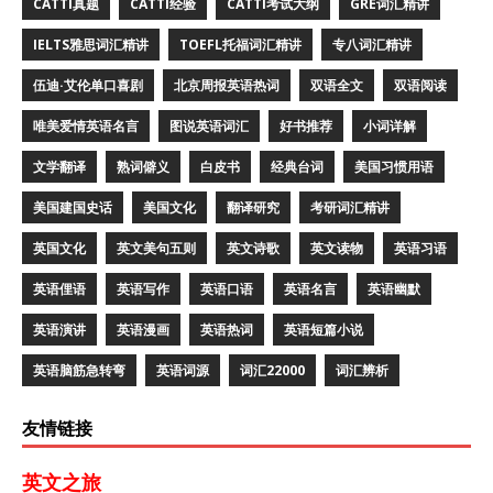
CATTI真题
CATTI经验
CATTI考试大纲
GRE词汇精讲
IELTS雅思词汇精讲
TOEFL托福词汇精讲
专八词汇精讲
伍迪·艾伦单口喜剧
北京周报英语热词
双语全文
双语阅读
唯美爱情英语名言
图说英语词汇
好书推荐
小词详解
文学翻译
熟词僻义
白皮书
经典台词
美国习惯用语
美国建国史话
美国文化
翻译研究
考研词汇精讲
英国文化
英文美句五则
英文诗歌
英文读物
英语习语
英语俚语
英语写作
英语口语
英语名言
英语幽默
英语演讲
英语漫画
英语热词
英语短篇小说
英语脑筋急转弯
英语词源
词汇22000
词汇辨析
友情链接
英文之旅