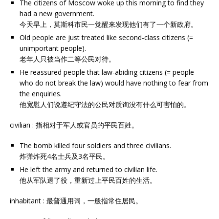
The citizens of Moscow woke up this morning to find they
had a new government.
今天早上，莫斯科市民一觉醒来发现他们有了一个新政府。
Old people are just treated like second-class citizens (=
unimportant people).
老年人只被当作二等公民对待。
He reassured people that law-abiding citizens (= people
who do not break the law) would have nothing to fear from
the enquiries.
他宽慰人们说遵纪守法的公民对质询没有什么可害怕的。
civilian : 指相对于军人或官员的平民百姓。
The bomb killed four soldiers and three civilians.
炸弹炸死4名士兵及3名平民。
He left the army and returned to civilian life.
他从军队退了役，重新过上平民百姓的生活。
inhabitant : 最普通用词，一般指常住居民。