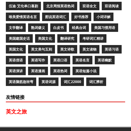
伍迪·艾伦单口喜剧
北京周报英语热词
双语全文
双语阅读
唯美爱情英语名言
图说英语词汇
好书推荐
小词详解
文学翻译
熟词僻义
白皮书
经典台词
美国习惯用语
美国建国史话
美国文化
翻译研究
考研词汇精讲
英国文化
英文美句五则
英文诗歌
英文读物
英语习语
英语俚语
英语写作
英语口语
英语名言
英语幽默
英语演讲
英语漫画
英语热词
英语短篇小说
英语脑筋急转弯
英语词源
词汇22000
词汇辨析
友情链接
英文之旅