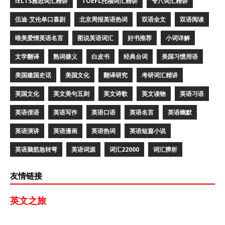
IELTS雅思词汇精讲
TOEFL托福词汇精讲
专八词汇精讲
伍迪·艾伦单口喜剧
北京周报英语热词
双语全文
双语阅读
唯美爱情英语名言
图说英语词汇
好书推荐
小词详解
文学翻译
熟词僻义
白皮书
经典台词
美国习惯用语
美国建国史话
美国文化
翻译研究
考研词汇精讲
英国文化
英文美句五则
英文诗歌
英文读物
英语习语
英语俚语
英语写作
英语口语
英语名言
英语幽默
英语演讲
英语漫画
英语热词
英语短篇小说
英语脑筋急转弯
英语词源
词汇22000
词汇辨析
友情链接
英文之旅