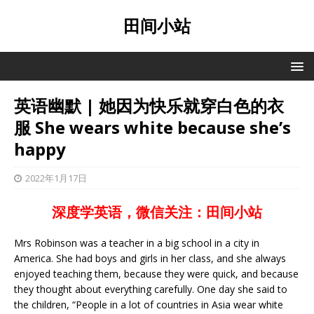
田间小站
英语幽默 | 她因为快乐就穿白色的衣
服 She wears white because she’s
happy
2022年1月17日
深度学英语，微信关注：田间小站
Mrs Robinson was a teacher in a big school in a city in
America. She had boys and girls in her class, and she always
enjoyed teaching them, because they were quick, and because
they thought about everything carefully. One day she said to
the children, “People in a lot of countries in Asia wear white