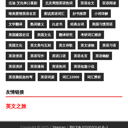
伍迪·艾伦单口喜剧
北京周报英语热词
双语全文
双语阅读
唯美爱情英语名言
图说英语词汇
好书推荐
小词详解
文学翻译
熟词僻义
白皮书
经典台词
美国习惯用语
美国建国史话
美国文化
翻译研究
考研词汇精讲
英国文化
英文美句五则
英文诗歌
英文读物
英语习语
英语俚语
英语写作
英语口语
英语名言
英语幽默
英语演讲
英语漫画
英语热词
英语短篇小说
英语脑筋急转弯
英语词源
词汇22000
词汇辨析
友情链接
英文之旅
Copyright © 2025 |
Sitemap
|
鄂ICP备2020020141号-3