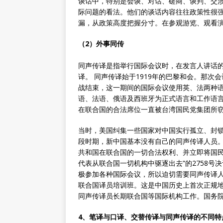
谈话中，特别是会谈、对话、磋商、谈判、交
际问题的看法。他们的谈话内容往往政策性很
漏，从政策高度把握分寸。在参观游览、观看
（2）外事同传
同声传译是指举行国际会议时，在发言人讲话
译。 同声传译始于1919年的巴黎和会。那次
战结束，这一期间的国际会议使用英、法两种语
语、法语、俄语及西班牙为正式语言和工作语
在联合国的合法席位一直被台湾国民党集团所
当时，美国纠集一些国家对中国实行孤立、封
段时期，新中国基本没有自己的同声传译人员。1
共和国在联合国的一切合法权利、并立即将国
代表从联合国一切机构中驱逐出去”的2758
极参加各种国际会议，所以迫切需要同声传译人
联合国译员培训班。这是中国历史上首次正规
同声传译员长期联合国等国际机构工作。国务
4、笔译与口译、交替传译与同声传译的不同