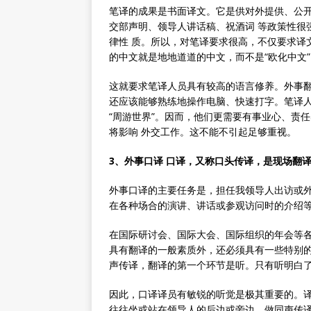
笔译的成果是书面译文。它是供对外提供、公开
交部声明、领导人讲话稿、祝酒词 等政策性很
律性 质。所以，对笔译要求很高，不仅要求译
的中文就是地地道道的中文，而不是“欧化中文”
这就要求笔译人员具有较高的语言修养。外事翻
还应该能够熟练地操作电脑、快速打字。笔译人员
“周游世界”。因而，他们更需要有事业心、责
将影响 外交工作。这不能不引起足够重视。
3、外事口译 口译，又称口头传译，是现场翻
外事口译的主要任务是，担任我领导人出访或
在各种场合的演讲、讲话或参观访问时的介绍
在国际研讨会、国际大会、国际组织的年会等各
具有翻译的一般素质外，还必须具有一些特别
声传译，翻译的第一个环节是听。只有听明白
因此，口译译员有敏锐的听觉是极其重要的。
往往坐或站在领导人的后边或旁边，做同声传