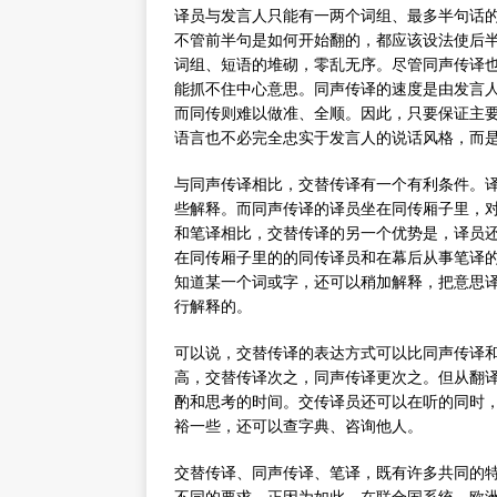
译员与发言人只能有一两个词组、最多半句话
不管前半句是如何开始翻的，都应该设法使后
词组、短语的堆砌，零乱无序。尽管同声传译
能抓不住中心意思。同声传译的速度是由发言
而同传则难以做准、全顺。因此，只要保证主
语言也不必完全忠实于发言人的说话风格，而
与同声传译相比，交替传译有一个有利条件。
些解释。而同声传译的译员坐在同传厢子里，
和笔译相比，交替传译的另一个优势是，译员
在同传厢子里的的同传译员和在幕后从事笔译
知道某一个词或字，还可以稍加解释，把意思
行解释的。
可以说，交替传译的表达方式可以比同声传译
高，交替传译次之，同声传译更次之。但从翻
酌和思考的时间。交传译员还可以在听的同时
裕一些，还可以查字典、咨询他人。
交替传译、同声传译、笔译，既有许多共同的
不同的要求。正因为如此，在联合国系统、欧