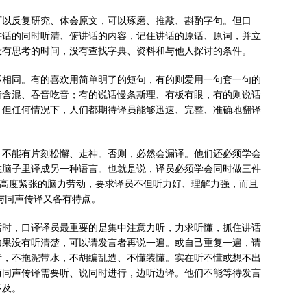
可以反复研究、体会原文，可以琢磨、推敲、斟酌字句。但口
讲话的同时听清、俯讲话的内容，记住讲话的原话、原词，并立
没有思考的时间，没有查找字典、资料和与他人探讨的条件。
不相同。有的喜欢用简单明了的短句，有的则爱用一句套一句的
齿含混、吞音吃音；有的说话慢条斯理、有板有眼，有的则说话
。但任何情况下，人们都期待译员能够迅速、完整、准确地翻译
，不能有片刻松懈、走神。否则，必然会漏译。他们还必须学会
在脑子里译成另一种语言。也就是说，译员必须学会同时做三件
项高度紧张的脑力劳动，要求译员不但听力好、理解力强，而且
与同声传译又各有特点。
话时，口译译员最重要的是集中注意力听，力求听懂，抓住讲话
如果没有听清楚，可以请发言者再说一遍。或自己重复一遍，请
音，不拖泥带水，不胡编乱造、不懂装懂。实在听不懂或想不出
而同声传译需要听、说同时进行，边听边译。他们不能等待发言
不及。