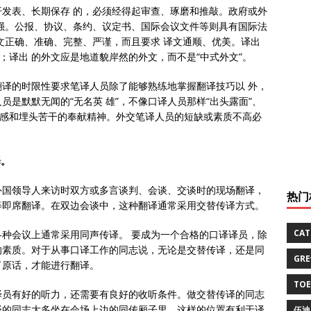
发表、长期保存 的，必须经得起审查、琢磨和推敲。政府或外
强。公报、协议、条约、议定书、国际会议文件等则具有国际法
文正确、准确、完整、严谨，而且要求 译文通顺、优美。译出
；译出 的外文应是地道貌岸然的外文，而不是“中式外文”。
译的时限性要求笔译人员除了能够熟练地掌握翻译技巧以 外，
是默默无闻的“无名英 雄”，不像口译人员那样“出头露面”、
任感和埋头苦干的奉献精神。外交笔译人员的短缺或素质不高必
译。
外国领导人来访时双方或多言谈判、会谈、交谈时的现场翻译，
热门
等即席翻译。在双边会谈中，这种翻译通常采用交替传译方式。
CA
种会议上通常采用同声传译。 要成为一个合格的口译译员，除
的素质。对于从事口译工作的同志说，无论是交替传译，还是同
GR
了原话，才能进行翻译。
TO
译员有好的听力，还需要有良好的收听条件。做交替传译的同志
译的同志大多坐在会场上边的同传厢子里。这样的位置有利于译
伍迪