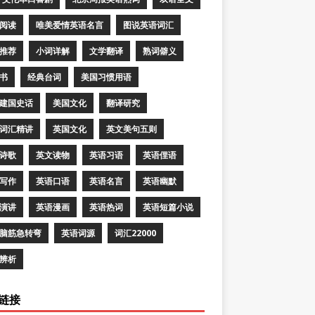
阅读
唯美爱情英语名言
图说英语词汇
推荐
小词详解
文学翻译
熟词僻义
书
经典台词
美国习惯用语
建国史话
美国文化
翻译研究
词汇精讲
英国文化
英文美句五则
诗歌
英文读物
英语习语
英语俚语
写作
英语口语
英语名言
英语幽默
演讲
英语漫画
英语热词
英语短篇小说
脑筋急转弯
英语词源
词汇22000
辨析
链接