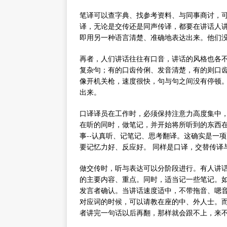
笔译可以查字典、找参考资料、与同事商讨，
译，无论是交传还是同声传译，都要在讲话人
即用另一种语言清楚、准确地表达出来。他们
再者，人们讲话往往有口音，讲话的风格也各
复杂句；有的口齿伶俐、发音清楚，有的则口
像开机关枪，速度很快，句与句之间没有停顿
出来。
口译译员在工作时，必须保持注意力高度集中
在听的同时，做笔记，并开始将所听到的东西
事--认真听、记笔记、思考翻译。这确实是一
要记忆力好、反应好。 同样是口译，交替传译
做交传时，听与表达可以分阶段进行。有人讲
的主要内容、重点。同时，适当记一些笔记。
发言者确认。当讲话速度适中，不带拖音、嗯
对应词的时候，可以请教在座的中、外人士。
者讲完一句话以后再翻，那样就会跟不上，来