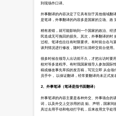
到现场作口译。
外事翻译的内容决定了它具有别于其他领域翻译
是笔译，外事翻译的内容多是国家的立场、政 
稍有差错，就可能影响到一个国家的政治、经济
民造成无可挽回的损失。其次，外事翻译的时 
过程。笔译也往往有时限要求。有时前台在与
谈判情况进行修改，随时打出清样交前台使用
很多时候在领导人出访前不久，才把出访时要用
校对等多道程序。有时我国家领导人参加国际性
稿或修改事先草拟的发言稿，写完立即 从会场
员手中， 以保证翻译，经常要翻译尚未正式发
2、外事笔译（笔译是指书面翻译）
外事笔译的内容主要是各种外交、外事场合的讲
词，以及外交上交涉用的说 贴、声明，国家间
具过去用手动和电动打字机，后来改用文字处理