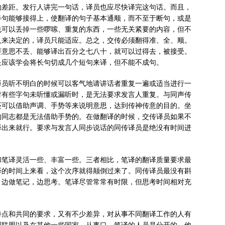
的差距。发行人讲完一句话，译员也应尽快译完这句话。而且，
半句能够接得上，使翻译的句子基本通顺，而不至于断句，或是
也可以丢掉一些啰嗦、重复的东西，一些无关紧要的内容，但不
人来决定的，译员只能适应。总之，交传必须翻得准、全、顺。
要意思不丢、能够译出百分之七八十，就可以过得去，被接受。
是应该学会将长句切成几个短句来译，但不能不成句。
译员听不明白的时候可以客气地请讲话者重复一遍或适当进行一
对有些字句未听懂或漏听时，是无法要求发言人重复。与同声传
还可以借助声调、手势等来说明意思，达到传神传意的目的。坐
的同志都是无法借助手势的。在做翻译的时候，交传译员如果不
译出来就行。要求与发言人同步说话的同传译员是绝没有时间进
和笔译灵活一些、丰富一些。三者相比，笔译的翻译质量要求最
译的时间上来看，这个次序就得颠倒过来了。同传译员最没有斟
，边做笔记，边思考。笔译尽管常常有时限，但思考时间相对充
特点和共同的要求，又有不少差异，对从事不同翻译工作的人有
洲联盟以及在其他一些国家，从事口、笔译的人员是分开的。他