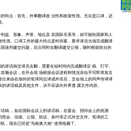
的特点：首先，外事翻译政 治性和政策性强。无论是口译，还
策。
利益、形象、声誉、地位及 其国际关系等，就可能给国家和人
效性强。口译工作的最大特点是时间紧，要求译员当场完成翻译
某国谈判建交问题，后台同时在翻译建交公报，随时根据前台的
。
的讲话稿交译员去翻，需要在短时间内完成翻译定 稿、打字、
首脑会议，在开会现 场根据会议进程和情况亲自手写即席发言
传出来由在场外的笔译同志译成外语后，交会场上的同声传译译
表的讲话稿及其他文件，决不应该向外界透 露文件内容。
话稿， 如在国际会议上的讲话稿，在宴会、招待会上的祝酒
的照会、信函、公报、协议、条约等正式外交文件。笔译的工
机，现在已经是“鸟枪换大炮” 使用电脑了。