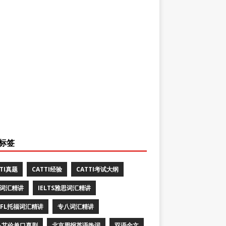
标签
TTI真题
CATTI经验
CATTI考试大纲
E词汇精讲
IELTS雅思词汇精讲
EFL托福词汇精讲
专八词汇精讲
·艾伦单口喜剧
北京周报英语热词
双语全文