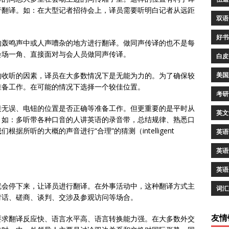
行翻译。如：在大型记者招待会上，译员需要听明白记者从远距
双语
好书
的轰鸣声中或人声嘈杂的地方进行翻译。做同声传译的也不是每
会场一角、直接面对与会人员做同声传译。
白皮
响收听的因素，译员在大多数情况下是无能为力的。为了确保较
美国
准备工作。在可能的情况下选择一个较佳位置。
考研
接无误、电钮的位置是否正确等准备工作。但更重要的是平时从
英文
。如：多听带各种口音的人讲英语的录音带，总结规律、熟悉口
所听的大概的声音进行“合理”的猜测（intelligent
英语
英语
英语
就会停下来，让译员进行翻译。在外事活动中，这种翻译方式主
词汇
对话、磋商、谈判、交涉及参观访问等场合。
友情
要求翻译反应快、语言水平高、语言转换能力强。在大多数外交