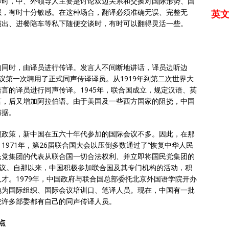
涉时，中、外领导人主要是讨论双边关系和交换对国际形势、国
强，有时十分敏感。在这种场合，翻译必须准确无误、完整无
英
演出、进餐陪车等私下随便交谈时，有时可以翻得灵活一些。
的同时，由译员进行传译。发言人不间断地讲话，译员边听边
会议第一次聘用了正式同声传译译员。从1919年到第二次世界大
言的译员进行同声传译。1945年，联合国成立，规定汉语、英
言，后又增加阿拉伯语。由于美国及一些西方国家的阻挠，中国
窃据。
锁政策，新中国在五六十年代参加的国际会议不多。因此，在那
971年，第26届联合国大会以压倒多数通过了“恢复中华人民
民党集团的代表从联合国一切合法权利、并立即将国民党集团的
号决议。自那以来，中国积极参加联合国及其专门机构的活动，积
才。1979年，中国政府与联合国总部委托北京外国语学院开办
地为国际组织、国际会议培训口、笔译人员。现在，中国有一批
院许多部委都有自己的同声传译人员。
特点