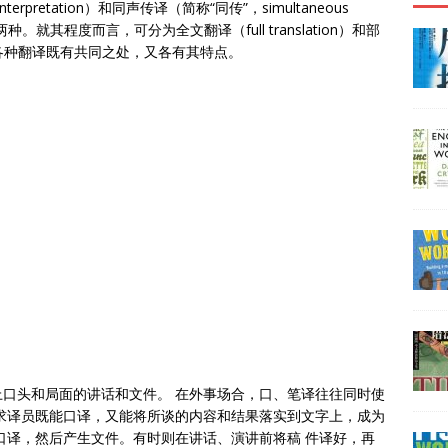
terpretation）和同声传译（简称“同传”，simultaneous
etation）两种。就其程度而言，可分为全文翻译（full translation）和部
摘译。上述各种翻译既有共同之处，又各有其特点。
口头和局面的讲话和文件。 在外事场合，口、笔译往往同时使
求译员既能口译，又能将所谈的内容和结果落实到文字上，成为
口译，然后产生文件。有时则在讲话、演讲前将稿 件译好，再