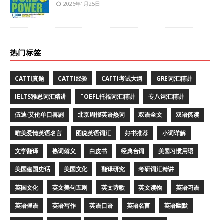
2026年1月25日
热门标签
CATTI真题
CATTI经验
CATTI考试大纲
GRE词汇精讲
IELTS雅思词汇精讲
TOEFL托福词汇精讲
专八词汇精讲
伍迪·艾伦单口喜剧
北京周报英语热词
双语全文
双语阅读
唯美爱情英语名言
图说英语词汇
好书推荐
小词详解
文学翻译
熟词僻义
白皮书
经典台词
美国习惯用语
美国建国史话
美国文化
翻译研究
考研词汇精讲
英国文化
英文美句五则
英文诗歌
英文读物
英语习语
英语俚语
英语写作
英语口语
英语名言
英语幽默