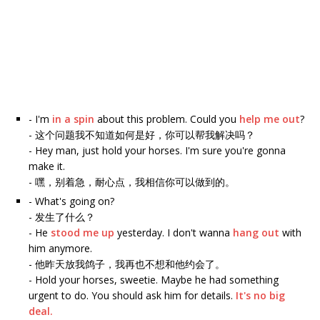
- I'm
in a spin
about this problem. Could you
help me out
?
- 这个问题我不知道如何是好，你可以帮我解决吗？
- Hey man, just hold your horses. I'm sure you're gonna
make it.
- 嘿，别着急，耐心点，我相信你可以做到的。
- What's going on?
- 发生了什么？
- He
stood me up
yesterday. I don't wanna
hang out
with
him anymore.
- 他昨天放我鸽子，我再也不想和他约会了。
- Hold your horses, sweetie. Maybe he had something
urgent to do. You should ask him for details.
It's no big
deal.