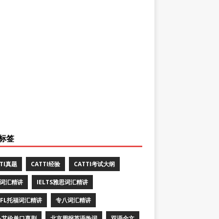
标签
TTI真题
CATTI经验
CATTI考试大纲
E词汇精讲
IELTS雅思词汇精讲
EFL托福词汇精讲
专八词汇精讲
·艾伦单口喜剧
北京周报英语热词
双语全文