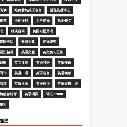
阅读
唯美爱情英语名言
图说英语词汇
推荐
小词详解
文学翻译
熟词僻义
书
经典台词
美国习惯用语
建国史话
美国文化
翻译研究
词汇精讲
英国文化
英文美句五则
诗歌
英文读物
英语习语
英语俚语
写作
英语口语
英语名言
英语幽默
演讲
英语漫画
英语热词
英语短篇小说
脑筋急转弯
英语词源
词汇22000
辨析
链接