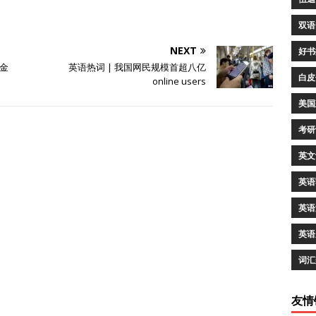
双语
NEXT
好书
基金
英语热词 | 我国网民规模首超八亿
白皮
online users
美国
考研
英文
英语
英语
英语
词汇
友情