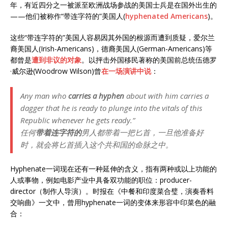
年，有近四分之一被派至欧洲战场参战的美国士兵是在国外出生的
——他们被称作“带连字符的”美国人(
hyphenated Americans
)。
这些“带连字符的”美国人容易因其外国的根源而遭到质疑，爱尔兰
裔美国人(Irish-Americans)，德裔美国人(German-Americans)等
都曾是
遭到非议的对象
。以抨击外国移民著称的美国前总统伍德罗
·威尔逊(Woodrow Wilson)曾
在一场演讲中说
：
Any man who
carries a hyphen
about with him carries a
dagger that he is ready to plunge into the vitals of this
Republic whenever he gets ready.”
任何
带着连字符的
男人都带着一把匕首，一旦他准备好
时，就会将匕首插入这个共和国的命脉之中。
Hyphenate一词现在还有一种延伸的含义，指有两种或以上功能的
人或事物，例如电影产业中具备双功能的职位：producer-
director（制作人导演）。时报在《中餐和印度菜合璧，演奏香料
交响曲》一文中，曾用hyphenate一词的变体来形容中印菜色的融
合：