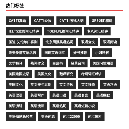
热门标签
CATTI真题
CATTI经验
CATTI考试大纲
GRE词汇精讲
IELTS雅思词汇精讲
TOEFL托福词汇精讲
专八词汇精讲
伍迪·艾伦单口喜剧
北京周报英语热词
双语全文
双语阅读
唯美爱情英语名言
图说英语词汇
好书推荐
小词详解
文学翻译
熟词僻义
白皮书
经典台词
美国习惯用语
美国建国史话
美国文化
翻译研究
考研词汇精讲
英国文化
英文美句五则
英文诗歌
英文读物
英语习语
英语俚语
英语写作
英语口语
英语名言
英语幽默
英语演讲
英语漫画
英语热词
英语短篇小说
英语脑筋急转弯
英语词源
词汇22000
词汇辨析