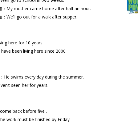
o to school in two weeks.
other came home after half an hour.
go out for a walk after supper.
 here for 10 years.
en living here since 2000.
ms every day during the summer.
seen her for years.
 back before five .
must be finished by Friday.