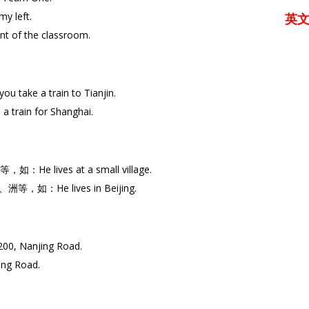
 left.
英
 of the classroom.
e a train to Tianjin.
ain for Shanghai.
ives at a small village.
He lives in Beijing.
, Nanjing Road.
g Road.