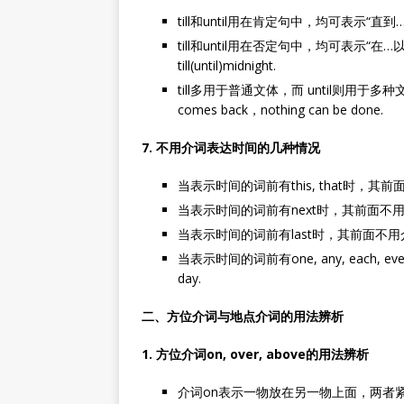
till和until用在肯定句中，均可表示“直到…为止”，如：I
till和until用在否定句中，均可表示“在…以前
till(until)midnight.
till多用于普通文体，而 until则用于多种文
comes back，nothing can be done.
7. 不用介词表达时间的几种情况
当表示时间的词前有this, that时，其前面
当表示时间的词前有next时，其前面不用介词
当表示时间的词前有last时，其前面不用介词，
当表示时间的词前有one, any, each, ev
day.
二、方位介词与地点介词的用法辨析
1. 方位介词on, over, above的用法辨析
介词on表示一物放在另一物上面，两者紧贴在一起，