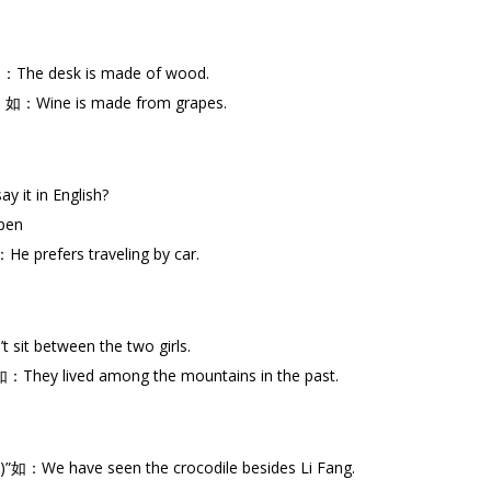
esk is made of wood.
e is made from grapes.
 in English?
pen
ers traveling by car.
between the two girls.
ived among the mountains in the past.
have seen the crocodile besides Li Fang.