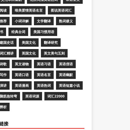
阅读
唯美爱情英语名言
图说英语词汇
推荐
小词详解
文学翻译
熟词僻义
书
经典台词
美国习惯用语
建国史话
美国文化
翻译研究
词汇精讲
英国文化
英文美句五则
诗歌
英文读物
英语习语
英语俚语
写作
英语口语
英语名言
英语幽默
演讲
英语漫画
英语热词
英语短篇小说
脑筋急转弯
英语词源
词汇22000
辨析
链接