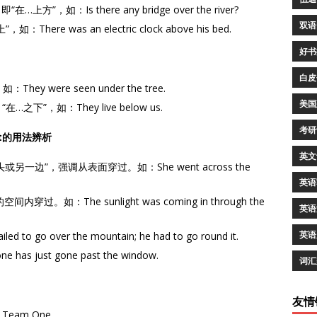
，如：Is there any bridge over the river?
双语
ere was an electric clock above his bed.
好书
白皮
ey were seen under the tree.
美国
之下”，如：They live below us.
考研
ast的用法辨析
英文
另一边”，强调从表面穿过。如：She went across the
英语
过。如：The sunlight was coming in through the
英语
英语
go over the mountain; he had to go round it.
 just gone past the window.
词汇
友情
Team One.