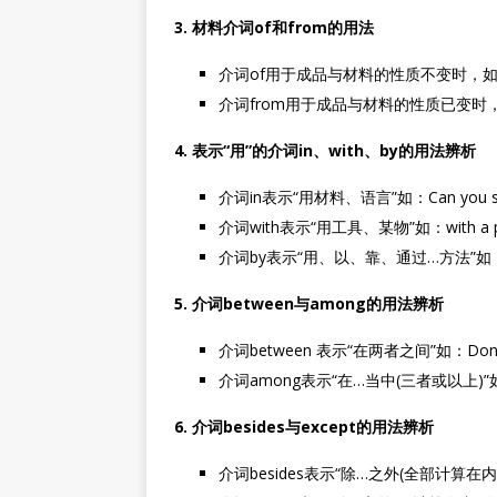
3. 材料介词of和from的用法
介词of用于成品与材料的性质不变时，如：The d
介词from用于成品与材料的性质已变时，如：Win
4. 表示“用”的介词in、with、by的用法辨析
介词in表示“用材料、语言”如：Can you say it
介词with表示“用工具、某物”如：with a 
介词by表示“用、以、靠、通过…方法”如：He pref
5. 介词between与among的用法辨析
介词between 表示“在两者之间”如：Don’t sit 
介词among表示“在…当中(三者或以上)”如：They l
6. 介词besides与except的用法辨析
介词besides表示“除…之外(全部计算在内)”如：We 