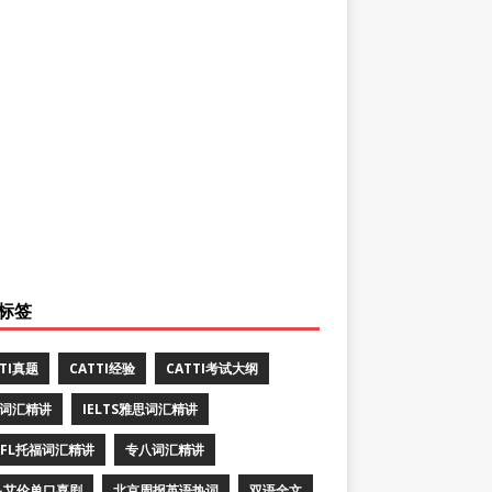
标签
TTI真题
CATTI经验
CATTI考试大纲
E词汇精讲
IELTS雅思词汇精讲
EFL托福词汇精讲
专八词汇精讲
·艾伦单口喜剧
北京周报英语热词
双语全文