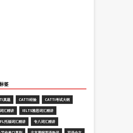
标签
TTI真题
CATTI经验
CATTI考试大纲
E词汇精讲
IELTS雅思词汇精讲
EFL托福词汇精讲
专八词汇精讲
·艾伦单口喜剧
北京周报英语热词
双语全文