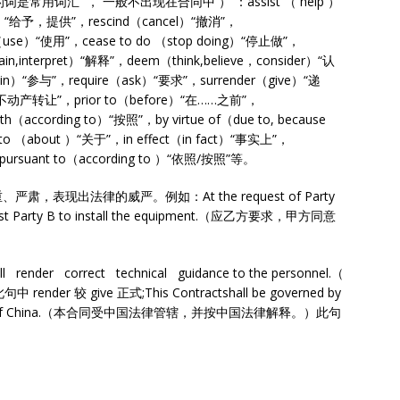
常用词汇 ， 一般不出现在合同中 ） ：assist （ help ）
ve）“给予，提供”，rescind（cancel）“撤消”，
use）“使用”，cease to do （stop doing）“停止做”，
ain,interpret）“解释”，deem（think,believe，consider）“认
oin）“参与”，require（ask）“要求”，surrender（give）“递
te）“不动产转让”，prior to（before）“在……之前”，
th（according to）“按照”，by virtue of（due to, because
ng to （about ）“关于”，in effect（in fact）“事实上”，
pursuant to（according to ）“依照/按照”等。
现出法律的威严。例如：At the request of Party
 assist Party B to install the equipment.（应乙方要求，甲方同意
render correct technical guidance to the personnel.（
 较 give 正式;This Contractshall be governed by
 the laws of China.（本合同受中国法律管辖，并按中国法律解释。）此句