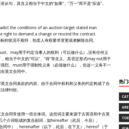
hat 引导的状语从句，其含义相当于中文的“如果”、“万一”而不是“应该”。
adict the conditions of an auction target stated inan
he right to demand a change or rescind the contract.
卖标的状况不相符，拍卖人有权要求变更或者解除合同。
ust。may用于约定当事人的权利（可以做什么）,没有任何义
当于中文的“可以”、“得”等含义。其否定形式may not用于
not强烈。must用于强制性义务（必须做什么），但这一义务不一
现在英文合同中。
热门
解英文合同条款的内容。由于合同中权利和义务的约定构成了合
起法律纠纷。
CA
GR
英文合同常使用一些古体词。这些词主要来源于古英语和中古英
TO
个或几个介词组成的复合副词，如hereafter（此后，今后）,
合同中），hereinafter（以下，此后，在下文）, hereof （于
伍迪