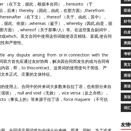
nder （在下文，据此，根据本合同），hereunto （于
（此后，后来）thereby （因此，由此，在那方面）,therefrom
双语
ereinafter （在下文），thereof （关于、由此，其中），
好书
其下，据此、依据）,whereas（鉴于），whereby（因此,由是，据
n（在那方面），whereof（关于那事/人）等。在这些复合副词中，
白皮
e表示what或which。英文合同中使用这些词能使语言精练、直观,使合同
威性和严密性。
美国
考研
ettle any dispute arising from or in connection with the
otiations（合同双方首先应通过友好协商，解决因合同而发生的或与合同有
英文
容，即，to thiscontract。这类词的使用使句子简练、严
同文本正式、庄重的文体特征。
英语
词的使用上。合同中的外来词大多数来自拉丁语，也有部分来自
英语
状），null and void（无效），vice versa（反之亦然），
英语
acto（事实上的）等来源于拉丁语，force majuere （不可抗
词汇
友情
使用。合同语言用词造句必须十分准确、严谨。同时，为了追求