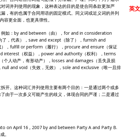
成对词并列使用的现象，这种表达的目的是使合同条款更加严
英
疏漏，有的也属于合同用语的固定模式。同义词或近义词的并列
的内容更全面，也更具弹性。
d between（由），for and in consideration
为了，代表），save and except（除了），furnish and
），fulfill or perform（履行），procure and ensure（保证
d interest（权益），power and authority（权利），terms
attels（个人动产，有形动产），losses and damages（丢失及损
null and void（失效，无效），sole and exclusive（唯一且排
意拆开。这种词汇并列使用主要有两个目的：一是通过两个或多
除了由于一次多义可能产生的歧义，体现合同的严谨；二是通过
to on April 16 , 2007 by and between Party A and Party B.
达成。