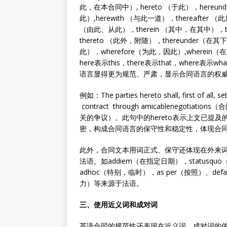
此，在本合同中）, hereto （于此），hereu
此）,herewith （与此一道），thereafter 
（由此、从此），therein （其中，在其中），th
thereto （此外，附随），thereunder（在
此），wherefore（为此，因此）,wherei
here表示this，there表示that，wher
语言显得更为规范、严肃，显示合同语言的权
例如：The parties hereto shall, first of all, s
contract through amicableneg
关的争议）。此句中的hereto表示上文已提及的内
密，构成合同语言的保守性和稳定性，体现合
此外，合同文本用词正式、保守还体现在外来
法语。如addiem（在指定日期），statusquo（现
adhoc（特别，临时），as per（按照）、def
力）等来源于法语。
三、使用近义词和成对词
英语合同的规范性还表现在近义词、成对词的