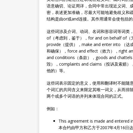
语意确切、论证周详，合同中常出现近义词、
密，表述更加准确，尽最大可能地避免歧义和
结构是由or或and连接。其作用通常会使包括
这些词涉及介词、动词、名词和形容词等词类，例如：by an
of（考虑到，鉴于），for and on behalf of（
provide（提供），make and enter into （达成
和确保），force and effect（效力），right an
and conditions（条款），goods and ch
毁），complaints and claims（投诉及索赔），
他的）等。
这些词表示固定的意义，使用和翻译时不能随
个词汇的共同含义来限定其唯一词义，从而排
两个或多个词语的并列来体现合同的正式。
例如：
This agreement is made and entered in
本合约由甲方和乙方于2007年4月16日