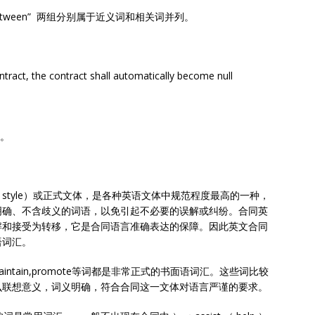
by andbetween” 两组分别属于近义词和相关词并列。
ontract, the contract shall automatically become null
列。
n style）或正式文体，是各种英语文体中规范程度最高的一种，
明确、不含歧义的词语，以免引起不必要的误解或纠纷。合同英
解和接受为转移，它是合同语言准确表达的保障。因此英文合同
语词汇。
de by, maintain,promote等词都是非常正式的书面语词汇。这些词比较
么联想意义，词义明确，符合合同这一文体对语言严谨的要求。