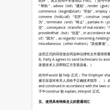
此外 ， 英文合同中常使用以下词汇 （ 括号中的词是
“ 帮助 ”，advise（tell）“通知”，render（gi
commence（begin或start）“开始”，employ（
convene（hold,call） “召开”，construe（expl
为”，terminate（end）“终止”，partake in（j
交”，conveyance（transfer of real esta
providedthat（but）“但是”，in accordance wi
of）“因为”，as regards/ concerning /relati
miscellaneous（other matters）“其他事项”，
这些正式的词语使合同这种法律性文件显得郑重、严肃，表
B, Party A agrees to send technicians to
派遣技术人员帮助乙方安装设备。）
此句中assist 较 help 正式；The Employer shall 
雇主应该对有关人员给予正确技术指导 。 ） 此句中 render
and construed in accordance with
子中construe 较 explain, interpret 正式。
五、使用具有特殊含义的普通词汇