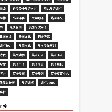
阅读
唯美爱情英语名言
图说英语词汇
推荐
小词详解
文学翻译
熟词僻义
书
经典台词
美国习惯用语
建国史话
美国文化
翻译研究
词汇精讲
英国文化
英文美句五则
诗歌
英文读物
英语习语
英语俚语
写作
英语口语
英语名言
英语幽默
演讲
英语漫画
英语热词
英语短篇小说
脑筋急转弯
英语词源
词汇22000
辨析
链接