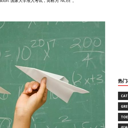
Examination: 国家大学准入考试，简称为"NCEE"。
热门
CA
GR
TO
伍迪