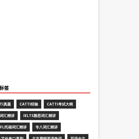
标签
TTI真题
CATTI经验
CATTI考试大纲
E词汇精讲
IELTS雅思词汇精讲
EFL托福词汇精讲
专八词汇精讲
·艾伦单口喜剧
北京周报英语热词
双语全文