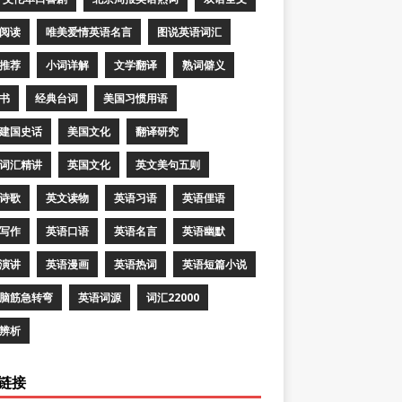
阅读
唯美爱情英语名言
图说英语词汇
推荐
小词详解
文学翻译
熟词僻义
书
经典台词
美国习惯用语
建国史话
美国文化
翻译研究
词汇精讲
英国文化
英文美句五则
诗歌
英文读物
英语习语
英语俚语
写作
英语口语
英语名言
英语幽默
演讲
英语漫画
英语热词
英语短篇小说
脑筋急转弯
英语词源
词汇22000
辨析
链接