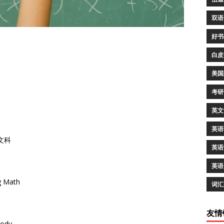
双语
好书
白皮
美国
考研
英文
英语
文科
英语
英语
g Math
词汇
友情
body.