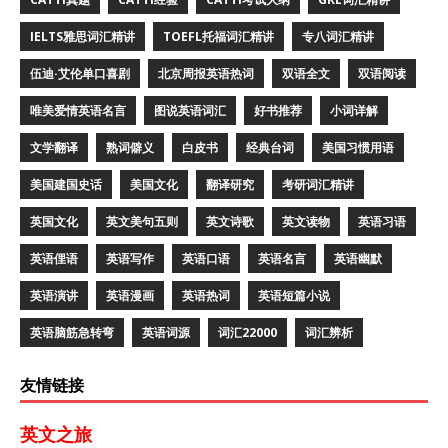
IELTS雅思词汇精讲
TOEFL托福词汇精讲
专八词汇精讲
伍迪·艾伦单口喜剧
北京周报英语热词
双语全文
双语阅读
唯美爱情英语名言
图说英语词汇
好书推荐
小词详解
文学翻译
熟词僻义
白皮书
经典台词
美国习惯用语
美国建国史话
美国文化
翻译研究
考研词汇精讲
英国文化
英文美句五则
英文诗歌
英文读物
英语习语
英语俚语
英语写作
英语口语
英语名言
英语幽默
英语演讲
英语漫画
英语热词
英语短篇小说
英语脑筋急转弯
英语词源
词汇22000
词汇辨析
友情链接
英文之旅