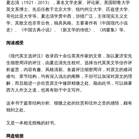
夏志清（1921 - 2013），著名文学史家、评论家。美国耶鲁大学
英文系博士。先后任教于北京大学、纽约州立大学、匹兹堡大学、
哥伦比亚大学等。夏志清学贯中西，涉猎广泛，主张现实主义文
学。其散文也非常出色，独具风格。主要著作有《中国现代小说
史》、《中国古典小说》、《新文学的传统》、《鸡窗集》等。
阅读感受
《现代英文选评注》收录四十余位英美作家的文章，加以夏济安先
生细密周详的评注，由夏志清先生校对。选择当代英美文学佳作评
析鉴赏，内容有趣、风格清新。各篇评注细密周详，对原文的难词
难句、章节结构，均有深入浅出的阐释，不但可以加深对原文的理
解，而且能进一步欣赏原文中修辞精微之处。藉由此书，可以揣摹
西方人作文之道，也将有助于中文写作。
这本书于篇章结构分析、细微之处的欣赏和弦外之音的感悟，颇有
独到之处。
又是一本相见恨晚的好书。
网盘链接