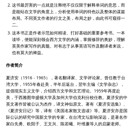
这书最厉害的一点就是注释绝不仅仅限于解释单词的意思，而
是能站在文学的角度上，分析使用单词的特色以及整体的谋篇
布局。不同英文作者的行文之美，布局之妙，由此书可窥得一
二。
这本书正是作者示范如何精读、打好基础的重要参考书。一本
读毕，便能深刻领会西方文学的内涵，掌握修辞的奥妙，理解
英美作家写作的真髓。对有志于从事英语写作及翻译者来说，
也有莫大的裨益。
作者简介
夏济安（1916 - 1965），著名翻译家、文学评论家。曾任教于台
湾大学，1955年春赴美，半年后返台，翌年主编《文学杂志》，
提倡现实主义文学，介绍西方文学和文艺理论。1959年再度赴
美，于西雅图华盛顿大学及加州大学伯克利分校任教。夏济安的中
英文著作皆被公认为杰作，译文神似原文。著有《夏济安选集》、
《夏济安日记》等，译有《美国名家散文选读》等。夏济安亦是国
际公认的研究中国新文学的专家，在台湾文坛影响深远，是著名作
家白先勇、欧阳子、王文兴、陈若曦、叶维廉等人的启蒙老师。