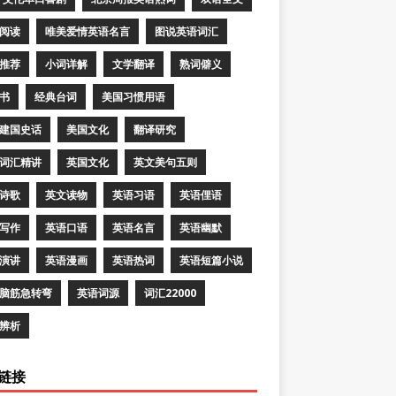
阅读
唯美爱情英语名言
图说英语词汇
推荐
小词详解
文学翻译
熟词僻义
书
经典台词
美国习惯用语
建国史话
美国文化
翻译研究
词汇精讲
英国文化
英文美句五则
诗歌
英文读物
英语习语
英语俚语
写作
英语口语
英语名言
英语幽默
演讲
英语漫画
英语热词
英语短篇小说
脑筋急转弯
英语词源
词汇22000
辨析
链接