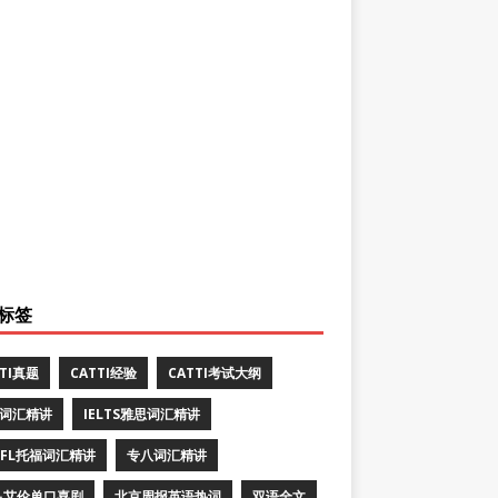
标签
TTI真题
CATTI经验
CATTI考试大纲
E词汇精讲
IELTS雅思词汇精讲
EFL托福词汇精讲
专八词汇精讲
·艾伦单口喜剧
北京周报英语热词
双语全文