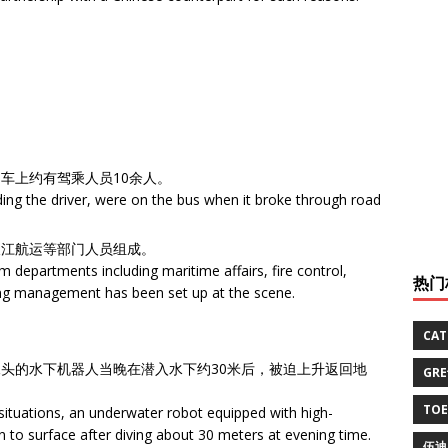
车上约有驾乘人员10余人。
ding the driver, were on the bus when it broke through road
长江航运等部门人员组成。
 departments including maritime affairs, fire control,
热门
ing management has been set up at the scene.
CA
头的水下机器人当晚在潜入水下约30米后，被迫上升返回地
GR
TO
ituations, an underwater robot equipped with high-
n to surface after diving about 30 meters at evening time.
伍迪