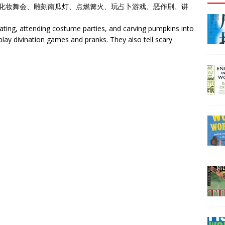
加化妆舞会、雕刻南瓜灯、点燃篝火、玩占卜游戏、恶作剧、讲
reating, attending costume parties, and carving pumpkins into
 play divination games and pranks. They also tell scary