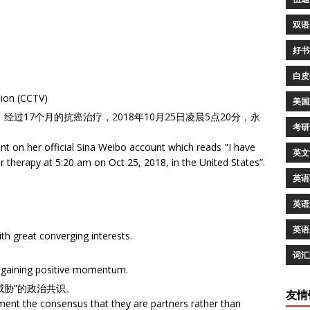
双语
好书
白皮
sion (CCTV)
美国
过17个月的抗癌治疗，2018年10月25日凌晨5点20分，永
考研
nt on her official Sina Weibo account which reads "I have
英文
r therapy at 5:20 am on Oct 25, 2018, in the United States”.
英语
英语
英语
th great converging interests.
。
词汇
d gaining positive momentum.
威胁”的政治共识。
友情
ment the consensus that they are partners rather than