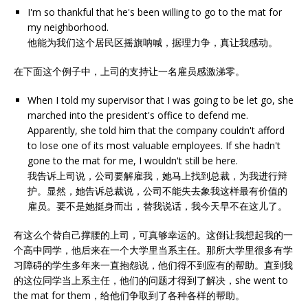
I'm so thankful that he's been willing to go to the mat for
my neighborhood.
他能为我们这个居民区摇旗呐喊，据理力争，真让我感动。
在下面这个例子中，上司的支持让一名雇员感激涕零。
When I told my supervisor that I was going to be let go, she
marched into the president's office to defend me.
Apparently, she told him that the company couldn't afford
to lose one of its most valuable employees. If she hadn't
gone to the mat for me, I wouldn't still be here.
我告诉上司说，公司要解雇我，她马上找到总裁，为我进行辩
护。显然，她告诉总裁说，公司不能失去象我这样最有价值的
雇员。要不是她挺身而出，替我说话，我今天早不在这儿了。
有这么个替自己撑腰的上司，可真够幸运的。这倒让我想起我的一
个高中同学，他后来在一个大学里当系主任。那所大学里很多有学
习障碍的学生多年来一直抱怨说，他们得不到应有的帮助。直到我
的这位同学当上系主任，他们的问题才得到了解决，she went to
the mat for them，给他们争取到了各种各样的帮助。