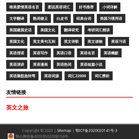
唯美爱情英语名言
图说英语词汇
好书推荐
小词详解
文学翻译
熟词僻义
白皮书
经典台词
美国习惯用语
美国建国史话
美国文化
翻译研究
考研词汇精讲
英国文化
英文美句五则
英文诗歌
英文读物
英语习语
英语俚语
英语写作
英语口语
英语名言
英语幽默
英语演讲
英语漫画
英语热词
英语短篇小说
英语脑筋急转弯
英语词源
词汇22000
词汇辨析
友情链接
英文之旅
Copyright © 2025 |
Sitemap
|
鄂ICP备2020020141号-3
鄂公网安备42018502008156号