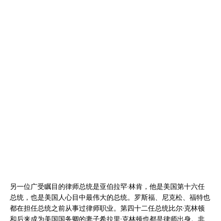
另一位广受瞩目的律师总统是亚伯拉罕·林肯，他是美国第十六任
总统，也是美国人心目中最伟大的总统。罗斯福、尼克松、福特也
都在担任总统之前从事过律师职业。第四十二任总统比尔·克林顿
和后来成为美国国务卿的妻子希拉里·克林顿也都是律师出身。非