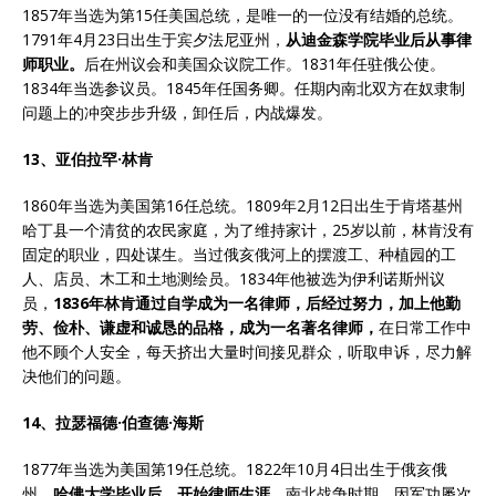
1857年当选为第15任美国总统，是唯一的一位没有结婚的总统。
1791年4月23日出生于宾夕法尼亚州，
从迪金森学院毕业后从事律
师职业。
后在州议会和美国众议院工作。1831年任驻俄公使。
1834年当选参议员。1845年任国务卿。任期内南北双方在奴隶制
问题上的冲突步步升级，卸任后，内战爆发。
13、亚伯拉罕·林肯
1860年当选为美国第16任总统。1809年2月12日出生于肯塔基州
哈丁县一个清贫的农民家庭，为了维持家计，25岁以前，林肯没有
固定的职业，四处谋生。当过俄亥俄河上的摆渡工、种植园的工
人、店员、木工和土地测绘员。1834年他被选为伊利诺斯州议
员，
1836
年林肯通过自学成为一名律师，后经过努力，加上他勤
劳、俭朴、谦虚和诚恳的品格，成为一名著名律师，
在日常工作中
他不顾个人安全，每天挤出大量时间接见群众，听取申诉，尽力解
决他们的问题。
14、拉瑟福德·伯查德·海斯
1877年当选为美国第19任总统。1822年10月4日出生于俄亥俄
州，
哈佛大学毕业后，开始律师生涯。
南北战争时期，因军功屡次