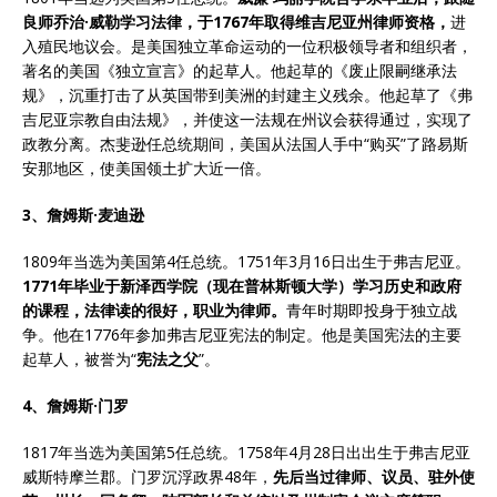
良师乔治
·
威勒学习法律，于
1767
年取得维吉尼亚州律师资格，
进
入殖民地议会。是美国独立革命运动的一位积极领导者和组织者，
著名的美国《独立宣言》的起草人。他起草的《废止限嗣继承法
规》，沉重打击了从英国带到美洲的封建主义残余。他起草了《弗
吉尼亚宗教自由法规》，并使这一法规在州议会获得通过，实现了
政教分离。杰斐逊任总统期间，美国从法国人手中“购买”了路易斯
安那地区，使美国领土扩大近一倍。
3、詹姆斯·麦迪逊
1809年当选为美国第4任总统。1751年3月16日出生于弗吉尼亚。
1771
年毕业于新泽西学院（现在普林斯顿大学）学习历史和政府
的课程，法律读的很好，职业为律师。
青年时期即投身于独立战
争。他在1776年参加弗吉尼亚宪法的制定。他是美国宪法的主要
起草人，被誉为“
宪法之父
”。
4、詹姆斯·门罗
1817年当选为美国第5任总统。1758年4月28日出出生于弗吉尼亚
威斯特摩兰郡。门罗沉浮政界48年，
先后当过律师、议员、驻外使