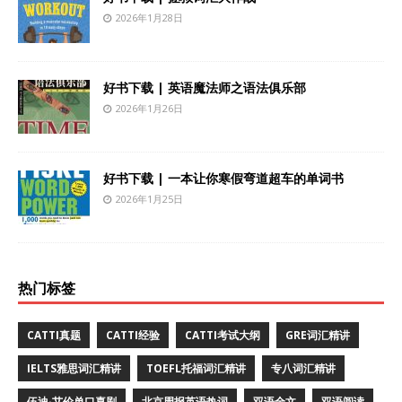
2026年1月28日
好书下载 | 英语魔法师之语法俱乐部
2026年1月26日
好书下载 | 一本让你寒假弯道超车的单词书
2026年1月25日
热门标签
CATTI真题
CATTI经验
CATTI考试大纲
GRE词汇精讲
IELTS雅思词汇精讲
TOEFL托福词汇精讲
专八词汇精讲
伍迪·艾伦单口喜剧
北京周报英语热词
双语全文
双语阅读