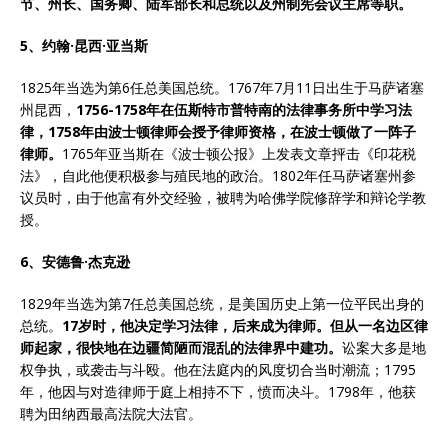
节、州长、国务卿、陆军部长和总统以及州制宪会议主席等职。
5、约翰·昆西·亚当斯
1825年当选为第6任总美国总统。1767年7月11日出生于马萨诸塞
州昆西，
1756-1758
年在伍斯特市普特南的法律事务所中学习法
律，
1758
年由波士顿律师会授予律师资格，在波士顿做了一阵子
律师。
1765年亚当斯在《波士顿公报》上发表文章抨击《印花税
法》，自此他便积极参与殖民地的政治。1802年任马萨诸塞州参
议员时，由于他富有外交经验，被聘为哈佛学院修辞学和辩论学教
授。
6、安德鲁·杰克逊
1829年当选为第7任总美国总统，是美国历史上第一位平民出身的
总统。
17
岁时，他决定学习法律，后来成为律师。但从一名边区律
师起家，很快地在边疆简陋而混乱的法律界中建功。
讼案大多是地
权争执，或袭击与斗殴。他在法庭内的风度切合当时潮流；1795
年，他因与对造律师于庭上相持不下，愤而决斗。1798年，他获
聘为田纳西最高法院大法官。