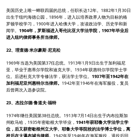
美国历史上唯一蝉联四届的总统，任职长达12年。1882年1月30日
出生于纽约海德公园，1896年，进入以培养政界人物为目标的格
罗顿学校学习，1900年进入哈佛大学，攻读政治学、历史学和新
闻学。
1904
年，罗斯福进入哥伦比亚大学法学院，
1907
年毕业后
进入纽约律师事务所当律师。
22、理查德·米尔豪斯·尼克松
1969年当选为美国第37任总统。1913年1月9日出生于加利福尼
亚，毕业于惠蒂尔学院和迪克大学。1934年获惠特尔学院学士学
位。后进杜克大学专修法学，获法学士学位。
1937
年至
1942
年在
加利福尼亚州惠特尔当律师。
1942年至1946年在海军服役，复员
后曾两次入选参议院。
23、杰拉尔德·鲁道夫·福特
1974年继任美国第38任总统。1913年7月14日出生于内布拉斯加
州欧马哈，1935年密歇根大学毕业，
1941
年获耶鲁大学法学士学
位，后又获密歇根州立大学、耶鲁大学等院校的法学博士学位，离
校后在大瀑布城当律师。
1942年至1946年在海军服役，退役后回