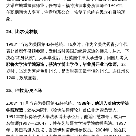
大瀑布城重操律师业，任布肯－福特法律事务所律师至1949年。
任职期间为人率直，注意联系公众，恢复了总统在民众心目的形
象。
24、比尔·克林顿
1993年当选为美国第42任总统。16岁时，作为全美优秀青少年代
表赴首都华盛顿参观，受到当时美国总统肯尼迪的接见，从此，下
决心“终身从政”。大学毕业后，赴英国牛津大学进修，回国后考入
耶鲁大学法学院深造，获法学博士学位，毕业后开业当律师。
32
岁时，当选为阿肯色州州长，是当时美国最年轻的州长。连任州长
12年，政绩显著。
25、巴拉克·奥巴马
2008年11月当选为美国第42任总统。
1988
年，他进入哈佛大学法
学院深造
，还成为院刊《哈佛法律评论》首位非洲裔负责人。
1991年在获得哈佛大学法学博士学位后，他返回芝加哥，成为一
名律师(1997—2004），并在芝加哥大学法学院教授宪法。1997
年，奥巴马进入政坛，当选伊利诺伊州参议员。2004年，他在民