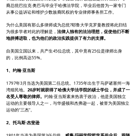
裔总统巴拉克·奥巴马毕业于哈佛法学院，毕业后他曾为一家专门
从事公益诉讼和维护少数族裔民权的专业律师事务所工作。
为什么美国有那么多律师成为总统?耶鲁大学克罗曼教授将此归结
为很多学者对此的理解是，
法律人独有的法治理想，促使他们不断
地拼搏进取，也为他们的政治实践提供了有力的支撑。
自美国立国以来，共产生45位总统，其中竟有25位是律师出身
的，比例高达55%。
1、约翰·亚当斯
1797年3月当选为美国第二任总统。1735年出生于马萨诸塞州一海
湾殖民地。
20
岁时就获得了哈佛大学法学院的硕士学位，并成了一
名受人尊敬的律师。
约翰·亚当斯素来热衷于政治，他是美国独立
运动的主要领导人之一，与华盛顿和杰弗逊一起，被誉为美国独立
运动的“三杰”。
2、托马斯·杰斐逊
1801年当选为美国第3任总统。
威廉
·
玛丽学院哲学系毕业后，跟随