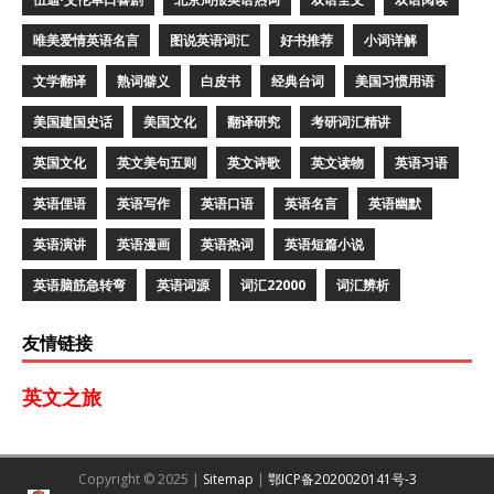
唯美爱情英语名言
图说英语词汇
好书推荐
小词详解
文学翻译
熟词僻义
白皮书
经典台词
美国习惯用语
美国建国史话
美国文化
翻译研究
考研词汇精讲
英国文化
英文美句五则
英文诗歌
英文读物
英语习语
英语俚语
英语写作
英语口语
英语名言
英语幽默
英语演讲
英语漫画
英语热词
英语短篇小说
英语脑筋急转弯
英语词源
词汇22000
词汇辨析
友情链接
英文之旅
Copyright © 2025 |
Sitemap
|
鄂ICP备2020020141号-3