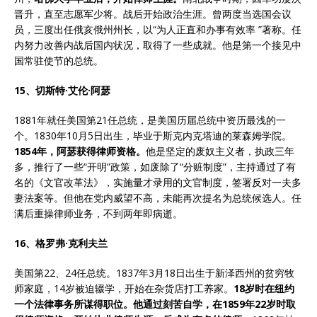
晋升，直至志愿军少将。战后开始政治生涯。曾两度当选国会议
员，三度出任俄亥俄州州长，以“为人正直和办事有效率 ”著称。任
内努力改善内战后国内状况，取得了一些成就。他是第一个接见中
国常驻使节的总统。
15、切斯特·艾伦·阿瑟
1881年就任美国第21任总统，是美国历届总统中资历最浅的一
个。1830年10月5日出生，毕业于斯克内克塔迪的莱森姆学院。
1854
年，阿瑟获得律师资格。
他是坚定的废奴主义者，执政三年
多，推行了一些“开明”政策，如废除了“分赃制度”，主持通过了有
名的《文官改革法》，实施量才录用的文官制度，签署反对一夫多
妻法案等。但他在党内威望不高，未能再次提名为总统候选人。任
满后重操律师业务，不到两年即病逝。
16、格罗弗·克利夫兰
美国第22、24任总统。1837年3月18日出生于新泽西州的贫穷牧
师家庭，14岁被迫辍学，开始在杂货店打工养家。
18
岁时在纽约
一个法律事务所谋得职位。他通过刻苦自学，在
1859
年
22
岁时取