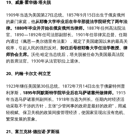
19、威廉·霍华德·塔夫脱
1909年当选为美国第27任总统。1857年9月15日出生于俄亥俄州
的豪门家庭，他
从耶鲁大学毕业后在辛辛那提法学院研究了两年法
律。
1880
年毕业并开始在俄亥俄州当律师。
1887年任州高法院法
官。1890—1892年任司法部副部长。1901年任菲律宾总督。任期
内通过《佩恩—奥尔德里奇法案》，规定了美国建国以来的最高关
税率，引起人民的强烈反对。
卸任后母校耶鲁大学任法学教授、律
师协会主席。
沃伦·哈定当总统后，塔夫脱被任命为美国最高法院
的首席法官。1930年从法官职位上退休。
20、约翰·卡尔文·柯立芝
1923年继任美国第30任总统。1872年7月14日出生于佛蒙特州普
利茅斯，
1895
年阿默斯特学院毕业后在马萨诸塞州做律师。
1915
年当选马萨诸塞州副州长。1918年当选为州长。任期内对经济活
动采取不干涉的方针，主张“少管闲事的政府是最好的政府”，用减
轻税赋、保卫关税的政策间接管理经济，使国家呈现出没有危机、
繁荣发展的景象。
21、富兰克林·德拉诺·罗斯福