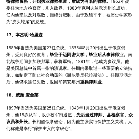
得律师资格，开始执业律师生涯，后成为有名的律师。
1862年被
委任为地方检察官，步入政界。1883年克利夫兰竞选州长成功，
任内他坚决反对腐败，拒绝分肥制。由于政绩平平，被历史学家称
为“虎头蛇尾”的总统。
17、本杰明·哈里森
1889年当选为美国第23任总统。1833年8月20日出生于俄亥俄
州，受到良好的教育，
毕业于迈阿密大学，毕业后从事律师业。
南
北战争期间参加联邦军，获将军衔。1881年，他成为参议员。他
是美国总统中首屈一指的演说家。任期内采取过一些重要的立法措
施，如制定了防止社会动荡的《谢尔曼反托拉斯法》。任期期满之
后，他谋求连任失败，返回印第安那州
重操律师业
。
18、威廉·麦金莱
1897年当选为美国第25任总统。1843年1月29日出生于俄亥俄
州，他18岁从军，以少校军衔退伍，
先后当过律师、县检察官、众
议员和州长。
长相酷似拿破仑，因为他主张实行保护主义关税，人
们称他是奉行“保护主义的拿破仑”。