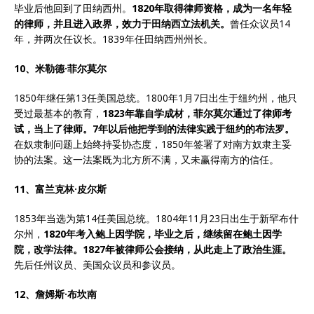
毕业后他回到了田纳西州。
1820
年取得律师资格，成为一名年轻
的律师，并且进入政界，效力于田纳西立法机关。
曾任众议员14
年，并两次任议长。1839年任田纳西州州长。
10、米勒德·菲尔莫尔
1850年继任第13任美国总统。1800年1月7日出生于纽约州，他只
受过最基本的教育，
1823
年靠自学成材，菲尔莫尔通过了律师考
试，当上了律师。
7
年以后他把学到的法律实践于纽约的布法罗。
在奴隶制问题上始终持妥协态度，1850年签署了对南方奴隶主妥
协的法案。这一法案既为北方所不满，又未赢得南方的信任。
11、富兰克林·皮尔斯
1853年当选为第14任美国总统。1804年11月23日出生于新罕布什
尔州，
1820
年考入鲍上因学院，毕业之后，继续留在鲍土因学
院，改学法律。
1827
年被律师公会接纳，从此走上了政治生涯。
先后任州议员、美国众议员和参议员。
12、詹姆斯·布坎南