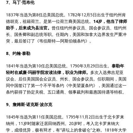
7、马丁·范布伦
1837年当选为第8任总美国总统。1782年12月5日出生于纽约州肯
德胡克，祖籍荷兰。是第一位荷兰裔美国总统。
14
岁，他当了律师
助手，后来成为县法官。
曾任纽约州参议员、国会参议员、纽约州
长、国务卿和副总统等职。任期内，美国和加拿大边界发生严重冲
突，最后签订了《韦伯斯特—阿斯伯顿条约》。
8、约翰·泰勒
1841年当选为第10任总美国总统。1790年3月29日出生。
泰勒年
轻时在威廉
·
玛丽学院攻读法律，职业为律师。
多次入选弗吉尼亚
议会。后任美国国会众议员、州长、国会参议员。任职期间，美国
同中国签订了第一个不平等条约《中美望厦条约》，美国通过这一
条约获得了协定关税、五口通商、领事裁判和最惠国待遇等特权。
9、詹姆斯·诺克斯·波尔克
1845年当选为第11任美国总统。1795年11月2日出生于北卡罗来
纳州，11岁时随家迁居田纳西州。20岁时，考入北卡罗来纳大
学，成绩优异，极有辩才，有“讲坛上的拿破仑”之称。1818年大学