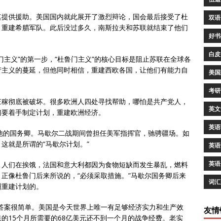
其提供援助。美国国内就此展开了激烈辩论，国会最后接受了杜
双语
，重建希腊军队。此后没过多久，南斯拉夫和苏联就结束了他们
好书
白皮
门主义”的第一步，“杜鲁门主义”的核心目标是阻止苏联在全球各
产主义的蔓延，但他同时相信，重建西欧各国，让他们有能力自
美国
考研
庄稼彻底被破坏。很多欧洲人四处寻找帮助，哪怕是共产党人，
英文
们要着手制定计划，重建欧洲经济。
英语
他的国务卿。马歇尔二战期间曾担任美军指挥官，驰骋疆场。如
这就是所谓的“马歇尔计划。”
英语
英语
，人们在挨饿，法国和意大利都因为食物短缺而发生暴乱，燃料
正像杜鲁门后来所说的，“必须采取措施。”马歇尔国务卿后来
词汇
洲重建计划的。
答案很简单。美国是今天世界上唯一有足够经济实力和生产效
友情
的15个月所需要的68亿美元还不到一个月的战争经费。老实