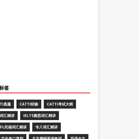
标签
TTI真题
CATTI经验
CATTI考试大纲
E词汇精讲
IELTS雅思词汇精讲
EFL托福词汇精讲
专八词汇精讲
·艾伦单口喜剧
北京周报英语热词
双语全文