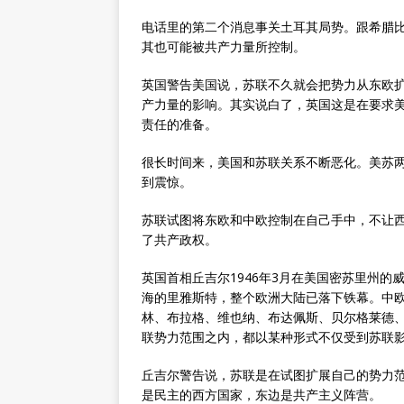
电话里的第二个消息事关土耳其局势。跟希腊
其也可能被共产力量所控制。
英国警告美国说，苏联不久就会把势力从东欧
产力量的影响。其实说白了，英国这是在要求
责任的准备。
很长时间来，美国和苏联关系不断恶化。美苏
到震惊。
苏联试图将东欧和中欧控制在自己手中，不让
了共产政权。
英国首相丘吉尔1946年3月在美国密苏里州
海的里雅斯特，整个欧洲大陆已落下铁幕。中
林、布拉格、维也纳、布达佩斯、贝尔格莱德
联势力范围之内，都以某种形式不仅受到苏联影
丘吉尔警告说，苏联是在试图扩展自己的势力范
是民主的西方国家，东边是共产主义阵营。