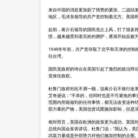
来自中国的消息更加剧了情势的紧张。二战结
地区，毛泽东领导的共产党控制着北方。美国
起初，蒋介石领导的国民党占上风，打了很多
愤，越来越受到老百姓的拥护，逐渐开始反败
1949年年初，共产党夺取了北平和天津的控制
往台湾。
国民党政府的垮台在美国引起了激烈的政治辩
党保住政权。
杜鲁门政府对此不屑一顾，说蒋介石不推行改
艾奇逊说：“不幸的，但同时也是不可避免的事
范围内所能做到的任何事情，都无法改变这种
部力量的产物，美国也曾试图施加影响，但是没
相对而言，美国在欧洲的政策更为成功。英国
总统向国会发表讲话。杜鲁门说：“我认为，美
武装力量或是外部势力对他们施加控制的企图。