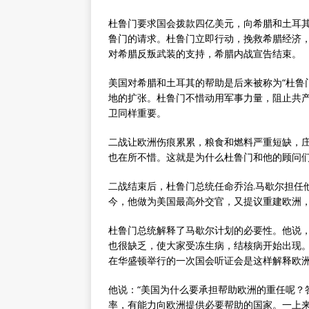
杜鲁门要求国会拨款四亿美元，向希腊和土耳
鲁门的请求。杜鲁门立即行动，挽救希腊经济
对希腊反叛武装的支持，希腊内战宣告结束。
美国对希腊和土耳其的帮助是后来被称为“杜鲁
地的扩张。杜鲁门不惜动用军事力量，阻止共
卫同样重要。
二战让欧洲伤痕累累，粮食和燃料严重短缺，
也在所不惜。这就是为什么杜鲁门和他的顾问
二战结束后，杜鲁门总统任命乔治.马歇尔担任
今，他做为美国最高外交官，又提议重建欧洲，
杜鲁门总统解释了马歇尔计划的必要性。他说
也很缺乏，使大家受冻生病，结核病开始出现。
在华盛顿举行的一次国会听证会是这样解释欧
他说：“美国为什么要承担帮助欧洲的重任呢？
率，有能力向欧洲提供必要帮助的国家。一上来