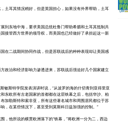
比，土耳其情况稍好，但是英国担心，如果没有外界帮助，土耳
扩展到东地中海，要求美国总统杜鲁门帮助希腊和土耳其抵制共
美国接管西方世界的领导权，而美国也已经做好了承担起这一新
两国在二战期间协同作战，但是苏联战后的种种表现却让美国感
西方政治和经济影响力渗透进来，苏联战后强迫好几个国家建立
的威斯敏斯特学院发表演讲时说，“从波罗的海的什切青到亚得里亚
欧和东欧所有古老国家的首都都在这层铁幕之后，包括华沙、柏
、布加勒斯特和索非亚，所有这些著名城市和周围居民都位于苏
响，在某些情况下，甚至受到莫斯科日益加强的控制。”
围，他所说的横贯欧洲落下的“铁幕，”将欧洲一分为二，西边