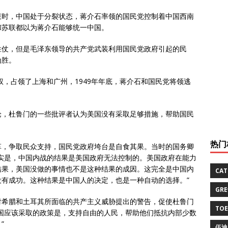
束时，中国处于分裂状态，蒋介石率领的国民党控制着中国西南
和苏联都以为蒋介石能够统一中国。
胜仗，但是毛泽东领导的共产党武装利用国民党政府引起的民
为胜。
权，占领了上海和广州，1949年年底，蒋介石和国民党将领逃
论，杜鲁门的一些批评者认为美国没有采取足够措施，帮助国民
热门
革，争取民众支持，国民党政府垮台是自食其果。当时的国务卿
实是，中国内战的结果是美国政府无法控制的。美国政府在能力
结果，美国没做的事情也不是这种结果的成因。这完全是中国内
CA
有成功。这种结果是中国人的决定，也是一种自动的选择。”
GR
对希腊和土耳其所面临的共产主义威胁提出的警告，促使杜鲁门
TO
国应该采取的政策是，支持自由的人民，帮助他们抵抗内部少数
”
伍迪