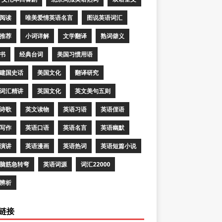
阅读
唯美爱情英语名言
图说英语词汇
推荐
小词详解
文学翻译
熟词僻义
书
经典台词
美国习惯用语
建国史话
美国文化
翻译研究
词汇精讲
英国文化
英文美句五则
诗歌
英文读物
英语习语
英语俚语
写作
英语口语
英语名言
英语幽默
演讲
英语漫画
英语热词
英语短篇小说
脑筋急转弯
英语词源
词汇22000
辨析
链接