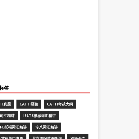
标签
TTI真题
CATTI经验
CATTI考试大纲
E词汇精讲
IELTS雅思词汇精讲
EFL托福词汇精讲
专八词汇精讲
·艾伦单口喜剧
北京周报英语热词
双语全文