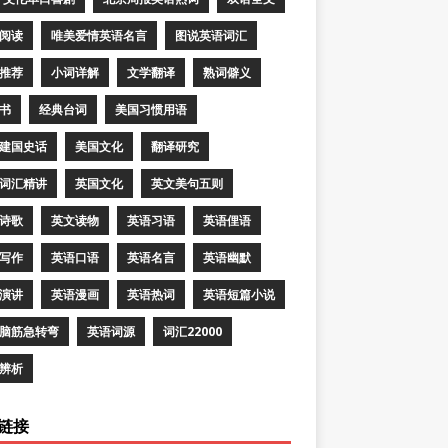
阅读
唯美爱情英语名言
图说英语词汇
推荐
小词详解
文学翻译
熟词僻义
书
经典台词
美国习惯用语
建国史话
美国文化
翻译研究
词汇精讲
英国文化
英文美句五则
诗歌
英文读物
英语习语
英语俚语
写作
英语口语
英语名言
英语幽默
演讲
英语漫画
英语热词
英语短篇小说
脑筋急转弯
英语词源
词汇22000
辨析
链接