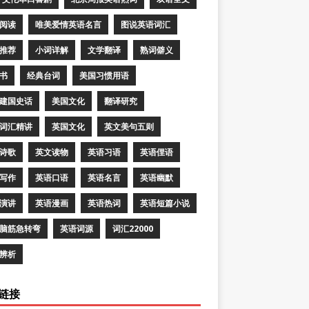
阅读
唯美爱情英语名言
图说英语词汇
推荐
小词详解
文学翻译
熟词僻义
书
经典台词
美国习惯用语
建国史话
美国文化
翻译研究
词汇精讲
英国文化
英文美句五则
诗歌
英文读物
英语习语
英语俚语
写作
英语口语
英语名言
英语幽默
演讲
英语漫画
英语热词
英语短篇小说
脑筋急转弯
英语词源
词汇22000
辨析
链接