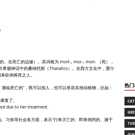
h
、在死亡的边缘）。其词根为 mort-, mor-, mori- （死），
希腊神话中的桑纳托斯（Thanatos）。在西方文化中，墨尓
用来砍倒将死之人。
热门
垂死的、濒临死亡的”，既可以指人，也可以形容其他动植物，比如：
都康复了。
CA
ed due to her treatment.
GR
构、习俗等社会各方面，表示“行将灭亡的、即将倒闭的、濒于
TO
伍迪