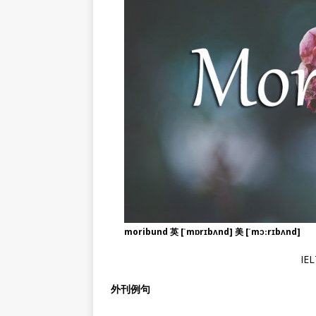
moribund 英 [ˈmɒrɪbʌnd] 美 [ˈmɔːrɪbʌnd]
IE
外刊例句