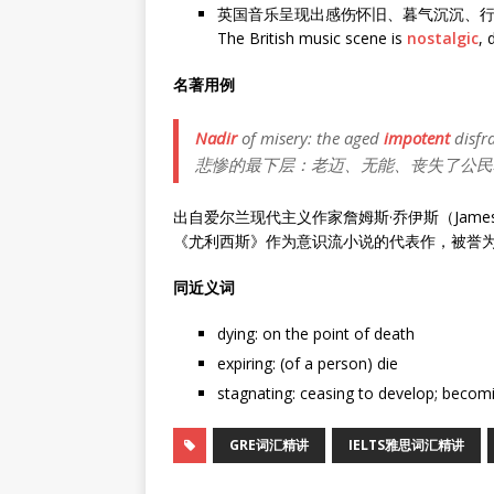
英国音乐呈现出感伤怀旧、暮气沉沉、
The British music scene is
nostalgic
, 
名著用例
Nadir
of misery: the aged
impotent
disfr
悲惨的最下层：老迈、无能、丧失了公民
出自爱尔兰现代主义作家詹姆斯·乔伊斯（James
《尤利西斯》作为意识流小说的代表作，被誉为
同近义词
dying: on the point of death
expiring: (of a person) die
stagnating: ceasing to develop; becomin
GRE词汇精讲
IELTS雅思词汇精讲