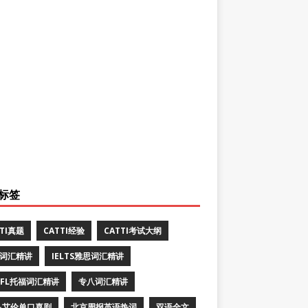
标签
TTI真题
CATTI经验
CATTI考试大纲
E词汇精讲
IELTS雅思词汇精讲
EFL托福词汇精讲
专八词汇精讲
·艾伦单口喜剧
北京周报英语热词
双语全文