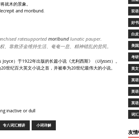
行将就木的景象。
decrepit and moribund.
双语
好书
白皮
anchised ratesupported
moribund
lunatic pauper.
美国
权、靠救济金维持生活、奄奄一息、精神错乱的贫民。
考研
 Joyce）于1922年出版的长篇小说《尤利西斯》（
Ulysses
）。
20世纪百大英文小说之首，并被奉为20世纪最伟大的小说。
英文
英语
英语
英语
g inactive or dull
词汇
专八词汇精讲
小词详解
友情