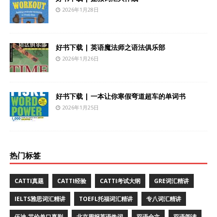
2026年1月28日
好书下载 | 英语魔法师之语法俱乐部
2026年1月26日
好书下载 | 一本让你寒假弯道超车的单词书
2026年1月25日
热门标签
CATTI真题
CATTI经验
CATTI考试大纲
GRE词汇精讲
IELTS雅思词汇精讲
TOEFL托福词汇精讲
专八词汇精讲
伍迪·艾伦单口喜剧
北京周报英语热词
双语全文
双语阅读