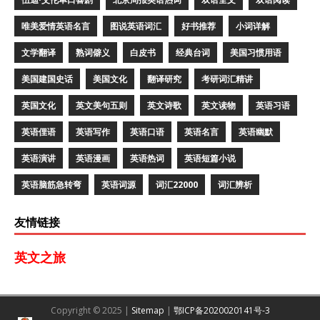
唯美爱情英语名言
图说英语词汇
好书推荐
小词详解
文学翻译
熟词僻义
白皮书
经典台词
美国习惯用语
美国建国史话
美国文化
翻译研究
考研词汇精讲
英国文化
英文美句五则
英文诗歌
英文读物
英语习语
英语俚语
英语写作
英语口语
英语名言
英语幽默
英语演讲
英语漫画
英语热词
英语短篇小说
英语脑筋急转弯
英语词源
词汇22000
词汇辨析
友情链接
英文之旅
Copyright © 2025 |
Sitemap
|
鄂ICP备2020020141号-3