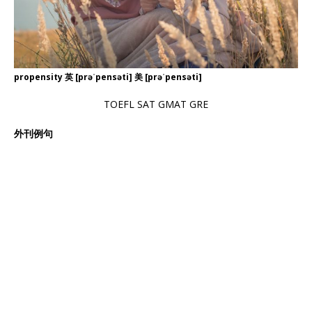
propensity 英 [prəˈpensəti] 美 [prəˈpensəti]
TOEFL SAT GMAT GRE
外刊例句