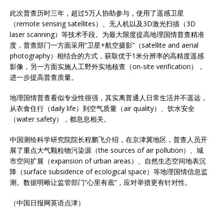
此次普查历时三年，超过5万人协助参与，使用了遥感卫星
（remote sensing satellites）、无人机以及3D激光扫描（3D
laser scanning）等技术手段。为最大限度提高地理国情普查精准
度，普查部门一方面采用“卫星+航空摄影”（satellite and aerial
photography）相结合的方式，获取优于1米分辨率的高精度遥感
影像，另一方面实施人工野外实地核查（on-site verification），
进一步提高普查质量。
地理国情普查看似专业性很强，其实离普通人日常生活并不遥远，
从衣食住行（daily life）到空气质量（air quality）、饮水安全
（water safety），都息息相关。
中国测绘科学研究院院长程鹏飞介绍，在京津冀地区，普查人员开
展了重点大气颗粒物污染源（the sources of air pollution）、城
市空间扩展（expansion of urban areas）、自然生态空间地表沉
降（surface subsidence of ecological space）等地理国情信息监
测。数据明晰让监管部门“心里有底”，应对举措更有针对性。
（中国日报网英语点津）