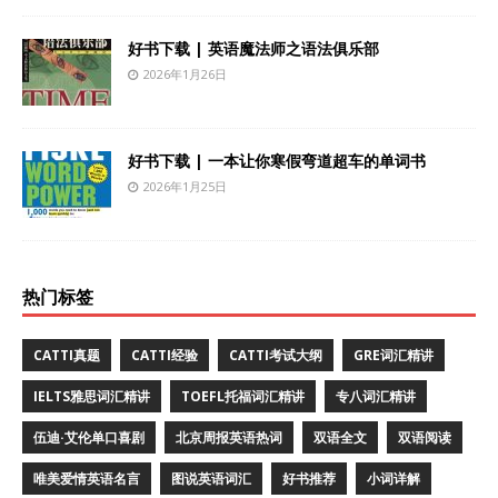
好书下载 | 英语魔法师之语法俱乐部
2026年1月26日
好书下载 | 一本让你寒假弯道超车的单词书
2026年1月25日
热门标签
CATTI真题
CATTI经验
CATTI考试大纲
GRE词汇精讲
IELTS雅思词汇精讲
TOEFL托福词汇精讲
专八词汇精讲
伍迪·艾伦单口喜剧
北京周报英语热词
双语全文
双语阅读
唯美爱情英语名言
图说英语词汇
好书推荐
小词详解