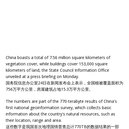
China boasts a total of 7.56 million square kilometers of
vegetation cover, while buildings cover 153,000 square
kilometers of land, the State Council Information Office
unveiled at a press briefing on Monday.
国务院信息办公室24日在新闻发布会上表示，全国植被覆盖面积为
756万平方公里，房屋建筑占地15.3万平方公里。
The numbers are part of the 770-terabyte results of China's
first national geoinformation survey, which collects basic
information about the country's natural resources, such as
their location, range and area.
这些数字是我国首次地理国情普查总计770TB的数据结果的一部