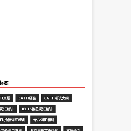
标签
TTI真题
CATTI经验
CATTI考试大纲
E词汇精讲
IELTS雅思词汇精讲
EFL托福词汇精讲
专八词汇精讲
·艾伦单口喜剧
北京周报英语热词
双语全文