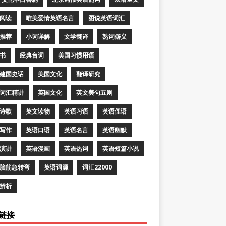
阅读
唯美爱情英语名言
图说英语词汇
推荐
小词详解
文学翻译
熟词僻义
书
经典台词
美国习惯用语
建国史话
美国文化
翻译研究
词汇精讲
英国文化
英文美句五则
诗歌
英文读物
英语习语
英语俚语
写作
英语口语
英语名言
英语幽默
演讲
英语漫画
英语热词
英语短篇小说
脑筋急转弯
英语词源
词汇22000
辨析
链接