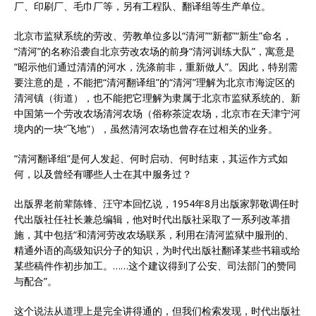
厂、印刷厂、毛巾厂等，另有工程队、翻译组等生产单位。
北京市监狱系统的劳改、劳教单位多以“清河”“新都”“新生”命名，
“清河”的名称沿袭自北京劳改农场的前身“清河训练大队”，寓意是
“昭示他们通过清清的河水，洗涤前非，重新做人”。因此，特别需
要注意的是，不能把“清河翻译组”的“清河”理解为北京市海淀区的
清河镇（街道），也不能把它理解为隶属于北京市监狱系统的、新
中国第一个劳改农场清河农场（俗称茶淀农场，北京市在天津宁河
境内的一块“飞地”），虽然清河农场也曾存在过相关的业务。
“清河翻译组”是何人发起、何时启动、何时结束，其运作方式如
何，以及曾经有哪些人士在其中服务过？
出版界老前辈陈锋、汪守本回忆说，1954年8月出版家郭敬调任时
代出版社任社长兼总编辑，他对时代出版社采取了一系列改革措
施，其中包括“和清河劳改农场联系，利用在清河监狱中服刑的、
精通外语的高级知识分子的知识，为时代出版社翻译某些书籍或给
某些稿件作初步加工。……这个建议得到了公安、司法部门的赞同
与配合”。
这个说法从道理上是完全讲得通的，但我们检索发现，时代出版社