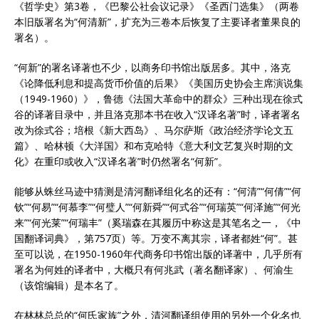
《哲学史》第3卷，《巴黎公社会议记录》《圣西门选集》（两卷
本旧版署名为“何清新”，扩充为三卷本后恢复了主要译者董果良的
署名）。
“何新”的署名译著也不少，以商务印书馆出版居多。其中，洛克
《论降低利息和提高货币价值的后果》《美国历史协会主席演说集
（1949-1960）》，鲁德《法国大革命中的群众》三种出现在徐式
谷的译著目录中，并且洛克那本书在收入“汉译名著”时，译者署名
改为徐式谷；培根《新大西岛》、马尔萨斯《政治经济学论文五
篇》、哈林顿《大洋国》和布克哈特《意大利文艺复兴时期的文
化》在重印或收入“汉译名著”时仍然署名“何新”。
能够从蛛丝马迹中猜测是清河翻译组化名的还有：“何清”“何倩”“何
钦”“何易”“何慕李”“何璧人”“何新舜”“何式谷”“何瑞英”“何泽施”“何光
来”“何光莱”“何瑞丰”（奚瑞森在其履历中称这是其笔名之一，《中
国翻译词典》，第757页）等。万变不离其宗，译者都姓“何”。甚
至可以说，在1950-1960年代商务印书馆出版的译著中，几乎所有
署名为何姓的译者中，大概只有何兆武（著名翻译家）、何渝生
（该馆编辑）是本名了。
在林林总总的“何氏家族”之外，清河翻译组使用的另外一个化名也