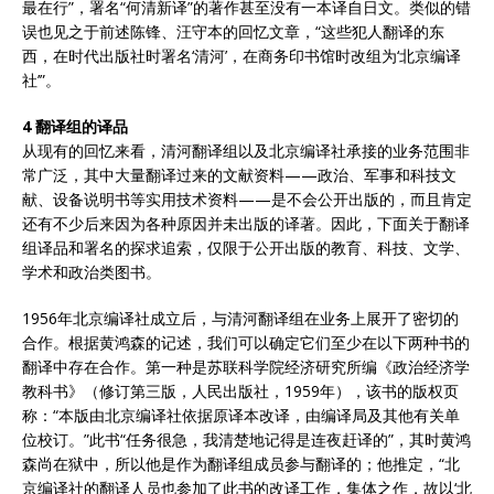
最在行”，署名“何清新译”的著作甚至没有一本译自日文。类似的错
误也见之于前述陈锋、汪守本的回忆文章，“这些犯人翻译的东
西，在时代出版社时署名‘清河’，在商务印书馆时改组为‘北京编译
社’”。
4 翻译组的译品
从现有的回忆来看，清河翻译组以及北京编译社承接的业务范围非
常广泛，其中大量翻译过来的文献资料——政治、军事和科技文
献、设备说明书等实用技术资料——是不会公开出版的，而且肯定
还有不少后来因为各种原因并未出版的译著。因此，下面关于翻译
组译品和署名的探求追索，仅限于公开出版的教育、科技、文学、
学术和政治类图书。
1956年北京编译社成立后，与清河翻译组在业务上展开了密切的
合作。根据黄鸿森的记述，我们可以确定它们至少在以下两种书的
翻译中存在合作。第一种是苏联科学院经济研究所编《政治经济学
教科书》（修订第三版，人民出版社，1959年），该书的版权页
称：“本版由北京编译社依据原译本改译，由编译局及其他有关单
位校订。”此书“任务很急，我清楚地记得是连夜赶译的”，其时黄鸿
森尚在狱中，所以他是作为翻译组成员参与翻译的；他推定，“北
京编译社的翻译人员也参加了此书的改译工作，集体之作，故以‘北