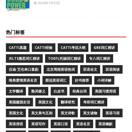
2026年1月25日
热门标签
CATTI真题
CATTI经验
CATTI考试大纲
GRE词汇精讲
IELTS雅思词汇精讲
TOEFL托福词汇精讲
专八词汇精讲
伍迪·艾伦单口喜剧
北京周报英语热词
双语全文
双语阅读
唯美爱情英语名言
图说英语词汇
好书推荐
小词详解
文学翻译
熟词僻义
白皮书
经典台词
美国习惯用语
美国建国史话
美国文化
翻译研究
考研词汇精讲
英国文化
英文美句五则
英文诗歌
英文读物
英语习语
英语俚语
英语写作
英语口语
英语名言
英语幽默