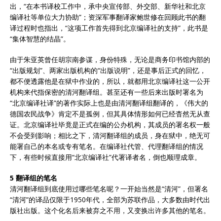
出，“在本书译校工作中，承中央宣传部、外交部、新华社和北京
编译社等单位大力协助”；资深军事翻译家鲍世修在回顾此书的翻
译过程时也指出，“这项工作首先得到北京编译社的支持”，此书是
“集体智慧的结晶”。
由于朱亚英曾任胡宗南参谋，身份特殊，无论是商务印书馆内部的
“出版规划”、两家出版机构的“出版说明”，还是事后正式的回忆，
都不便透露他是在狱中作业的，所以，就都用北京编译社这一公开
机构来代指保密的清河翻译组。甚至还有一些后来出版时署名为
“北京编译社译”的著作实际上也是由清河翻译组翻译的，《伟大的
德国农民战争》肯定不是孤例，但其具体情形如何已经杳然无从查
证。北京编译社毕竟是正式在编的公办机构，其成员的署名权一般
不会受到影响；相比之下，清河翻译组的成员，身在狱中，绝无可
能署自己的本名或专有笔名。在编译社代管、代理翻译组的情况
下，有些时候直接用“北京编译社”代署译者名，倒也顺理成章。
5 翻译组的笔名
清河翻译组到底使用过哪些笔名呢？一开始当然是“清河”，但署名
“清河”的译品仅限于1950年代，全部为苏联作品，大多数由时代出
版社出版。这个化名后来被弃之不用，又变换出许多其他的笔名。