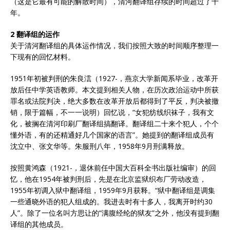
（这是它最有可能的解散时间），清河翻译组存续的时间超过了十
年。
2 翻译组的运作
关于清河翻译组的具体运作情况，我们按照大致的时间顺序整理一
下现有的回忆材料。
1951年初被判刑的朱良澐（1927-，燕京大学新闻系毕业，改革开
放后任中学英语教师。本文提到相关人物，在历次政治运动中所获
罪名或法院判决，绝大多数在改革开放后都得到了平反，判决被撤
销，限于篇幅，不一一说明）回忆说，“女犯纺线织袜子，我有文
化，被搁在清河印刷厂翻译组搞翻译。翻译组二十来个犯人，个个
懂外语，有的还精通好几个国家的语言”。她提到的翻译组成员有
沈立中、张文华等。朱服刑八年，1958年9月刑满释放。
按照黄鸿森（1921-，退休前任中国大百科全书出版社编审）的回
忆，他在1954年被判刑后，先是在北京监狱织布厂劳动改造，
1955年初调入狱中翻译组，1959年9月获释。“狱中翻译组是调集
一些通晓外语的犯人组成的。我进去时有十多人，我离开时约30
人”。除了一位名叫方思让的“满腹经纶的狱友”之外，他没有提到翻
译组的其他成员。