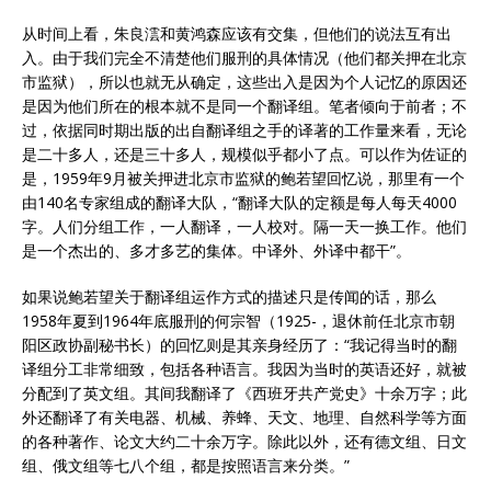
从时间上看，朱良澐和黄鸿森应该有交集，但他们的说法互有出
入。由于我们完全不清楚他们服刑的具体情况（他们都关押在北京
市监狱），所以也就无从确定，这些出入是因为个人记忆的原因还
是因为他们所在的根本就不是同一个翻译组。笔者倾向于前者；不
过，依据同时期出版的出自翻译组之手的译著的工作量来看，无论
是二十多人，还是三十多人，规模似乎都小了点。可以作为佐证的
是，1959年9月被关押进北京市监狱的鲍若望回忆说，那里有一个
由140名专家组成的翻译大队，“翻译大队的定额是每人每天4000
字。人们分组工作，一人翻译，一人校对。隔一天一换工作。他们
是一个杰出的、多才多艺的集体。中译外、外译中都干”。
如果说鲍若望关于翻译组运作方式的描述只是传闻的话，那么
1958年夏到1964年底服刑的何宗智（1925-，退休前任北京市朝
阳区政协副秘书长）的回忆则是其亲身经历了：“我记得当时的翻
译组分工非常细致，包括各种语言。我因为当时的英语还好，就被
分配到了英文组。其间我翻译了《西班牙共产党史》十余万字；此
外还翻译了有关电器、机械、养蜂、天文、地理、自然科学等方面
的各种著作、论文大约二十余万字。除此以外，还有德文组、日文
组、俄文组等七八个组，都是按照语言来分类。”