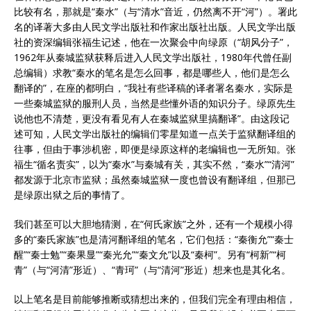
比较有名，那就是“秦水”（与“清水”音近，仍然离不开“河”）。署此
名的译著大多由人民文学出版社和作家出版社出版。人民文学出版
社的资深编辑张福生记述，他在一次聚会中向绿原（“胡风分子”，
1962年从秦城监狱获释后进入人民文学出版社，1980年代曾任副
总编辑）求教“秦水的笔名是怎么回事，都是哪些人，他们是怎么
翻译的”，在座的都明白，“我社有些译稿的译者署名秦水，实际是
一些秦城监狱的服刑人员，当然是些懂外语的知识分子。绿原先生
说他也不清楚，更没有看见有人在秦城监狱里搞翻译”。由这段记
述可知，人民文学出版社的编辑们零星知道一点关于监狱翻译组的
往事，但由于事涉机密，即便是绿原这样的老编辑也一无所知。张
福生“循名责实”，以为“秦水”与秦城有关，其实不然，“秦水”“清河”
都发源于北京市监狱；虽然秦城监狱一度也曾设有翻译组，但那已
是绿原出狱之后的事情了。
我们甚至可以大胆地猜测，在“何氏家族”之外，还有一个规模小得
多的“秦氏家族”也是清河翻译组的笔名，它们包括：“秦衡允”“秦士
醒”“秦士勉”“秦果显”“秦光允”“秦文允”以及“秦柯”。另有“柯新”“柯
青”（与“河清”形近）、“青珂”（与“清河”形近）想来也是其化名。
以上笔名是目前能够推断或猜想出来的，但我们完全有理由相信，