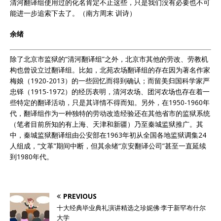
清河翻译组使用过的化名肯定不止这些，只是我们没有必要也不可
能进一步追索下去了。（南方周末 训诗）
余绪
除了北京市监狱的“清河翻译组”之外，北京市其他的劳改、劳教机
构也曾设立过翻译组。比如，北苑农场翻译组的存在因为著名作家
梅娘（1920-2013）的一些回忆而得到确认；而留美归国科学家严
忠铎（1915-1972）的经历表明，清河农场、团河农场也存在着一
些特定的翻译活动，只是其详情不得而知。另外，在1950-1960年
代，翻译组作为一种独特的劳动改造经验还在其他省市的监狱系统
（笔者目前所知的有上海、天津和新疆）乃至秦城监狱推广。其
中，秦城监狱翻译组由公安部在1963年初从全国各地监狱调集24
人组成，“文革”期间中断，但其余绪“京安翻译公司”甚至一直延续
到1980年代。
PREVIOUS
十大经典毕业典礼演讲精选之珍妮佛·李于新罕布什尔
大学