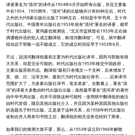
译者署名为“清河”的译作从1954年6月开始即有出版，并且主要集
中在1954、1955两年。“清河”译的出版物共计有80种左右，时代
之外的大约8家出版社出版了30种左右，特别是中华书局、五十年
代出版社、中国青年出版社在1953年就有“清河”署名的译著，都早
于时代出版社。黄鸿森也推测说，“北京市监狱曾在1953年左右抽
调通晓外语的犯人成立翻译组，称清河翻译组”。可见，狱中翻译
组动议于郭敬一说不能成立，它的成立时间应早于1953年6月。
不过，说清河翻译组最初主要为时代出版社译书，因而与郭敬有很
大关系，却是完全可能的。时代出版社在1953年移交中国政府，
主要出版苏联作品。翻译组“最初只有俄文一个文种，后来增加了
英、德、日、法等文种。最初只为时代出版社译书，……后来译书
范围扩大了，为多家出版社译书，笔名甚多”。在数量上，署名“清
河”的译著大多数由时代出版社出版；虽然最早署名“清河译”的著作
由中华书局出版，但并不排除这种可能性：使用狱中翻译组的做法
由时代首倡，随后其他出版社介入，并且因为某种原因其他出版社
的选题先于时代出版。正是基于这种关系，在1958年时代出版社
改制合并入商务印书馆之后，翻译组的相关业务也转到了商务。
如果我们的推测大致不谬，那么，从1953年设立到1966年解散