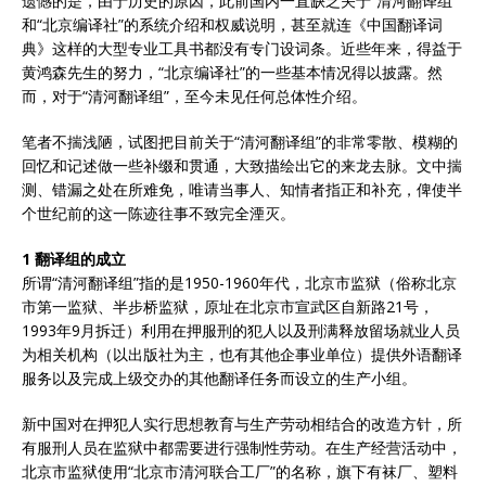
遗憾的是，由于历史的原因，此前国内一直缺乏关于“清河翻译组”
和“北京编译社”的系统介绍和权威说明，甚至就连《中国翻译词
典》这样的大型专业工具书都没有专门设词条。近些年来，得益于
黄鸿森先生的努力，“北京编译社”的一些基本情况得以披露。然
而，对于“清河翻译组”，至今未见任何总体性介绍。
笔者不揣浅陋，试图把目前关于“清河翻译组”的非常零散、模糊的
回忆和记述做一些补缀和贯通，大致描绘出它的来龙去脉。文中揣
测、错漏之处在所难免，唯请当事人、知情者指正和补充，俾使半
个世纪前的这一陈迹往事不致完全湮灭。
1 翻译组的成立
所谓“清河翻译组”指的是1950-1960年代，北京市监狱（俗称北京
市第一监狱、半步桥监狱，原址在北京市宣武区自新路21号，
1993年9月拆迁）利用在押服刑的犯人以及刑满释放留场就业人员
为相关机构（以出版社为主，也有其他企事业单位）提供外语翻译
服务以及完成上级交办的其他翻译任务而设立的生产小组。
新中国对在押犯人实行思想教育与生产劳动相结合的改造方针，所
有服刑人员在监狱中都需要进行强制性劳动。在生产经营活动中，
北京市监狱使用“北京市清河联合工厂”的名称，旗下有袜厂、塑料