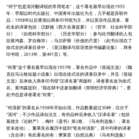
“‘何宁’也是清河翻译组的常用笔名”，这个署名最早出现在1955
年：早期以时代出版社、中国青年出版社为主，几乎都是苏联作
品；1958年以后逐渐以商务印书馆为主，并以英语作品居多。署
此名的译著包括：汉默顿《西方名著提要》（《哲学、社会科学部
分》、《自然科学部分》、《历史学部分》；参与此书翻译的人包
括黄鸿森、罗自梅等）；马尔萨斯《价值的尺度》（此书出现在了
徐式谷的译著目录中，《英汉翻译与双语类辞书编纂论集》，商务
印书馆，2013年，第491页）等。
“何青”这个署名最早出现在1957年，署名作品中《笛福文选》《魏
克拉马沁格短篇小说集》出现在徐式谷的译著目录中，并且《笛福
文选》后来收入商务印书馆“汉译名著”再版时，译者署名改为徐式
谷。黄鸿森提到，“我在狱中还参加翻译《简明经济学辞典》”，查
此书也是译者署名“何青”。
“何清新”的署名从1958年开始出现，作品数量超过30种，仅次于
“清河”；不少作品译自法文，有些品种后来收入“汉译名著”（包括
葛德文《论财产》，梅叶《遗书》第2卷、《马布利选集》，署名
皆未改动）。董果良在履历中提到“笔名何清新”，其中列举的译著
（含合译）有此署名的有：摩莱里《自然法典》《马布利选集》