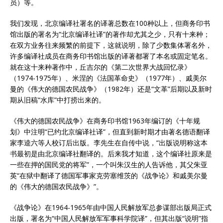
员）等。
我们发现，北京编译社署名的译著总数在100种以上，但商务印书
馆出版的署名为“北京编译社译”的著作却尤其之少，只有十来种；
在双方业务往来频繁的前提下，这就说明，除了少数集体署名外，
许多编译社成员在商务印书馆出版的译著都署了本名或固定笔名。
就在这十来种著作中，丘吉尔的《第二次世界大战回忆录》
（1974-1975年）、米涅的《法国革命史》（1977年）、戚美尔
曼的《伟大的德国农民战争》（1982年）还是“文革”后期以及新时
期从旧稿“水库”中打捞出来的。
《伟大的德国农民战争》在商务印书馆1963年编订的《十年规
划》中注明“已约北京编译社译”，但直到新时期才由著名德语翻译
家李逵六等人校订后出版。李先生在自传中说，“出版说明称这本
书最初是由北京编译社翻译的。后来我才知道，这个编译社原来是
一些在押的国民党的将军”，一个叫朱汉生的人告诉他，其父朱亚
英“在狱中翻译了德国军事家克劳塞维茨的《战争论》和戚美尔曼
的《伟大的德国农民战争》”。
《战争论》在1964-1965年由中国人民解放军总参谋部出版局正式
出版，署名为“中国人民解放军军事科学院译”，但其出版“说明”指