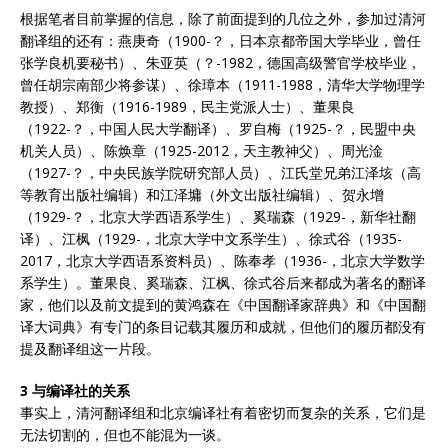
根据笔者目前掌握的信息，除了前面提到的几位之外，参加过清河
翻译组的还有：燕庚奇（1900-？，日本京都帝国大学毕业，曾任
张学良机要秘书）、朱亚英（？-1982，德国高级警官学校毕业，
曾任胡宗南部少将参谋）、徐璋本（1911-1988，清华大学物理学
教授）、郑衡（1916-1989，民主党派人士）、董果良
（1922-？，中国人民大学翻译）、罗自梅（1925-？，民盟中央
机关人员）、陈焕章（1925-2012，天主教神父）、周光淦
（1927-？，中央民族学院研究部人员）、江氏堂兄弟江泽垓（高
等教育出版社编辑）和江泽墉（外文出版社编辑）、贺永增
（1929-？，北京大学西语系学生）、奚瑞森（1929-，新华社翻
译）、江枫（1929-，北京大学中文系学生）、徐式谷（1935-
2017，北京大学西语系资料员）、陈奉孝（1936-，北京大学数学
系学生）。董果良、奚瑞森、江枫、徐式谷后来都成为著名的翻译
家，他们以及前文提到的黄鸿森在《中国翻译家辞典》和《中国翻
译大词典》有专门的条目记载其履历和成就，但他们的履历都没有
提及翻译组这一片段。
3 与编译社的关系
事实上，清河翻译组和北京编译社有着密切而复杂的关系，它们是
无法切割的，但也不能混为一谈。