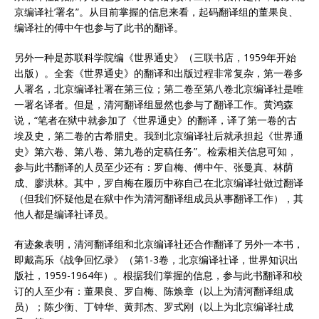
京编译社’署名”。从目前掌握的信息来看，起码翻译组的董果良、
编译社的傅中午也参与了此书的翻译。
另外一种是苏联科学院编《世界通史》（三联书店，1959年开始
出版）。全套《世界通史》的翻译和出版过程非常复杂，第一卷多
人署名，北京编译社署在第三位；第二卷至第八卷北京编译社是唯
一署名译者。但是，清河翻译组显然也参与了翻译工作。黄鸿森
说，“笔者在狱中就参加了《世界通史》的翻译，译了第一卷的古
埃及史，第二卷的古希腊史。我到北京编译社后就承担起《世界通
史》第六卷、第八卷、第九卷的定稿任务”。检索相关信息可知，
参与此书翻译的人员至少还有：罗自梅、傅中午、张曼真、林荫
成、廖洪林。其中，罗自梅在履历中称自己在北京编译社做过翻译
（但我们怀疑他是在狱中作为清河翻译组成员从事翻译工作），其
他人都是编译社译员。
有迹象表明，清河翻译组和北京编译社还合作翻译了另外一本书，
即戴高乐《战争回忆录》（第1-3卷，北京编译社译，世界知识出
版社，1959-1964年）。根据我们掌握的信息，参与此书翻译和校
订的人至少有：董果良、罗自梅、陈焕章（以上为清河翻译组成
员）；陈少衡、丁钟华、黄邦杰、罗式刚（以上为北京编译社成