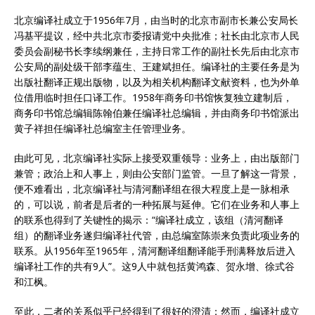
北京编译社成立于1956年7月，由当时的北京市副市长兼公安局长
冯基平提议，经中共北京市委报请党中央批准；社长由北京市人民
委员会副秘书长李续纲兼任，主持日常工作的副社长先后由北京市
公安局的副处级干部李蕴生、王建斌担任。编译社的主要任务是为
出版社翻译正规出版物，以及为相关机构翻译文献资料，也为外单
位借用临时担任口译工作。1958年商务印书馆恢复独立建制后，
商务印书馆总编辑陈翰伯兼任编译社总编辑，并由商务印书馆派出
黄子祥担任编译社总编室主任管理业务。
由此可见，北京编译社实际上接受双重领导：业务上，由出版部门
兼管；政治上和人事上，则由公安部门监管。一旦了解这一背景，
便不难看出，北京编译社与清河翻译组在很大程度上是一脉相承
的，可以说，前者是后者的一种拓展与延伸。它们在业务和人事上
的联系也得到了关键性的揭示：“编译社成立，该组（清河翻译
组）的翻译业务遂归编译社代管，由总编室陈崇来负责此项业务的
联系。从1956年至1965年，清河翻译组翻译能手刑满释放后进入
编译社工作的共有9人”。这9人中就包括黄鸿森、贺永增、徐式谷
和江枫。
至此，二者的关系似乎已经得到了很好的澄清；然而，编译社成立