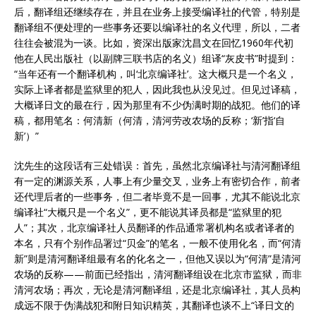
后，翻译组还继续存在，并且在业务上接受编译社的代管，特别是
翻译组不便处理的一些事务还要以编译社的名义代理，所以，二者
往往会被混为一谈。比如，资深出版家沈昌文在回忆1960年代初
他在人民出版社（以副牌三联书店的名义）组译“灰皮书”时提到：
“当年还有一个翻译机构，叫‘北京编译社’。这大概只是一个名义，
实际上译者都是监狱里的犯人，因此我也从没见过。但见过译稿，
大概译日文的最在行，因为那里有不少伪满时期的战犯。他们的译
稿，都用笔名：何清新（何清，清河劳改农场的反称；‘新’指‘自
新’）”
沈先生的这段话有三处错误：首先，虽然北京编译社与清河翻译组
有一定的渊源关系，人事上有少量交叉，业务上有密切合作，前者
还代理后者的一些事务，但二者毕竟不是一回事，尤其不能说北京
编译社“大概只是一个名义”，更不能说其译员都是“监狱里的犯
人”；其次，北京编译社人员翻译的作品通常署机构名或者译者的
本名，只有个别作品署过“贝金”的笔名，一般不使用化名，而“何清
新”则是清河翻译组最有名的化名之一，但他又误以为“何清”是清河
农场的反称——前面已经指出，清河翻译组设在北京市监狱，而非
清河农场；再次，无论是清河翻译组，还是北京编译社，其人员构
成远不限于伪满战犯和附日知识精英，其翻译也谈不上“译日文的