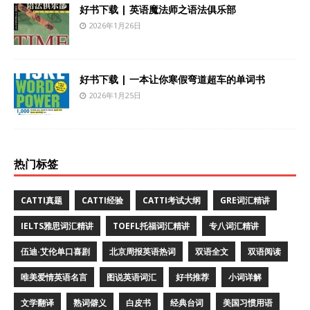
好书下载 | 英语魔法师之语法俱乐部
2026年1月26日
好书下载 | 一本让你寒假弯道超车的单词书
2026年1月25日
热门标签
CATTI真题
CATTI经验
CATTI考试大纲
GRE词汇精讲
IELTS雅思词汇精讲
TOEFL托福词汇精讲
专八词汇精讲
伍迪·艾伦单口喜剧
北京周报英语热词
双语全文
双语阅读
唯美爱情英语名言
图说英语词汇
好书推荐
小词详解
文学翻译
熟词僻义
白皮书
经典台词
美国习惯用语