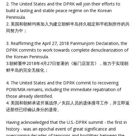
2. The United States and the DPRK will join their efforts to
build a lasting and stable peace regime on the Korean
Peninsula.
2. 美国和朝鲜均将加入为建立朝鲜半岛持久稳定和平机制所作的共
同努力中；
3. Reaffirming the April 27, 2018 Panmunjom Declaration, the
DPRK commits to work towards complete denuclearization of
the Korean Peninsula.
3.朝鲜重申2018年4月27日签署的《板门店宣言》，致力于实现朝
鲜半岛的完全无核化；
4. The United States and the DPRK commit to recovering
POW/MIA remains, including the immediate repatriation of
those already identified.
4. 美国和朝鲜承诺开展战俘／失踪人员的遗体搜寻工作，并立即返
还那些已经确认身分的遗骨。
Having acknowledged that the U.S.-DPRK summit - the first in
history - was an epochal event of great significance and
overcoming decades of tensions and hostilities between the