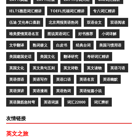
IELTS雅思词汇精讲
TOEFL托福词汇精讲
专八词汇精讲
伍迪·艾伦单口喜剧
北京周报英语热词
双语全文
双语阅读
唯美爱情英语名言
图说英语词汇
好书推荐
小词详解
文学翻译
熟词僻义
白皮书
经典台词
美国习惯用语
美国建国史话
美国文化
翻译研究
考研词汇精讲
英国文化
英文美句五则
英文诗歌
英文读物
英语习语
英语俚语
英语写作
英语口语
英语名言
英语幽默
英语演讲
英语漫画
英语热词
英语短篇小说
英语脑筋急转弯
英语词源
词汇22000
词汇辨析
友情链接
英文之旅