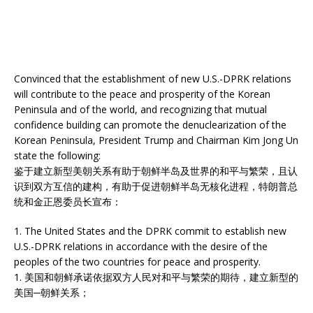
Convinced that the establishment of new U.S.-DPRK relations
will contribute to the peace and prosperity of the Korean
Peninsula and of the world, and recognizing that mutual
confidence building can promote the denuclearization of the
Korean Peninsula, President Trump and Chairman Kim Jong Un
state the following:
鉴于建立新型美朝关系有助于朝鲜半岛及世界的和平与繁荣，且认
识到双方互信的建构，有助于促进朝鲜半岛无核化进程，特朗普总
统和金正恩委员长宣布：
1. The United States and the DPRK commit to establish new
U.S.-DPRK relations in accordance with the desire of the
peoples of the two countries for peace and prosperity.
1. 美国和朝鲜承诺依据双方人民对和平与繁荣的期待，建立新型的
美国─朝鲜关系；