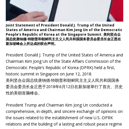
Joint Statement of President Donald J. Trump of the United
States of America and Chairman Kim Jong Un of the Democratic
People’s Republic of Korea at the Singapore Summit. 美利坚合众
国总统唐纳德·特朗普和朝鲜民主主义人民共和国国务委员会委员长金正恩在
新加坡峰会上所达成的联合声明。
President Donald J. Trump of the United States of America and
Chairman Kim Jong Un of the State Affairs Commission of the
Democratic People’s Republic of Korea (DPRK) held a first,
historic summit in Singapore on June 12, 2018.
美利坚合众国总统唐纳德·特朗普和朝鲜民主主义人民共和国国务
委员会委员长金正恩于2018年6月12日在新加坡举行了首次、历史
性的美朝首脑峰会。
President Trump and Chairman Kim Jong Un conducted a
comprehensive, in-depth, and sincere exchange of opinions on
the issues related to the establishment of new U.S.-DPRK
relations and the building of a lasting and robust peace regime