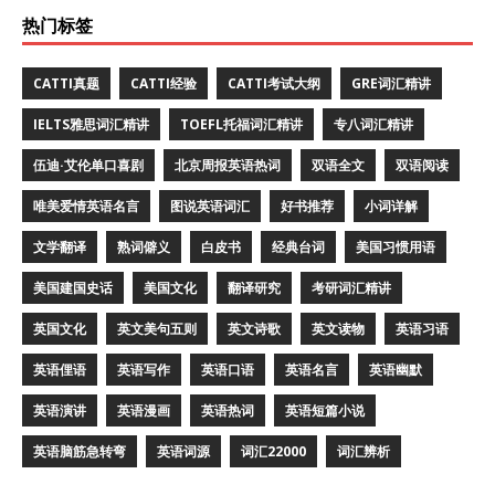
热门标签
CATTI真题
CATTI经验
CATTI考试大纲
GRE词汇精讲
IELTS雅思词汇精讲
TOEFL托福词汇精讲
专八词汇精讲
伍迪·艾伦单口喜剧
北京周报英语热词
双语全文
双语阅读
唯美爱情英语名言
图说英语词汇
好书推荐
小词详解
文学翻译
熟词僻义
白皮书
经典台词
美国习惯用语
美国建国史话
美国文化
翻译研究
考研词汇精讲
英国文化
英文美句五则
英文诗歌
英文读物
英语习语
英语俚语
英语写作
英语口语
英语名言
英语幽默
英语演讲
英语漫画
英语热词
英语短篇小说
英语脑筋急转弯
英语词源
词汇22000
词汇辨析