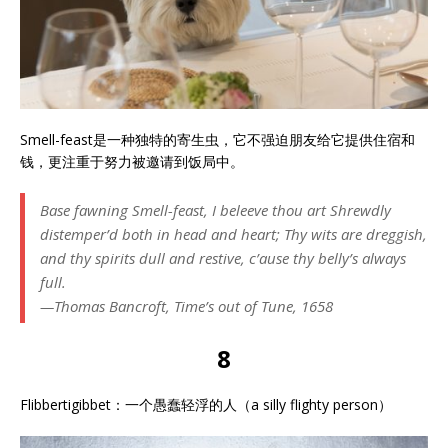
Smell-feast是一种独特的寄生虫，它不强迫朋友给它提供住宿和
钱，更注重于努力被邀请到饭局中。
Base fawning Smell-feast, I beleeve thou art Shrewdly
distemper’d both in head and heart; Thy wits are dreggish,
and thy spirits dull and restive, c’ause thy belly’s always
full.
—Thomas Bancroft, Time’s out of Tune, 1658
8
Flibbertigibbet：一个愚蠢轻浮的人（a silly flighty person）