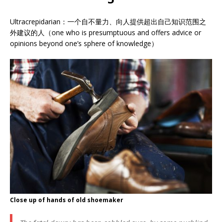
Ultracrepidarian：一个自不量力、向人提供超出自己知识范围之
外建议的人（one who is presumptuous and offers advice or
opinions beyond one’s sphere of knowledge）
Close up of hands of old shoemaker