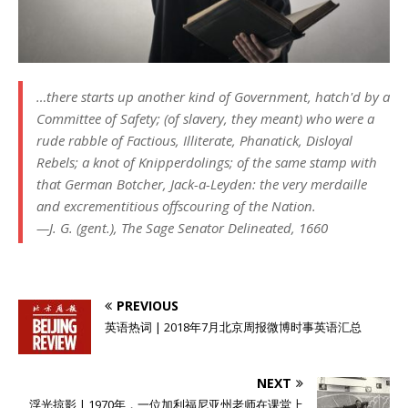
…there starts up another kind of Government, hatch'd by a
Committee of Safety; (of slavery, they meant) who were a
rude rabble of Factious, Illiterate, Phanatick, Disloyal
Rebels; a knot of Knipperdolings; of the same stamp with
that German Botcher, Jack-a-Leyden: the very merdaille
and excrementitious offscouring of the Nation.
—J. G. (gent.), The Sage Senator Delineated, 1660
PREVIOUS
英语热词 | 2018年7月北京周报微博时事英语汇总
NEXT
浮光掠影 | 1970年，一位加利福尼亚州老师在课堂上