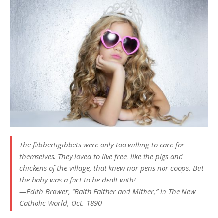
The flibbertigibbets were only too willing to care for
themselves. They loved to live free, like the pigs and
chickens of the village, that knew nor pens nor coops. But
the baby was a fact to be dealt with!
—Edith Brower, “Baith Faither and Mither,” in The New
Catholic World, Oct. 1890