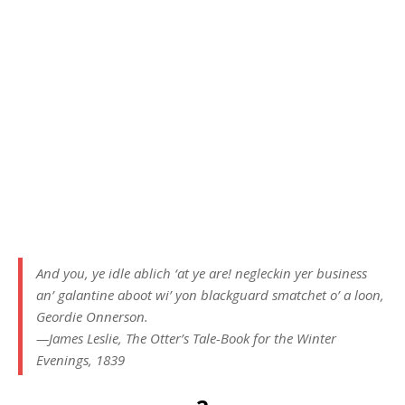
And you, ye idle ablich ‘at ye are! negleckin yer business
an’ galantine aboot wi’ yon blackguard smatchet o’ a loon,
Geordie Onnerson.
—James Leslie, The Otter’s Tale-Book for the Winter
Evenings, 1839