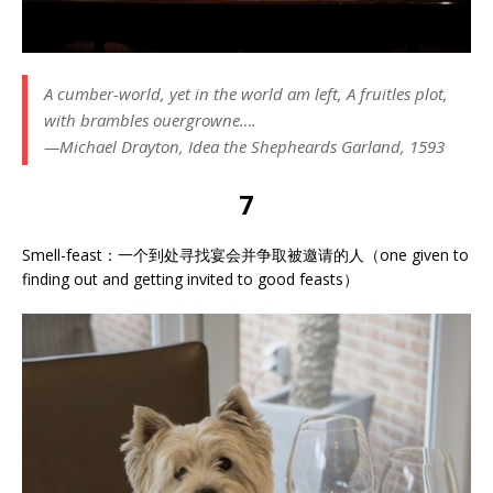
A cumber-world, yet in the world am left, A fruitles plot,
with brambles ouergrowne….
—Michael Drayton, Idea the Shepheards Garland, 1593
7
Smell-feast：一个到处寻找宴会并争取被邀请的人（one given to
finding out and getting invited to good feasts）