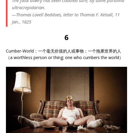
The fatal dowry has been cobbled sure, by some purblind
ultracrepidarian.
—Thomas Lovell Beddoes, letter to Thomas F. Kelsall, 11
Jan., 1825
6
Cumber-World：一个毫无价值的人或事物；一个拖累世界的人
（a worthless person or thing; one who cumbers the world）