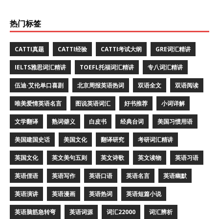
热门标签
CATTI真题
CATTI经验
CATTI考试大纲
GRE词汇精讲
IELTS雅思词汇精讲
TOEFL托福词汇精讲
专八词汇精讲
伍迪·艾伦单口喜剧
北京周报英语热词
双语全文
双语阅读
唯美爱情英语名言
图说英语词汇
好书推荐
小词详解
文学翻译
熟词僻义
白皮书
经典台词
美国习惯用语
美国建国史话
美国文化
翻译研究
考研词汇精讲
英国文化
英文美句五则
英文诗歌
英文读物
英语习语
英语俚语
英语写作
英语口语
英语名言
英语幽默
英语演讲
英语漫画
英语热词
英语短篇小说
英语脑筋急转弯
英语词源
词汇22000
词汇辨析