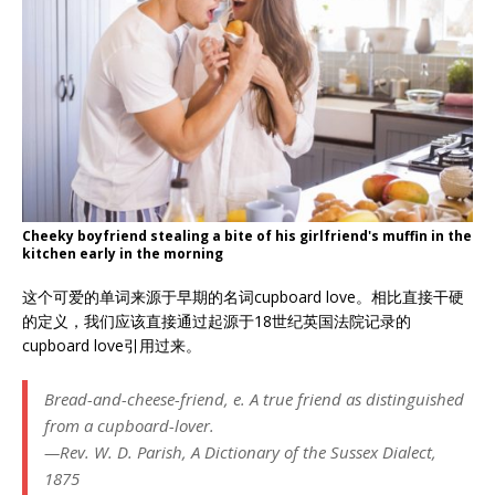
Cheeky boyfriend stealing a bite of his girlfriend's muffin in the
kitchen early in the morning
这个可爱的单词来源于早期的名词cupboard love。相比直接干硬
的定义，我们应该直接通过起源于18世纪英国法院记录的
cupboard love引用过来。
Bread-and-cheese-friend, e. A true friend as distinguished
from a cupboard-lover.
—Rev. W. D. Parish, A Dictionary of the Sussex Dialect,
1875