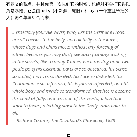
有意义的观点。并且你第一次见到它的时候，也绝对不会把它误以
为是恭维。它是由fusty（不新鲜、陈旧）和lug（一个重且笨拙的
人）两个单词组合而来。
…especially your Ale-wives, who, like the Germane Froas,
are all cheekes to the belly, and all belly to the knees,
whose dugs and chins meete without any forceing of
either, because you may dayly see such fustilugs walking
in the streets, like so many Tunnes, each moving upon two
pottle pots) his essentiall parts are so obscured, his Sense
so dulled, his Eyes so dazeled, his Face so distorted, his
Countenance so deformed, his Ioynts so infeebled, and his
whole body and minde so transformed, that hee is become
the child of folly, and derision of the world, a laughing
stock to fooles, a lothing stock to the Godly, ridiculous to
all.
—Richard Younge,
The Drunkard’s Character
, 1638
5