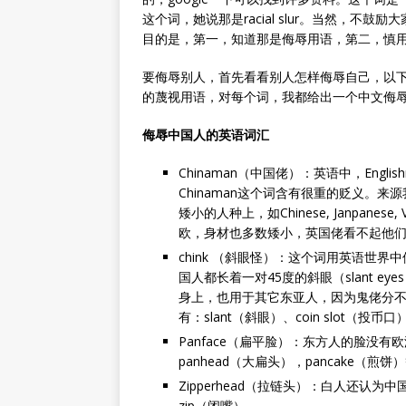
这个词，她说那是racial slur。当然，不鼓励大家用
目的是，第一，知道那是侮辱用语，第二，慎
要侮辱别人，首先看看别人怎样侮辱自己，以下
的蔑视用语，对每个词，我都给出一个中文侮
侮辱中国人的英语词汇
Chinaman（中国佬）：英语中，Engl
Chinaman这个词含有很重的贬义。
矮小的人种上，如Chinese, Janpanes
欧，身材也多数矮小，英国佬看不起他们
chink （斜眼怪）：这个词用英语世
国人都长着一对45度的斜眼（slant e
身上，也用于其它东亚人，因为鬼佬分
有：slant（斜眼）、coin slot（投币口）
Panface（扁平脸）：东方人的脸没有欧
panhead（大扁头），pancake（煎饼
Zipperhead（拉链头）：白人还认为
zip（闭嘴）。