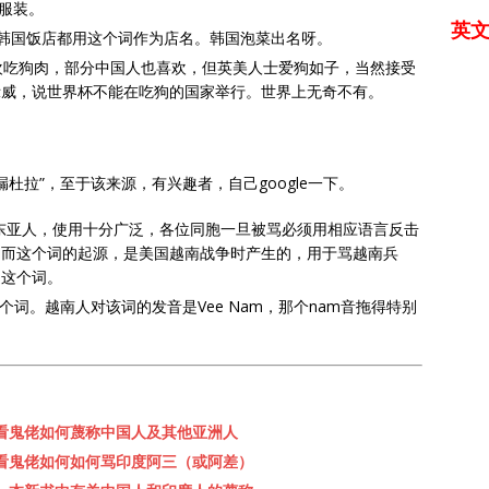
族服装。
英
i，许多韩国饭店都用这个词作为店名。韩国泡菜出名呀。
传统喜欢吃狗肉，部分中国人也喜欢，但英美人士爱狗如子，当然接受
示威，说世界杯不能在吃狗的国家举行。世界上无奇不有。
杜拉”，至于该来源，有兴趣者，自己google一下。
有东亚人，使用十分广泛，各位同胞一旦被骂必须用相应语言反击
。而这个词的起源，是美国越南战争时产生的，用于骂越南兵
道这个词。
m这个词。越南人对该词的发音是Vee Nam，那个nam音拖得特别
之一：看鬼佬如何蔑称中国人及其他亚洲人
之二：看鬼佬如何如何骂印度阿三（或阿差）