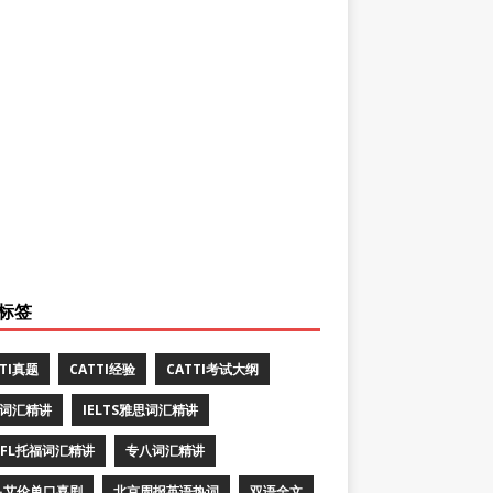
标签
TTI真题
CATTI经验
CATTI考试大纲
E词汇精讲
IELTS雅思词汇精讲
EFL托福词汇精讲
专八词汇精讲
·艾伦单口喜剧
北京周报英语热词
双语全文