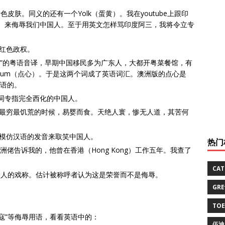
是黄色皮肤。同义的还有一个Yolk（蛋黄）。我在youtube上跟印
（臭鸡蛋）来侮辱我们中国人。至于用英文怎样骂印度阿三，我将令立专
是红色政权。
是“点心”的粤语音译，早期中国移民多为广东人，大都开粤菜餐馆，有
m Sum（点心）。于是这两个词成了英语词汇。澳洲版的点心是
辱语的。
此词专指完全西化的中国人。
旧社会最穷最饥荒的时候，易婴而食。天绝人寰，惨无人道，其苦何
小孩子故意模仿汉语的发音来取笑中国人。
热门
洲佬告诉我的，他曾在香港（Hong Kong）工作五年。我查了
CA
的亚洲人的戏称。估计被称呼者认为这是荣誉而不是侮辱。
GR
TO
“倭寇”等侮辱用语，看看英语中的：
伍迪