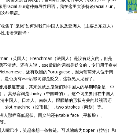
racial slur这种侮辱性用语，我在这里大谈特谈racial slur，
用这些用语。
收集了“鬼佬”如何对我们中国人以及亚洲人（主要是东亚人）
辱性用语来翻译：
ishman（英国人）Frenchman（法国人）是没有贬义的，但是
来源我不清楚。还有人说，ese后缀的词都是贬义的，专门用于身材
e, Vietnamese，还有欧洲的Portuguese，因为葡萄牙人位于南
。是否所有ese后缀词都是贬义，这就见人见智了。
界中使用极度普遍，其来源就是鬼佬们对中国人的早期印象是：中
yes）。其形容词是chinky（中国味的）。这个词主要用在中国人
不清中国人、日本人、南韩人。跟眼睛的形状有关的歧视语还
，slot machine（投币机），two strokes（两划）等。
洲人那样高低起伏。同义的还有table face（平板脸）、
）等。
中国人嘴巴小，笑起来想一条拉链。可以缩略为zipper（拉链）和