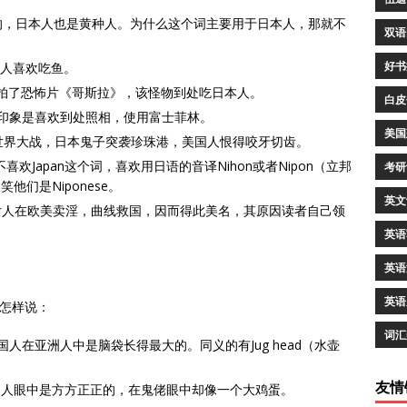
er是黄色的，日本人也是黄种人。为什么这个词主要用于日本人，那就不
双语
好书
日本人喜欢吃鱼。
）：日本拍了恐怖片《哥斯拉》，该怪物到处吃日本人。
白皮
的印象是喜欢到处照相，使用富士菲林。
美国
：二次世界大战，日本鬼子突袭珍珠港，美国人恨得咬牙切齿。
喜欢Japan这个词，喜欢用日语的音译Nihon或者Nipon（立邦
考研
们是Niponese。
英文
多日本女人在欧美卖淫，曲线救国，因而得此美名，其原因读者自己领
英语
英语
英语
佬怎样说：
词汇
为韩国人在亚洲人中是脑袋长得最大的。同义的有Jug head（水壶
友情
中国人眼中是方方正正的，在鬼佬眼中却像一个大鸡蛋。