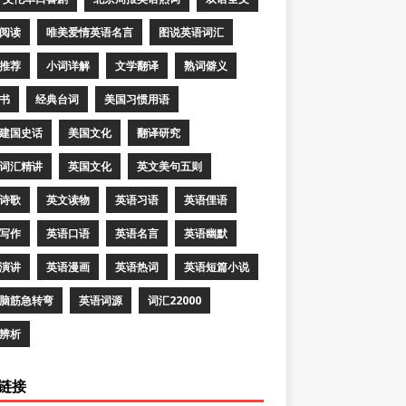
阅读
唯美爱情英语名言
图说英语词汇
推荐
小词详解
文学翻译
熟词僻义
书
经典台词
美国习惯用语
建国史话
美国文化
翻译研究
词汇精讲
英国文化
英文美句五则
诗歌
英文读物
英语习语
英语俚语
写作
英语口语
英语名言
英语幽默
演讲
英语漫画
英语热词
英语短篇小说
脑筋急转弯
英语词源
词汇22000
辨析
链接