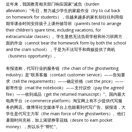
近年来，我国教育相关部门响应国家"减负（burden
alleviation）"号召，努力减少学生的家庭作业（try to cut back
on homework for students），但越来越多的家长却往往利用假
期等课余时间安排孩子上课外辅导班（parents tend to arrange
their children's spare time, including vacations, for
extracurricular classes）。学生显然无法负荷学校和补习班两方
面的作业（cannot bear the homework form by both the school
and the cram school），于是为不法写手和商贩提供了商机
（business opportunity）。
有报道称，代写行业的服务链（the chain of the ghostwriting
industry）是"联系客服（contact customer service）——告知要
求（tell the requirements）——确定价格（set the price）——
邮寄作业（mail the notebook）——支付议价（pay the agreed
fee）——收到成品（get the returned manuscript）"。国内最大
电商平台（e-commerce platform）淘宝网上有不少提供代写服
务的网店。微博等社交媒体平台上也能看到代写广告。据报道，大
学生是代写主力军（the main force of the ghostwriters）。他们
暑期时间充裕，加上渴望挣零花钱（desire to earn pocket
money），所以乐于"帮忙"。