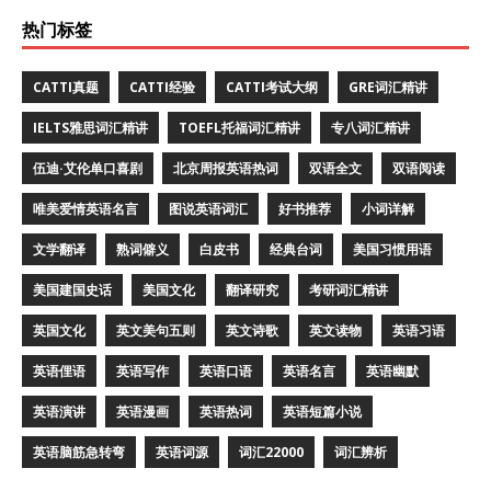
热门标签
CATTI真题
CATTI经验
CATTI考试大纲
GRE词汇精讲
IELTS雅思词汇精讲
TOEFL托福词汇精讲
专八词汇精讲
伍迪·艾伦单口喜剧
北京周报英语热词
双语全文
双语阅读
唯美爱情英语名言
图说英语词汇
好书推荐
小词详解
文学翻译
熟词僻义
白皮书
经典台词
美国习惯用语
美国建国史话
美国文化
翻译研究
考研词汇精讲
英国文化
英文美句五则
英文诗歌
英文读物
英语习语
英语俚语
英语写作
英语口语
英语名言
英语幽默
英语演讲
英语漫画
英语热词
英语短篇小说
英语脑筋急转弯
英语词源
词汇22000
词汇辨析