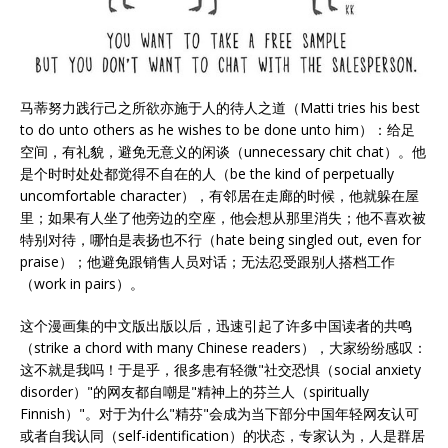
马蒂努力践行己之所欲亦施于人的待人之道（Matti tries his best
to do unto others as he wishes to be done unto him）：给足
空间，有礼貌，避免无意义的闲谈（unnecessary chit chat）。他
是个时时处处都觉得不自在的人（be the kind of perpetually
uncomfortable character），有邻居在走廊的时候，他就躲在屋
里；如果有人坐了他旁边的空座，他会想从那里消失；他不喜欢被
特别对待，哪怕是表扬也不行（hate being singled out, even for
praise）；他避免跟销售人员对话；无法忍受跟别人搭档工作
（work in pairs）。
这个漫画集的中文版出版以后，迅速引起了许多中国读者的共鸣
（strike a chord with many Chinese readers），大家纷纷感叹：
这不就是我吗！于是乎，很多患有轻微"社交恐惧（social anxiety
disorder）"的网友都自嘲是"精神上的芬兰人（spiritually
Finnish）"。对于为什么"精芬"会成为当下部分中国年轻网友认可
或者自我认同（self-identification）的状态，专家认为，人是群居