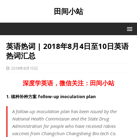
田间小站
英语热词 | 2018年8月4日至10日英语
热词汇总
2018年8月15日
深度学英语，微信关注：田间小站
1. 续种补种方案
follow-up inoculation plan
A follow-up inoculation plan has been issued by the
National Health Commission and the State Drug
Administration for people who have received rabies
vaccines from Changchun Changsheng Bio-tech Co.