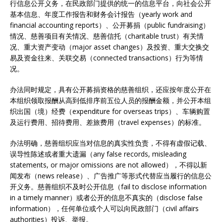
行信息公开义务，在民政部门提供的统一的信息平台，向社会公开
基本信息、年度工作报告和财务会计报告（yearly work and
financial accounting reports）、公开募捐（public fundraising）
情况、慈善项目有关情况、慈善信托（charitable trust）有关情
况、重大资产变动（major asset changes）及投资、重大交换交
易及资金往来、关联交易（connected transactions）行为等情
况。
办法同时规定，具有公开募捐资格的慈善组织，还应按年度公开在
本组织领取报酬从高到低排序前五位人员的报酬金额，并公开本组
织出国（境）经费（expenditure for overseas trips）、车辆购置
及运行费用、招待费用、差旅费用（travel expenses）的标准。
办法明确，慈善组织应当对信息的真实性负责，不得有虚假记载、
误导性陈述或者重大遗漏（any false records, misleading
statements, or major omissions are not allowed），不得以新
闻发布（news release）、广告推广等形式代替应当履行的信息公
开义务。慈善组织不及时公开信息（fail to disclose information
in a timely manner）或者公开的信息不真实的（disclose false
information），任何单位或个人可以向民政部门（civil affairs
authorities）投诉、举报。