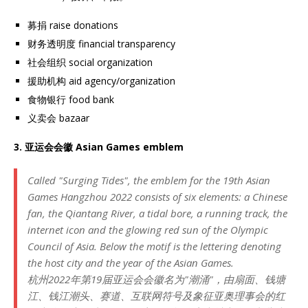
募捐 raise donations
财务透明度 financial transparency
社会组织 social organization
援助机构 aid agency/organization
食物银行 food bank
义卖会 bazaar
3. 亚运会会徽
Asian Games emblem
Called "Surging Tides", the emblem for the 19th Asian
Games Hangzhou 2022 consists of six elements: a Chinese
fan, the Qiantang River, a tidal bore, a running track, the
internet icon and the glowing red sun of the Olympic
Council of Asia. Below the motif is the lettering denoting
the host city and the year of the Asian Games.
杭州2022年第19届亚运会会徽名为"潮涌"，由扇面、钱塘
江、钱江潮头、赛道、互联网符号及象征亚奥理事会的红