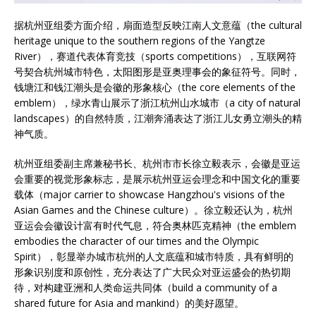
据杭州亚组委方面介绍，扇面造型反映江南人文意蕴（the cultural
heritage unique to the southern regions of the Yangtze
River），赛道代表体育竞技（sports competitions），互联网符
号契合杭州城市特色，太阳图形是亚奥理事会的象征符号。同时，
钱塘江和钱江潮头是会徽的形象核心（the core elements of the
emblem），绿水青山展示了浙江杭州山水城市（a city of natural
landscapes）的自然特质，江潮奔涌表达了浙江儿女勇立潮头的精
神气质。
杭州亚组委副主席兼秘书长、杭州市市长徐立毅表示，会徽是亚运
会重要的视觉形象标志，是展示杭州亚运会理念和中国文化的重要
载体（major carrier to showcase Hangzhou's visions of the
Asian Games and the Chinese culture）。徐立毅还认为，杭州
亚运会会徽设计富有时代气息，符合奥林匹克精神（the emblem
embodies the character of our times and the Olympic
Spirit），彰显举办城市杭州的人文底蕴和城市特质，具有鲜明的
形象识别度和原创性，充分表达了广大民众对亚运盛会的热切期
待，对构建亚洲和人类命运共同体（build a community of a
shared future for Asia and mankind）的美好愿望。