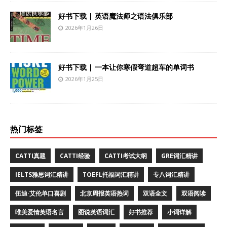
好书下载 | 英语魔法师之语法俱乐部
2026年1月26日
好书下载 | 一本让你寒假弯道超车的单词书
2026年1月25日
热门标签
CATTI真题
CATTI经验
CATTI考试大纲
GRE词汇精讲
IELTS雅思词汇精讲
TOEFL托福词汇精讲
专八词汇精讲
伍迪·艾伦单口喜剧
北京周报英语热词
双语全文
双语阅读
唯美爱情英语名言
图说英语词汇
好书推荐
小词详解