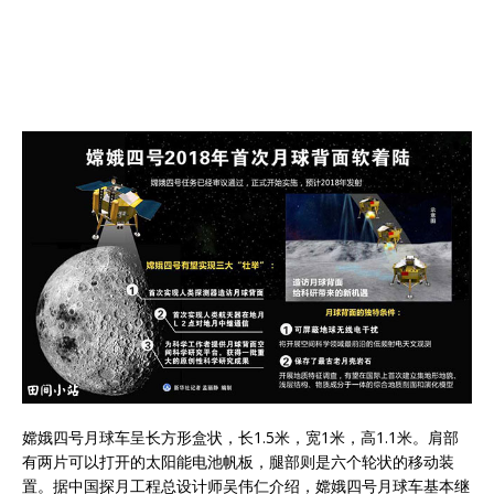
嫦娥四号月球车呈长方形盒状，长1.5米，宽1米，高1.1米。肩部
有两片可以打开的太阳能电池帆板，腿部则是六个轮状的移动装
置。据中国探月工程总设计师吴伟仁介绍，嫦娥四号月球车基本继