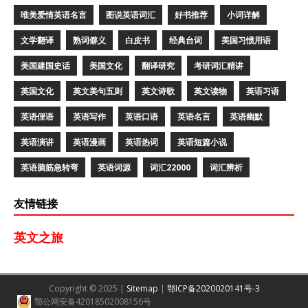
唯美爱情英语名言
图说英语词汇
好书推荐
小词详解
文学翻译
熟词僻义
白皮书
经典台词
美国习惯用语
美国建国史话
美国文化
翻译研究
考研词汇精讲
英国文化
英文美句五则
英文诗歌
英文读物
英语习语
英语俚语
英语写作
英语口语
英语名言
英语幽默
英语演讲
英语漫画
英语热词
英语短篇小说
英语脑筋急转弯
英语词源
词汇22000
词汇辨析
友情链接
英文之旅
Copyright © 2025 |
Sitemap
|
鄂ICP备2020020141号-3
鄂公网安备42018502008156号