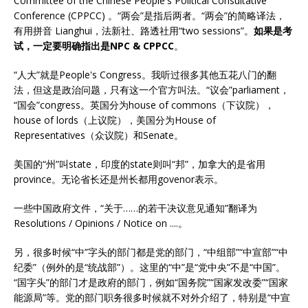
Committee of the Chinese People's Political Consultative
Conference (CPPCC) 。“两会”是指后两者。“两会”的简略译法，
有用拼音 Lianghui，法新社、路透社用“two sessions”。
如果是考
试，一定要明确指出是NPC & CPPCC
。
“人大”就是People's Congress。我听过很多其他五花八门的翻
法，但这是政治问题，只有这一个官方叫法。“议会”parliament，
“国会”congress。英国分为house of commons（下议院），
house of lords（上议院），美国分为House of
Representatives（众议院）和Senate。
美国的“州”叫state，印度的state则叫“邦”，加拿大的是省用
province。无论省长还是州长都用govenor表示。
一些中国政府文件，“关于……的若干决议意见通知”翻译为
Resolutions / Opinions / Notice on ....。
另，很多时候“中”字头的部门都是党的部门，“中组部”“中宣部”“中
纪委”（例外的是“统战部”）。这里的“中”是“党中央”不是“中国”。
“国字头”的部门才是政府的部门，例如“国务院”“国家发改委”“国家
能源局”等。党的部门职务很多时候就不对外介绍了，特别是“中宣