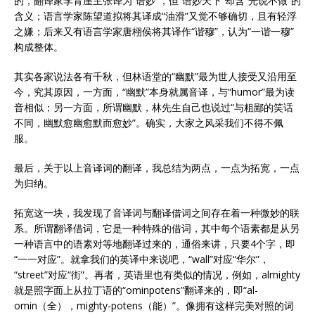
的，翻译家李青崖主张译为“语妙”，但“语妙天下”却含“光说不做”的
含义；语言学家陈望道拟将其译成“油滑”又觉不够确切，且有轻浮
之嫌；后来又有语言学家唐栩侯将其译作“谐穆”，认为“一谐一穆”
构成整体。
其实各家说法各有千秋，但林语堂的“幽默”最为世人接受又沿用至
今，究其原因，一方面，“幽默”本身就属音译，与“humor”最为读
音相似；另一方面，所谓幽默，林先生自己也说过“与粗鄙的笑话
不同，幽默愈幽愈默而愈妙”。确实，大家之风采我们不得不佩
服。
最后，关于以上音译词的翻译，我总结为两点，一点为拓宽，一点
为归纳。
拓宽这一块，我发现了音译词与翻译借词之间存在着一种微妙的联
系。所谓翻译借词，它是一种特殊的借词，其中每个语素都是从另
一种语言中的语素对等地翻译过来的，通俗来讲，只要4个字，即
“一一对应”。就拿我们的英译中来说吧，“wall”对应“华尔”，
“street”对应“街”。再者，英语里也有类似的情况，例如，almighty
就是照字面上从拉丁语的“ominpotens”翻译来的，即“al-
omin（全），mighty-potens（能）”。像拥有这样完美对照的词