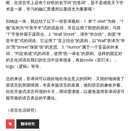
呢，在语言学上还有个好听的名字叫“仿造词”，是不是感觉天下学
术是一家，学习的融汇贯通所以显得尤为重要哦！
归纳这一块，我总结了以下一些音译规则：1. 举“T-shirt”为例，“T
恤”实则为“中英半半”式的混血词，并且运用了联想的原则，与其
“T”字形外观不谋而合。2. “Wall Street”，译作“华尔街”，则是“半
音半意”式的词语。它运用了“音义结合”的原则，以“Wall”音译为“华
尔”而“Street”保留“街”的意思。3. “Humor”属于一个妥妥的外来
词，“约定俗成”式的词语，使用“统一译名”的原则。这样的固定好
的文化词语在我们的生活中还有很多，有如soda（苏打水），
logic（逻辑）等等。
总的来说，音译词可以很好地在传达意义的同时，又很好地保留了
原语言的异国情调，丰富本族语言的发展，做到语言的兼收并蓄。
但在开放式语言环境的今天，用词需谨慎，以避免滥用音译词语可
能导致的语言表达的平庸化。
（语言生活研究）
翻译研究