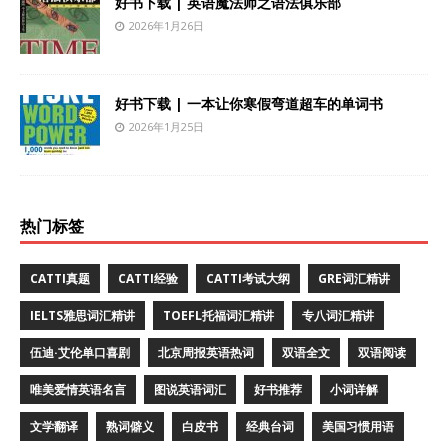
好书下载 | 英语魔法师之语法俱乐部
2026年1月26日
好书下载 | 一本让你寒假弯道超车的单词书
2026年1月25日
热门标签
CATTI真题
CATTI经验
CATTI考试大纲
GRE词汇精讲
IELTS雅思词汇精讲
TOEFL托福词汇精讲
专八词汇精讲
伍迪·艾伦单口喜剧
北京周报英语热词
双语全文
双语阅读
唯美爱情英语名言
图说英语词汇
好书推荐
小词详解
文学翻译
熟词僻义
白皮书
经典台词
美国习惯用语