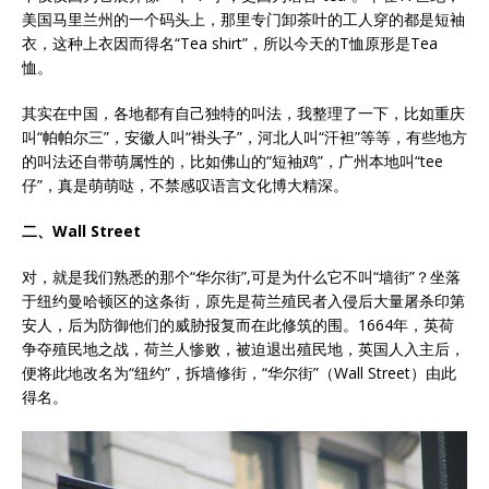
美国马里兰州的一个码头上，那里专门卸茶叶的工人穿的都是短袖
衣，这种上衣因而得名“Tea shirt”，所以今天的T恤原形是Tea
恤。
其实在中国，各地都有自己独特的叫法，我整理了一下，比如重庆
叫“帕帕尔三”，安徽人叫“褂头子”，河北人叫“汗袒”等等，有些地方
的叫法还自带萌属性的，比如佛山的“短袖鸡”，广州本地叫“tee
仔”，真是萌萌哒，不禁感叹语言文化博大精深。
二、Wall Street
对，就是我们熟悉的那个“华尔街”,可是为什么它不叫“墙街”？坐落
于纽约曼哈顿区的这条街，原先是荷兰殖民者入侵后大量屠杀印第
安人，后为防御他们的威胁报复而在此修筑的围。1664年，英荷
争夺殖民地之战，荷兰人惨败，被迫退出殖民地，英国人入主后，
便将此地改名为“纽约”，拆墙修街，“华尔街”（Wall Street）由此
得名。