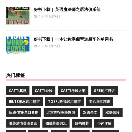
好书下载 | 英语魔法师之语法俱乐部
2026年1月26日
好书下载 | 一本让你寒假弯道超车的单词书
2026年1月25日
热门标签
CATTI真题
CATTI经验
CATTI考试大纲
GRE词汇精讲
IELTS雅思词汇精讲
TOEFL托福词汇精讲
专八词汇精讲
伍迪·艾伦单口喜剧
北京周报英语热词
双语全文
双语阅读
唯美爱情英语名言
图说英语词汇
好书推荐
小词详解