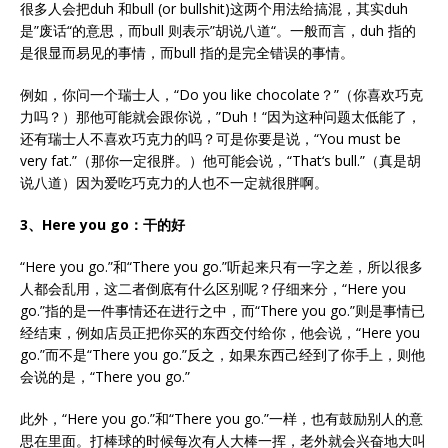
很多人会把duh 和bull (or bullshit)这两个用法给搞混，其实duh
是‌‌”废话‌‌“的意思，而bull 则表示‌‌”胡说八道‌‌“。一般而言，duh 指的
是很显而易见的事情，而bull 指的是完全错误的事情。
例如，你问一个瑞士人，‌‌“Do you like chocolate？‌‌”（你喜欢巧克
力吗？）那他可能就会跟你说，‌‌”Duh！‌‌“因为这种问题太低能了，
还有瑞士人不喜欢巧克力的吗？可是你要是说，‌‌“You must be
very fat.‌‌”（那你一定很胖。）他可能会说，‌‌“That‌‘s bull.‌‌”（真是胡
说八道）因为爱吃巧克力的人也不一定就很胖啊。
3、Here you go：干的好
“Here you go.‌‌”和‌‌“There you go.‌‌”听起来只有一字之差，所以很多
人都会乱用，这二者倒底有什么区别呢？仔细来分，‌‌“Here you
go.‌‌”指的是一件事情还在进行之中，而‌‌“There you go.‌‌”则是事情已
经结束，例如店员正把你买的东西交付给你，他会说，‌‌“Here you
go.‌‌”而不是‌‌“There you go.‌‌”反之，如果东西己经到了你手上，则他
会说的是，‌‌“There you go.‌‌”
此外，‌‌“Here you go.‌‌”和‌‌“There you go.‌‌”一样，也有鼓励别人的意
思在里面。打棒球的时候每次有人大棒一挥，老外就会兴奋地大叫‌‌