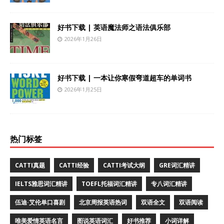
好书下载 | 英语魔法师之语法俱乐部
2026年1月26日
好书下载 | 一本让你寒假弯道超车的单词书
2026年1月25日
热门标签
CATTI真题
CATTI经验
CATTI考试大纲
GRE词汇精讲
IELTS雅思词汇精讲
TOEFL托福词汇精讲
专八词汇精讲
伍迪·艾伦单口喜剧
北京周报英语热词
双语全文
双语阅读
唯美爱情英语名言
图说英语词汇
好书推荐
小词详解