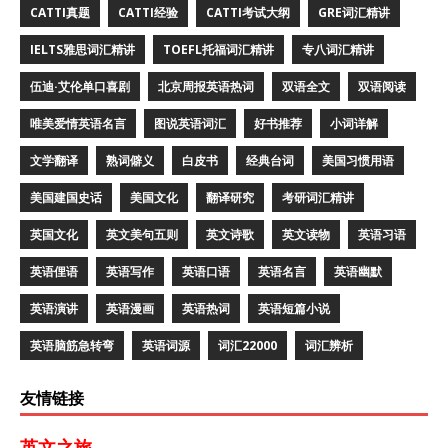
CATTI真题
CATTI经验
CATTI考试大纲
GRE词汇精讲
IELTS雅思词汇精讲
TOEFL托福词汇精讲
专八词汇精讲
伍迪·艾伦单口喜剧
北京周报英语热词
双语全文
双语阅读
唯美爱情英语名言
图说英语词汇
好书推荐
小词详解
文学翻译
熟词僻义
白皮书
经典台词
美国习惯用语
美国建国史话
美国文化
翻译研究
考研词汇精讲
英国文化
英文美句五则
英文诗歌
英文读物
英语习语
英语俚语
英语写作
英语口语
英语名言
英语幽默
英语演讲
英语漫画
英语热词
英语短篇小说
英语脑筋急转弯
英语词源
词汇22000
词汇辨析
友情链接
英文之旅