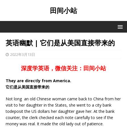
田间小站
英语幽默 | 它们是从美国直接带来的
2022年3月13日
深度学英语，微信关注：田间小站
They are directly from America.
它们是从美国直接带来的
Not long an old Chinese woman came back to China from her
visit to her daughter in the States, she went to a city bank
todeposit the US dollars her daughter gave her. At the bank
counter, the clerk checked each note carefully to see if the
money was real. It made the old lady out of patience.