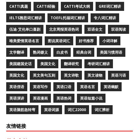
CATTI真题
CATTI经验
CATTI考试大纲
GRE词汇精讲
IELTS雅思词汇精讲
TOEFL托福词汇精讲
专八词汇精讲
伍迪·艾伦单口喜剧
北京周报英语热词
双语全文
双语阅读
唯美爱情英语名言
图说英语词汇
好书推荐
小词详解
文学翻译
熟词僻义
白皮书
经典台词
美国习惯用语
美国建国史话
美国文化
翻译研究
考研词汇精讲
英国文化
英文美句五则
英文诗歌
英文读物
英语习语
英语俚语
英语写作
英语口语
英语名言
英语幽默
英语演讲
英语漫画
英语热词
英语短篇小说
英语脑筋急转弯
英语词源
词汇22000
词汇辨析
友情链接