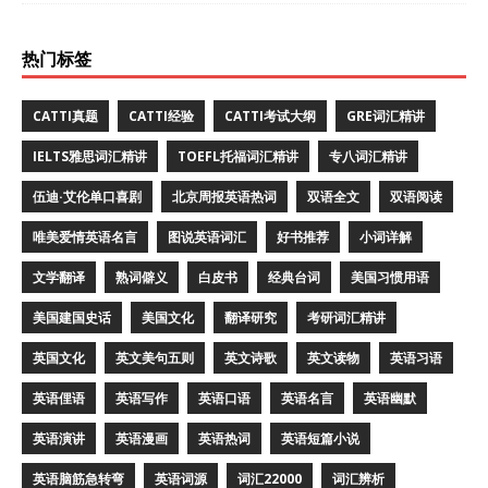
热门标签
CATTI真题
CATTI经验
CATTI考试大纲
GRE词汇精讲
IELTS雅思词汇精讲
TOEFL托福词汇精讲
专八词汇精讲
伍迪·艾伦单口喜剧
北京周报英语热词
双语全文
双语阅读
唯美爱情英语名言
图说英语词汇
好书推荐
小词详解
文学翻译
熟词僻义
白皮书
经典台词
美国习惯用语
美国建国史话
美国文化
翻译研究
考研词汇精讲
英国文化
英文美句五则
英文诗歌
英文读物
英语习语
英语俚语
英语写作
英语口语
英语名言
英语幽默
英语演讲
英语漫画
英语热词
英语短篇小说
英语脑筋急转弯
英语词源
词汇22000
词汇辨析