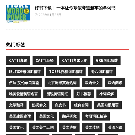
好书下载 | 一本让你寒假弯道超车的单词书
2026年1月25日
热门标签
CATTI真题
CATTI经验
CATTI考试大纲
GRE词汇精讲
IELTS雅思词汇精讲
TOEFL托福词汇精讲
专八词汇精讲
伍迪·艾伦单口喜剧
北京周报英语热词
双语全文
双语阅读
唯美爱情英语名言
图说英语词汇
好书推荐
小词详解
文学翻译
熟词僻义
白皮书
经典台词
美国习惯用语
美国建国史话
美国文化
翻译研究
考研词汇精讲
英国文化
英文美句五则
英文诗歌
英文读物
英语习语