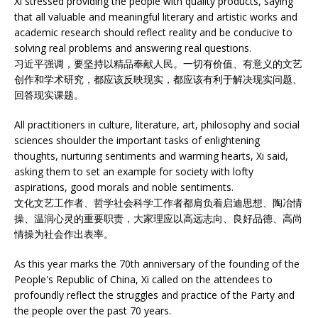
Xi stressed providing the people with quality products, saying
that all valuable and meaningful literary and artistic works and
academic research should reflect reality and be conducive to
solving real problems and answering real questions.
习近平强调，要坚持以精品奉献人民。一切有价值、有意义的文艺
创作和学术研究，都应该反映现实，都应该有利于解决现实问题、
回答现实课题。
All practitioners in culture, literature, art, philosophy and social
sciences shoulder the important tasks of enlightening
thoughts, nurturing sentiments and warming hearts, Xi said,
asking them to set an example for society with lofty
aspirations, good morals and noble sentiments.
文化文艺工作者、哲学社会科学工作者都肩负着启迪思想、陶冶情
操、温润心灵的重要职责，大家理应以高远志向、良好品德、高尚
情操为社会作出表率。
As this year marks the 70th anniversary of the founding of the
People's Republic of China, Xi called on the attendees to
profoundly reflect the struggles and practice of the Party and
the people over the past 70 years.