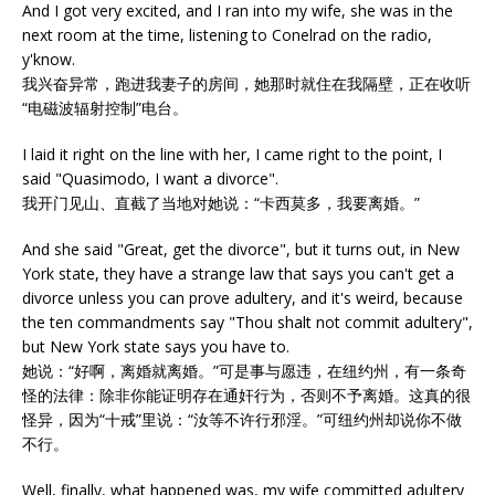
And I got very excited, and I ran into my wife, she was in the
next room at the time, listening to Conelrad on the radio,
y'know.
我兴奋异常，跑进我妻子的房间，她那时就住在我隔壁，正在收听
“电磁波辐射控制”电台。
I laid it right on the line with her, I came right to the point, I
said "Quasimodo, I want a divorce".
我开门见山、直截了当地对她说：“卡西莫多，我要离婚。”
And she said "Great, get the divorce", but it turns out, in New
York state, they have a strange law that says you can't get a
divorce unless you can prove adultery, and it's weird, because
the ten commandments say "Thou shalt not commit adultery",
but New York state says you have to.
她说：“好啊，离婚就离婚。”可是事与愿违，在纽约州，有一条奇
怪的法律：除非你能证明存在通奸行为，否则不予离婚。这真的很
怪异，因为“十戒”里说：“汝等不许行邪淫。”可纽约州却说你不做
不行。
Well, finally, what happened was, my wife committed adultery