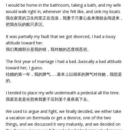
I would be home in the bathroom, taking a bath, and my wife
would walk right in, whenever she felt like, and sink my boats.
我在家里的卫生间里正在洗澡，我妻子只要心血来潮就会闯进来，
把我在玩的船只弄沉。
It was partially my fault that we got divorced, I had a lousy
attitude toward her.
我们离婚部分是我的错，我对她的态度很恶劣。
The first year of marriage I had a bad...basically a bad attitude
toward her, I guess.
结婚的第一年，我的脾气……基本上以很坏的脾气对待她，我想是
的。
I tended to place my wife underneath a pedestal all the time.
我甚至老是在想将我妻子压到某个基座底下去。
We used to argue and fight, we finally decided, we either take
a vacation on Bermuda or get a divorce, one of the two
things, and we discussed it very maturely, and we decided on