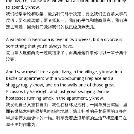
the divorce, 'cause we felt we had a limited amount of money
to spend, y'know.
我们经常争论和吵架，最后我们终于决定，要么我们去百慕大群岛
度假，要么就离婚，两者择其一。我们心平气和地商量完，我们决
定去离婚，因为我们觉得我们的钱已经所剩无几。
A vacation in Bermuda is over in two weeks, but a divorce is
something that you'd always have.
去百慕大度假两周一过就结束了，而离婚这件事你可以一辈子离个
没完。
And I saw myself free again, living in the Village, y'know, in a
bachelor apartment with a woodburning fireplace and a
shaggy rug, y'know, and on the walls one of those great
Picassos by VanGogh, and just great swinging...Airline
hostesses running amok in the apartment, y'know.
我发现自己又重获自由，我住在格林尼治村，一间单身公寓里，里
面有燃烧木料的壁炉和粗糙的地毯，墙上挂着的是梵高画的众多的
毕加索伟大画像中的一幅。我享受着放浪形骸的生活??和空姐们在
屋子里胡作非为。