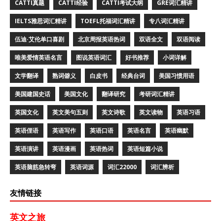
CATTI真题
CATTI经验
CATTI考试大纲
GRE词汇精讲
IELTS雅思词汇精讲
TOEFL托福词汇精讲
专八词汇精讲
伍迪·艾伦单口喜剧
北京周报英语热词
双语全文
双语阅读
唯美爱情英语名言
图说英语词汇
好书推荐
小词详解
文学翻译
熟词僻义
白皮书
经典台词
美国习惯用语
美国建国史话
美国文化
翻译研究
考研词汇精讲
英国文化
英文美句五则
英文诗歌
英文读物
英语习语
英语俚语
英语写作
英语口语
英语名言
英语幽默
英语演讲
英语漫画
英语热词
英语短篇小说
英语脑筋急转弯
英语词源
词汇22000
词汇辨析
友情链接
英文之旅