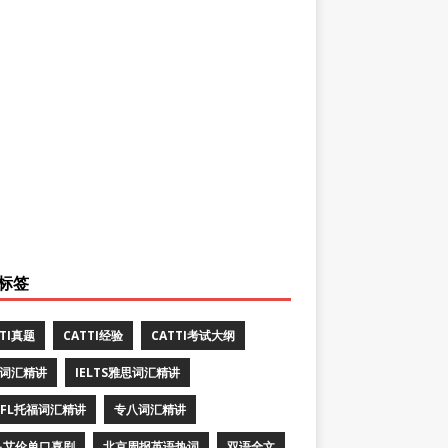
标签
TTI真题
CATTI经验
CATTI考试大纲
E词汇精讲
IELTS雅思词汇精讲
EFL托福词汇精讲
专八词汇精讲
·艾伦单口喜剧
北京周报英语热词
双语全文