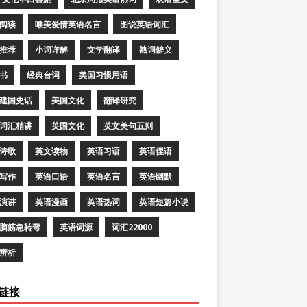
阅读
唯美爱情英语名言
图说英语词汇
推荐
小词详解
文学翻译
熟词僻义
书
经典台词
美国习惯用语
建国史话
美国文化
翻译研究
词汇精讲
英国文化
英文美句五则
诗歌
英文读物
英语习语
英语俚语
写作
英语口语
英语名言
英语幽默
演讲
英语漫画
英语热词
英语短篇小说
脑筋急转弯
英语词源
词汇22000
辨析
链接