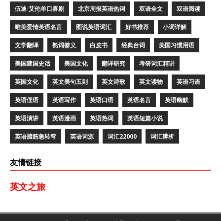
伍迪·艾伦单口喜剧
北京周报英语热词
双语全文
双语阅读
唯美爱情英语名言
图说英语词汇
好书推荐
小词详解
文学翻译
熟词僻义
白皮书
经典台词
美国习惯用语
美国建国史话
美国文化
翻译研究
考研词汇精讲
英国文化
英文美句五则
英文诗歌
英文读物
英语习语
英语俚语
英语写作
英语口语
英语名言
英语幽默
英语演讲
英语漫画
英语热词
英语短篇小说
英语脑筋急转弯
英语词源
词汇22000
词汇辨析
友情链接
英文之旅