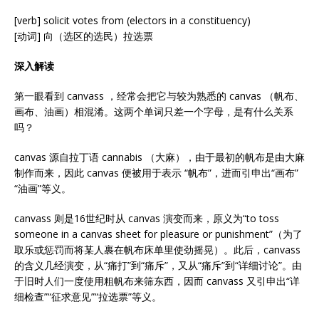
[verb] solicit votes from (electors in a constituency)
[动词] 向（选区的选民）拉选票
深入解读
第一眼看到 canvass ，经常会把它与较为熟悉的 canvas （帆布、
画布、油画）相混淆。这两个单词只差一个字母，是有什么关系
吗？
canvas 源自拉丁语 cannabis （大麻），由于最初的帆布是由大麻
制作而来，因此 canvas 便被用于表示 “帆布”，进而引申出“画布”
“油画”等义。
canvass 则是16世纪时从 canvas 演变而来，原义为“to toss
someone in a canvas sheet for pleasure or punishment”（为了
取乐或惩罚而将某人裹在帆布床单里使劲摇晃）。此后，canvass
的含义几经演变，从“痛打”到“痛斥”，又从“痛斥”到“详细讨论”。由
于旧时人们一度使用粗帆布来筛东西，因而 canvass 又引申出“详
细检查”“征求意见”“拉选票”等义。