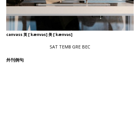
canvass 英 [ˈkænvəs] 美 [ˈkænvəs]
SAT TEM8 GRE BEC
外刊例句