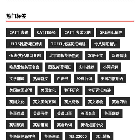
热门标签
CATTI真题
CATTI经验
CATTI考试大纲
GRE词汇精讲
IELTS雅思词汇精讲
TOEFL托福词汇精讲
专八词汇精讲
伍迪·艾伦单口喜剧
北京周报英语热词
双语全文
双语阅读
唯美爱情英语名言
图说英语词汇
好书推荐
小词详解
文学翻译
熟词僻义
白皮书
经典台词
美国习惯用语
美国建国史话
美国文化
翻译研究
考研词汇精讲
英国文化
英文美句五则
英文诗歌
英文读物
英语习语
英语俚语
英语写作
英语口语
英语名言
英语幽默
英语演讲
英语漫画
英语热词
英语短篇小说
英语脑筋急转弯
英语词源
词汇22000
词汇辨析