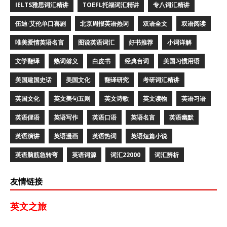
IELTS雅思词汇精讲
TOEFL托福词汇精讲
专八词汇精讲
伍迪·艾伦单口喜剧
北京周报英语热词
双语全文
双语阅读
唯美爱情英语名言
图说英语词汇
好书推荐
小词详解
文学翻译
熟词僻义
白皮书
经典台词
美国习惯用语
美国建国史话
美国文化
翻译研究
考研词汇精讲
英国文化
英文美句五则
英文诗歌
英文读物
英语习语
英语俚语
英语写作
英语口语
英语名言
英语幽默
英语演讲
英语漫画
英语热词
英语短篇小说
英语脑筋急转弯
英语词源
词汇22000
词汇辨析
友情链接
英文之旅