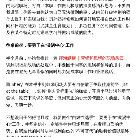
的叱咤职场、将自己本职工作做到极致的深度感悟和思考：不要自
我设限，你得去做你认为自己无法做到的事，从内部打破性别的壁
垒去提升和实现自我；另外还得修炼如何更好地安排自己的工作时
间和日程的能力（尤其是生育规划）、多项任务下的时间管理，以
及在某个特定时期迅速学习并做出成绩的能力。
往桌前坐，要勇于在“漩涡中心”工作
半个月前，小站曾推过一篇
译海纵横 | 背锅和甩锅的职场风云
，
讲到职场如战场的处境中，不要囿于同事的甩锅和领导的甩手，而
是要在避免无辜背锅的同时尽力完成本职工作用业绩说话。
而 Sheryl 在本书中则鼓励职场人要有自信敢于争取往桌前坐（sit
at the table），卸掉“别人异样眼光”的枷锁，开启小马过河的勇于
尝试，改变下意识的墨迹，做到真正的心无旁骛般的向前坐、向前
做、向前一步。
不想混日子的得过且过，就要做个“自燃性选手”，要勇于在“漩涡中
心”工作，并坚定信心一定能掌控住职场局面，在发挥自己的优
势、自我迭代的同时尽早找到自己的“不可替代”的独特价值以最终