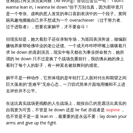
亚裔脱口秀女演员黄阿丽（Ali Wong）曾说过这么一句：“I don't
wanna lean in, I wanna lie down.”但千万别当真，因为那毕竟只
是一个夸张、虚构的惹人发笑的单口喜剧表演中的一个段子。黄阿
丽风趣地揶揄自己并不想成为一个 overachiever （过于努力者、
过于进取者），想要在家躺平，才不要奋斗！
但现实却是，她大着肚子还在录制专场，为巡回表演奔波，做编剧
赚钱养家帮哈佛毕业的老公还债。一个成天咋咋呼呼嘴上嚷嚷着只
求 lie down 的喜剧演员，现实中每天都在为事业拼命努力，她所
谓的 lie down 只不过是换了个战场负重前行，我彷佛从她的身上
看到了每个人的影子，有一种莫名被鼓舞到的感觉。
躺平不是一种动作，它所体现的是年轻打工人面对付出和期望之间
巨大落差的“意难平”无奈心态，一刀切式简单片面地用懒和不上进
去评价并不公平。
在这比真实战场更残酷的人生战场上，能按自己的意愿活出真实的
自我更为可贵，不管是 lie down 还是 lie flat 亦或者是
supine
，
也不管是不是一直 lean in ，最重要的是永远不要：lay down your
arms and give up the fight.