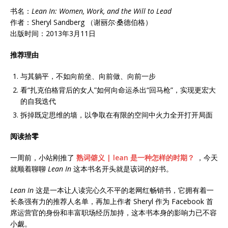
书名：
Lean
In: Women, Work, and the Will to Lead
作者：Sheryl Sandberg （谢丽尔·桑德伯格）
出版时间：2013年3月11日
推荐理由
与其躺平，不如向前坐、向前做、向前一步
看“扎克伯格背后的女人”如何向命运杀出“回马枪”，实现更宏大
的自我迭代
拆掉既定思维的墙，以争取在有限的空间中火力全开打开局面
阅读拾零
一周前，小站刚推了
熟词僻义 | lean 是一种怎样的时期？
，今天
就顺着聊聊
Lean
In
这本书名开头就是该词的好书。
Lean
In
这是一本让人读完心久不平的老网红畅销书，它拥有着一
长条强有力的推荐人名单，再加上作者 Sheryl 作为 Facebook 首
席运营官的身份和丰富职场经历加持，这本书本身的影响力已不容
小觑。