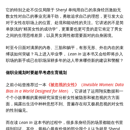
它的特别之处不仅仅局限于 Sheryl 单纯用自己的亲身经历激励无
数女性对自己的事业充满干劲，勇敢追求自己的理想，更引发大众
对于女性在职场上的位置、处境和能动性的关注。它讲述的不是简
单肤浅的“精英女性的成功学”，更重要也更可贵的是它肯定了男女
之间的生理思维差异，以及男女两性都需要面对的自身困境。
时至今日面对满屏的内卷、三胎和躺平，有形无形、外在内在的束
缚该如何突破？马上进入毕业季，
Lean In
这本书又会给即将步入
职场的新手或已在职场深耕多年的达人带来哪些新的建议和警醒？
做职业规划时要趁早考虑生育规划
之前小站曾推荐过一本
《被忽视的女性》（
Invisible Women: Data
Bias in a World Designed for Men
）
，它讲述了运用翔实数据和一
个个小故事般的案例研究深度分析女性被隐形和被忽视的方方面
面，揭露出生活中种种意想不到、普遍存在却又极易忽视的对女性
的性别偏见。
而在读
Lean In
这本书的过程中，很多亲身经历的场景都能在书里
得到印证。其中，最核心最有价值的部分我个人认为就是 Sheryl