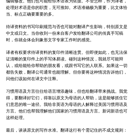
编辑修改。他们也可能给你术语表为依据。不管怎样，作为译者，
处理好术语是你的职责，无可推卸。术语准确极为重要，比文体恰
当、标点正确要重要的多。
待译资料的书写印刷规范与否也可能对翻译产生影响，特别原文是
中文或日文。当你收到一份来自客户发给翻译公司的传真手写稿
时，你就会体会到象形文字专家工作时的感觉。
译者有权要求待译资料的复印件清晰连贯。但即便如此，也无法保
证清晰的复印件上的手写体易读。碰到这种情况，我就尽可能辩
认，或给能给你帮助的朋友看，或跟书写它的人联系。如果这一切
都告失败，翻译公司通常也能理解。但你要将这种情况告诉他们，
问他们该如何在译文中注释。
习惯用语及方言往往给语言增添趣味，但也给翻译带来挑战。我觉
得，要翻译好它们，得靠以原文为母语的人帮助，这是能够抓住它
们意思的唯一途径。我给非英语为母语的人解释过美国习惯用语及
方言。他们也帮我理解他们国家的习惯用语及方言。新词新语也可
这样处理。
最后，谈谈原文的写作水准。翻译这行有个需记住的不成文规则：