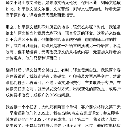
译文不能比原文出色。如果原文语无伦次、逻辑不通，则译文也该
如此。如果原文温文尔雅、文采菲然，则译文也该如此。译者无需
高于原作者，译者也无需因此而受指责。
那么，如果原文糟到不知所云的地步，该怎么办呢？对此，我通常
给出与原文相当的意思含糊不清、语言贫乏的译文。这看起来好像
即不合理又不负责。但想想付给译者的报酬，想想翻译工作的性
质，或许可以理解。翻译只是将一种语言转换成另一种语言，不是
改写，也不是编辑，无需改变原文的风格或内容，无需加入译者的
才智观点。他们只是翻译而已！
翻译好后，译文就需交付出去。有时，译文需亲自送。我跟两个客
户住得很近，我就走过去，将磁盘、打印稿及发票亲手交付，然后
跟他们聊会儿再返回。不过，译文如何交付，主要取决于客户。在
你接受任务之前，就应谈妥交付方式。出现变化的情况是，或客户
或你要求改变，或客户的BBS出问题。
我曾接一个小任务，大约只有两百个单词，客户要求将译文第二天
一早发送到他们的BBS上。我在当晚8点左右完成译文，并立即将
其发送到他们的BBS，但没有成功。到了第二早，我又试了几次，
仍失败了。于是我就打电话过去，但没人接。不过，他们有电话应