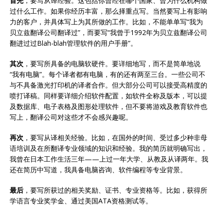
首先
，要写从译经验。这包括你曾经在哪个国家、曾为什么机构做
过什么工作。如果你经历丰富，那么择重点写。当然要写上有影响
力的客户，并具体写上为其所做的工作。比如，不能单单写“我为
贝立兹翻译公司翻译过”，而要写“我曾于1992年为贝立兹翻译公司
翻进过过Blah-blah管理软件的用户手册”。
其次
，要写所具备的电脑软硬件。要详细地写，而不是简单地说
“我有电脑”。每个译者都有电脑，有的还有两至三台。一些公司不
与不具备激光打印机的译者合作。但大部分公司可以接受高精度的
喷打译稿。同样要详细介绍软件配置，如软件全称及版本，可以提
及数据库、电子表格及图形处理软件，但不要将游戏及教育软件也
写上，翻译公司对这些才不会感兴趣呢。
再次
，要写从译相关经验。比如，在国外的时间、受过多少种非母
语培训及在所翻译专业领域的知识和经验。我的简历就明确写出，
我曾在日本工作生活三年——上过一年大学、从教及从译两年。我
还在简历中写道，我具备电脑咨询、软件编程等专业背景。
最后
，要写所获过的相关奖励、证书、专业资格等。比如，获得所
学语言专业奖学金、通过美国ATA资格测试等。