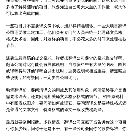
项目都会有些弹性，自己可以先估量下要花的时间。这就要尽可能
多地了解将翻译的项目。只要知道自己每天大至的工作量，就大体
可以算出完成时间。
一些项目并不需要译文像书或手册那样精雕细琢。一些大项目翻译
公司还要做二次加工。他们会有专门的人员来统一处理译文风格、
格式及术语。因此，对这样的项目，不必花太多的时间来处理枝枝
节节。
还要注意译稿的提交格式。译者按翻译公司要求的格式提交译稿。
翻译公司对此可能会有具体说明。当原资料中有大量的图表、图片
或译稿将与其他译稿合并出版时，这类说明就相当重要。请遵照这
些说明，如有疑问，一定要向公司询问。
动笔翻译前，要问清译文的用处及其使用对象，问清最终客户是否
需要术语表，还要问清相关译文风格及格式的细节。 如果原资料
中有图表或图片，要问清如何处理它。要问清译文是要特殊格式还
是普通的文本文件。特殊格式的译文一般收费稍高些。
最后就要谈到报酬。多数情况，翻译公司直截了当告诉你这个项目
付你多少钱，问你干还是不干。有一些公司会问你的收费标准。你