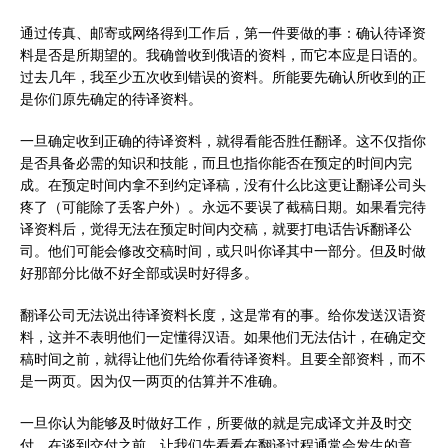
通过传真、邮寄或网络得到工作后，第一件要做的事：确认待译资
料是否是所期望的。我确曾收到俄语的资料，而它本应是日语的。
过去几年，我至少五次收到错误的资料。所能要先确认所收到的正
是你们原先确定的待译资料。
一旦确定收到正确的待译资料，就得看能否胜任翻译。这不仅指你
是否具备必需的知识和技能，而且也指你能否在预定的时间内完
成。在预定时间内拿不到约定译稿，没有什么比这更让翻译公司头
疼了（可能除了丢客户外）。永远不要误了截稿日期。如果看完待
译资料后，觉得无法在预定时间内交稿，就要打电话告诉翻译公
司。他们可能会修改交稿时间，或只叫你译其中一部分。但及时做
好那部分比做不好全部或误时好得多。
翻译公司无法说出待译资料长度，这是常有的事。给你发送汉语资
料，这并不表明他们一定懂得汉语。如果他们无法估计，在确定交
稿时间之前，就得让他们先给你看待译资料。且要全部资料，而不
是一两页。因为仅一两页的估算并不准确。
一旦你认为能够及时做好工作，所要做的就是完成译文并及时交
付。在谈到交付之前，让我们先看看在翻译过程通常会发生的意