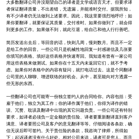
大多数翻译公司并没期望自己的译者是文学或语言天才。但要求译
者保证翻译质量，不出差错，无遗漏，并能准时交付。据我所知，
有不少译者仍无法做到上述要求。因此，我这里要强烈地呼吁：如
果你要翻译，就要保证其质量，交付准时。如果你做到了，就会得
到更多的工作。如果做不到，就此引退，给自己和他人行行善吧。
简历发送出去后，等回音的话，快则几周，慢则数月。而且不一定
是给工作的回音。一些公司只是机械性地回复一封感谢信及几张要
你填写的表格。填好这些表格并快速寄回。我知道有曾有一家公司
用这些表格来做测试。如果你在十五天内未返回它们，就不予考
虑。如果你对表格中的内容有疑问，就打电话过去。这是个同翻译
公司里的人聊聊、增进联络的好机会。从中，甚至能向对方透露一
些无形的东西。
一些翻译公司也可能寄一份独立签约人的合同给你。内容包括：受
雇于他们，独立为其工作；你的译作属于他们，你得为译作的错
误、冗赘、耽误及翻译中出现的其它问题负责。一些公司还有特别
要求，如译者必须负一定金额的责任险、译者要重新翻译直到客户
满意、译者要照公司及客户的意见翻译等等。仔细阅读各条款，确
信无误后即可签约。关于责任险的条款，我咨询了律师，所得如
下：起诉译者没有什么好处。相对公司来说，译者可是穷人。而且