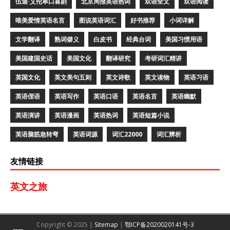
伍迪·艾伦单口喜剧
北京周报英语热词
双语全文
双语阅读
唯美爱情英语名言
图说英语词汇
好书推荐
小词详解
文学翻译
熟词僻义
白皮书
经典台词
美国习惯用语
美国建国史话
美国文化
翻译研究
考研词汇精讲
英国文化
英文美句五则
英文诗歌
英文读物
英语习语
英语俚语
英语写作
英语口语
英语名言
英语幽默
英语演讲
英语漫画
英语热词
英语短篇小说
英语脑筋急转弯
英语词源
词汇22000
词汇辨析
友情链接
英文之旅
Copyright © 2025 |
Sitemap
|
鄂ICP备2020020141号-3