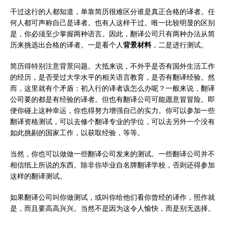
干过这行的人都知道，单靠简历很难区分谁是真正合格的译者。任
何人都可声称自己是译者。也有人这样干过。唯一比较明显的区别
是，你必须至少掌握两种语言。因此，翻译公司只有两种办法从简
历来挑选出合格的译者。一是看个人
背景材料
，二是进行测试。
简历得特别注意背景问题。大抵来说，不外乎是否有国外生活工作
的经历，是否受过大学水平的相关语言教育，是否有翻译经验。然
而，这里就有个矛盾：初入行的译者该怎么办呢？一般来说，翻译
公司要的都是有经验的译者。但也有翻译公司可能愿意冒冒险。即
便你碰上这种幸运，你也得努力增强自己的实力。你可以参加一些
翻译资格测试，可以去修个翻译专业的学位，可以去另外一个没有
如此挑剔的国家工作，以获取经验，等等。
当然，你也可以做做一些翻译公司发来的测试。一些翻译公司并不
相信纸上所说的东西。除非你毕业自名牌翻译学校，否则还得参加
这样的翻译测试。
如果翻译公司叫你做测试，或叫你给他们看你曾经的译作，照作就
是，而且要高高兴兴。当然不是因为这令人愉快，而是别无选择。