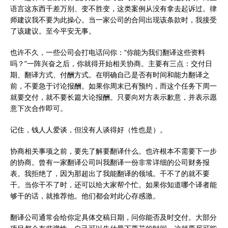
语言这东西千差万别、变不胜变，这类案例从没有拿去起诉过。律
师建议我不要为此操心。当一家公司的合同出现该条款时，我接受
了该建议。至今平安无事。
也许不久，一些公司会打电话问你：“你能为我们翻译这些资料
吗？”一阵兴奋之后，你就得开始相关协商。主要有三点：交付日
期、翻译方式、付酬方式。在明确自己是否有时间和能力翻译之
前，不要急于讨论报酬。如果你周末已有预约，而这个任务下周一
就要交付，就不要长篇大论报酬。只要向对方表示歉意，并表示愿
意下次合作即可。
记住，钱人人爱谈，但没有人谈得好（性也是）。
协商相关事项之前，要先了解要翻译什么。也许根本不需要下一步
的协商。曾有一家翻译公司叫我翻译一份非常详细的公司财务报
表。我拒绝了，因为那超出了我能翻译的领域。干不了的就不要
干。当你干不了时，还可以给大家帮个忙。如果你知道哪个译者能
够干的话，就推荐他。他们都会对此心存感激。
翻译公司通常会给你定具体交稿日期，问你能否及时交付。大部分