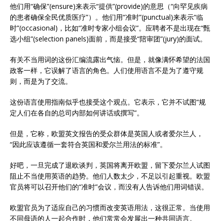
他们用“确保”(ensure)来表示“提供”(provide)的意思（“向罕见疾病
的患者确保全民优质医疗”）。他们用“准时”(punctual)来表示“临
时”(occasional)，比如“准时专家小组会议”。应聘者不是出现在“甄
选小组”(selection panels)面前，而是接受“陪审团”(jury)的面试。
有关不当用词的这份汇编流露出气恼。但是，就像满怀希望的法国
政客一样，它误解了语言的角色。人们使用语言不是为了遵守规
则，而是为了交流。
这份语言使用指南似乎也接受这个观点。它表示，它并不试图“规
定人们在各自的总司内部如何讲话或撰写”。
但是，它称，欧盟英文报告的受众群体是英国人或者爱尔兰人，
“因此应该遵循一套符合英国和爱尔兰用法的标准”。
好吧，一旦完成了退欧谈判，英国将离开欧盟，留下爱尔兰人试图
阻止不当使用英语的趋势。他们人数太少，不足以引起重视。欧盟
官员将可以召开他们的“准时”会议，而没有人告诉他们用词错误。
欧盟官员为了适应自己的习惯而改变英语用法，这很正常。当使用
不同母语的人一起合作时，他们常常会发展出一种共同语言。