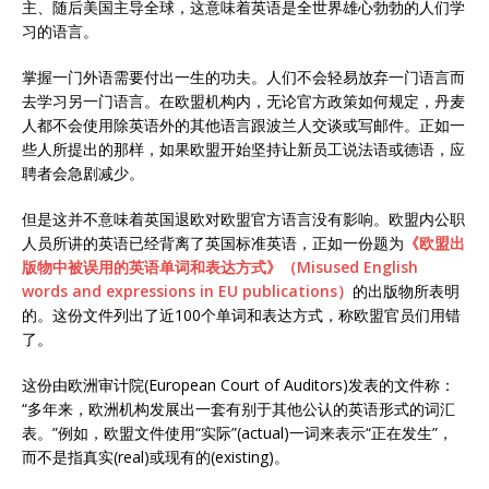
主、随后美国主导全球，这意味着英语是全世界雄心勃勃的人们学
习的语言。
掌握一门外语需要付出一生的功夫。人们不会轻易放弃一门语言而
去学习另一门语言。在欧盟机构内，无论官方政策如何规定，丹麦
人都不会使用除英语外的其他语言跟波兰人交谈或写邮件。正如一
些人所提出的那样，如果欧盟开始坚持让新员工说法语或德语，应
聘者会急剧减少。
但是这并不意味着英国退欧对欧盟官方语言没有影响。欧盟内公职
人员所讲的英语已经背离了英国标准英语，正如一份题为
《欧盟出
版物中被误用的英语单词和表达方式》（Misused English
words and expressions in EU publications）
的出版物所表明
的。这份文件列出了近100个单词和表达方式，称欧盟官员们用错
了。
这份由欧洲审计院(European Court of Auditors)发表的文件称：
“多年来，欧洲机构发展出一套有别于其他公认的英语形式的词汇
表。”例如，欧盟文件使用“实际”(actual)一词来表示“正在发生”，
而不是指真实(real)或现有的(existing)。