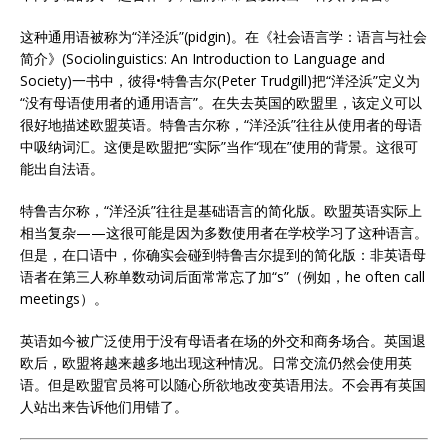
这种通用语被称为“洋泾浜”(pidgin)。在《社会语言学：语言与社会
简介》(Sociolinguistics: An Introduction to Language and
Society)一书中，彼得•特鲁吉尔(Peter Trudgill)把“洋泾浜”定义为
“没有母语使用者的通用语言”。在失去英国的欧盟里，该定义可以
很好地描述欧盟英语。特鲁吉尔称，“洋泾浜”往往从使用者的母语
中吸纳词汇。这便是欧盟把“实际”当作“现在”使用的背景。这很可
能出自法语。
特鲁吉尔称，“洋泾浜”往往是基础语言的简化版。欧盟英语实际上
相当复杂——这很可能是因为多数使用者在学校学习了这种语言。
但是，在口语中，你确实会碰到特鲁吉尔提到的简化版：非英语母
语者在第三人称单数动词后面常常忘了加“s”（例如，he often call
meetings）。
英语如今被广泛使用于没有母语者在场的外交和商务场合。英国退
欧后，欧盟将越来越多地出现这种情况。日常交流仍然会使用英
语。但是欧盟官员将可以随心所欲地改变英语用法。不会再有英国
人站出来告诉他们用错了。