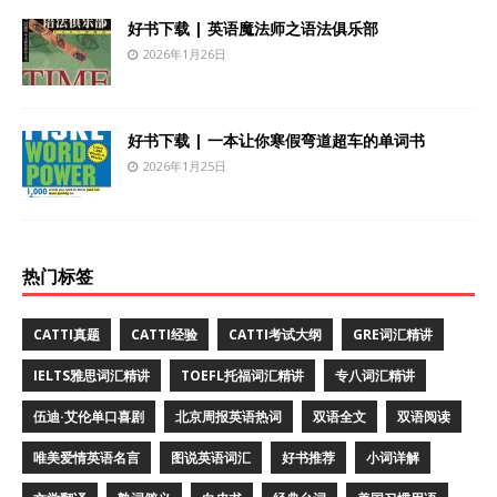
好书下载 | 英语魔法师之语法俱乐部
2026年1月26日
好书下载 | 一本让你寒假弯道超车的单词书
2026年1月25日
热门标签
CATTI真题
CATTI经验
CATTI考试大纲
GRE词汇精讲
IELTS雅思词汇精讲
TOEFL托福词汇精讲
专八词汇精讲
伍迪·艾伦单口喜剧
北京周报英语热词
双语全文
双语阅读
唯美爱情英语名言
图说英语词汇
好书推荐
小词详解