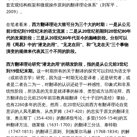
套宏观结构框架和微观操作原则的翻译理论体系”（刘军平，
2009）。
在笔者看来，
西方翻译理论大致可分为三个大的时期：一是从公元
前3世纪到19世纪末的语文流派；二是从20世纪初期到20世纪80年
代的发展阶段；三是从20世纪80年代至今的巅峰阶段。分别可以
用《周易》中的“潜龙勿用”、“见龙在田”、和“飞龙在天”三个事物
演变的规律来代表其三个不同的阶段。
西方翻译理论研究“潜龙勿用”的萌发阶段，指的是从公元前3世纪
到19世纪末期。
这一时期所有的关于翻译的探究可以归结为语文学
（或前语言学）研究，因为这一时期无论是译者，还是研究者，或
者是二者合二为一，对翻译的认识还处于一种感性、印象式和非系
统性阶段，所涉及的无非是就译事的标准、类型或方法而论辩。西
方翻译自公元前250年前宗教典籍翻译《七十子旧约圣经》肇始，
也有2260多年的历史。然而，在20世纪以前西方有翻译理论自觉
意识的人凤毛麟角。从杰罗姆（347-420）的忠实于原文的翻译主
张、奥古斯丁（354-430）的翻译指号论、多雷(1509-1546)的五
种翻译方法、德莱顿（1631-1700）的翻译三分法、泰特勒
（1747-1813）的翻译三原则、到施莱尔马赫（1768-1834）的解