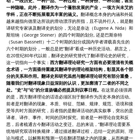
动，一段历史、一种产品、一种过程，一种身份、一种功能，甚至
一种隐喻。此外，翻译作为一个蓬勃发展的产业，一项方兴未艾的
学科，正在不断拓展着其丰富的涵义。
翻译概念本身的内涵和外延
越来越指向德里达所说的滑动漂浮的所指，且不说外行人，就是翻
译研究专家谈及翻译史的划分，无论是奈达（Eugene A. Nida）和
斯坦纳（George Steiner）的四个时期的划分, 还是巴斯奈特
（Susan Bassnett）十二个时期的划分或国内学者谭载喜先生的
六个时期的划分，一般总是把“翻译”看成一种历史活动。易言之，
在20世纪80年代以前，翻译史的研究替代了翻译理论史的研究，
这一切指向一个事实：
西方翻译理论研究一方面有必要澄清有关概
念术语，一方面亟待重建其翻译学的理论框架结构，彰显其各个部
分的关系和作用。翻译史和研究虽然与翻译理论研究有部分重叠，
随着我们对翻译现象日益深刻的认识，更加廓清了二者的不同之
处。“史”与“论”的分道扬镳必然提及到议事日程。
在这里必须强调
的是，西方翻译理论的话语必须区别于翻译作为历史本身的活动。
前者是对翻译的现象、本质、特征、范畴、规律、规范、语境和接
受等共时方面的研究，后者指的是翻译活动的真实叙事，突出的是
译者、译作、事件、时间的历时探究。前者是一种理论自觉和反
思，后者梳通古今翻译活动之变迁。总的来说，“翻译理论需要系
统地研究双语转换规律，通过描述翻译过程，总结一定的原则、理
论与模式，以解释和预测一切在翻译范畴之内的现象，从而构建一