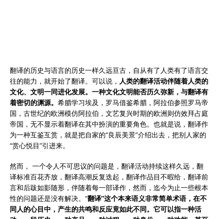
翻译的历史与语言的历史一样久远亘古，自从有了人类有了语言交
往的能力，就开始了翻译。可以说，
人类的翻译活动伴随着人类的
文化、文明一同进化发展。一种文化文明能否历久弥新，与翻译有
着密切的渊源。
希腊学习埃及，罗马借鉴希腊，阿拉伯参照罗马帝
国，古世纪的欧洲模仿阿拉伯，文艺复兴时期的欧洲则仿效拜占庭
帝国，无不显示着翻译在其中扮演的重要角色。也就是说，翻译作
为一种互鉴互赏，就是把自家的“良辰美景”介绍出去，把别人家的
“赏心悦目”引进来。
然而， 一个令人不可思议的问题是，翻译活动持续这样久远，翻
译标准百花齐放，翻译高潮反复迭起，翻译作品目不暇给，翻译前
言和后跋如影随形，伴随着每一部译作，然而，迄今为止一些根本
性的问题还是没有解决。“
翻译”这个本来语义非常简单术语，在不
同人的心目中，产生的共鸣和反应竟如此不同。它可以指一种活