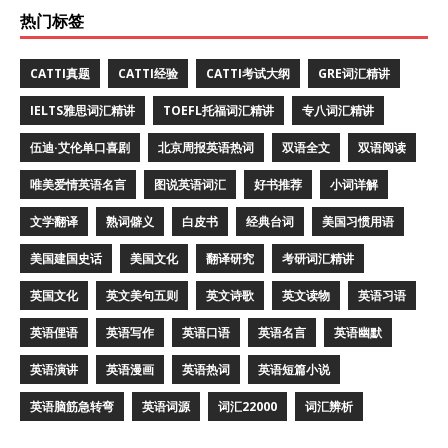
热门标签
CATTI真题
CATTI经验
CATTI考试大纲
GRE词汇精讲
IELTS雅思词汇精讲
TOEFL托福词汇精讲
专八词汇精讲
伍迪·艾伦单口喜剧
北京周报英语热词
双语全文
双语阅读
唯美爱情英语名言
图说英语词汇
好书推荐
小词详解
文学翻译
熟词僻义
白皮书
经典台词
美国习惯用语
美国建国史话
美国文化
翻译研究
考研词汇精讲
英国文化
英文美句五则
英文诗歌
英文读物
英语习语
英语俚语
英语写作
英语口语
英语名言
英语幽默
英语演讲
英语漫画
英语热词
英语短篇小说
英语脑筋急转弯
英语词源
词汇22000
词汇辨析