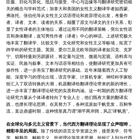
臣服、归化与异化、抵抗与接受、中心与边缘等与翻译研究密切相
关的概念与学科范式；加拿大和美国的女性主义翻译学者如西蒙、
弗洛托、张伯伦等从女性主义话语理论和差异理论出发，考量作
者、译者、文本、读者的关系，颠覆了原文与译文的主仆关系，彰
显了女性译者的主体地位，通过运用不同的翻译策略，突出女性语
言和身体翻译，改写男性作者（译者）中心的神话。上述研究极大
地丰富了翻译学、比较文学、文化研究和女性主义等畛域，拓宽了
跨学科的研究主题。英国、爱尔兰及北欧等国的译者如贝克、克罗
宁、切斯特曼则另辟蹊径，将定量与定性、微观与宏观、语料库与
实证、民族与叙事、文本与话语等相结合，使翻译研究更加具有可
操作性，进一步夯实了翻译研究的基础。近年来随着西方人工智
能、深度学习的理论出现，语言学家、计算机专家、神经科学家纷
纷汇入了双语转换的大潮，机器翻译给翻译理论带来的新的增长，
进一步丰富了翻译理论研究的实质和内涵。这一时期的西方翻译理
论研究力量从个体译者转向了专业人士，他们既有大量的翻译实
践，也擅长理论思辨。在其努力下，各种流派如千帆竞发，百舸争
流，直达鼎盛时期，这种情形真乃谓“潮平两岸阔，风正‘译’帆悬”。
在全球化与多元主义背景下，当代西方翻译理论呈现了众声喧哗，
精彩丰呈的局面。
除了传统的语言文学资源之外，接受美学、符号
学、解释学、解构主义、批评理论等学术思潮，纷纷汇入到当代西