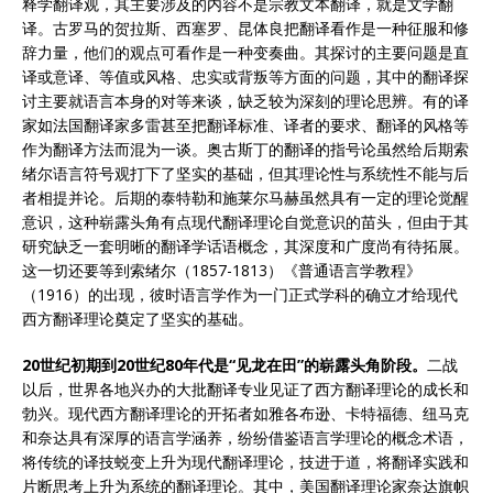
释学翻译观，其主要涉及的内容不是宗教文本翻译，就是文学翻
译。古罗马的贺拉斯、西塞罗、昆体良把翻译看作是一种征服和修
辞力量，他们的观点可看作是一种变奏曲。其探讨的主要问题是直
译或意译、等值或风格、忠实或背叛等方面的问题，其中的翻译探
讨主要就语言本身的对等来谈，缺乏较为深刻的理论思辨。有的译
家如法国翻译家多雷甚至把翻译标准、译者的要求、翻译的风格等
作为翻译方法而混为一谈。奥古斯丁的翻译的指号论虽然给后期索
绪尔语言符号观打下了坚实的基础，但其理论性与系统性不能与后
者相提并论。后期的泰特勒和施莱尔马赫虽然具有一定的理论觉醒
意识，这种崭露头角有点现代翻译理论自觉意识的苗头，但由于其
研究缺乏一套明晰的翻译学话语概念，其深度和广度尚有待拓展。
这一切还要等到索绪尔（1857-1813）《普通语言学教程》
（1916）的出现，彼时语言学作为一门正式学科的确立才给现代
西方翻译理论奠定了坚实的基础。
20世纪初期到20世纪80年代是“见龙在田”的崭露头角阶段。
二战
以后，世界各地兴办的大批翻译专业见证了西方翻译理论的成长和
勃兴。现代西方翻译理论的开拓者如雅各布逊、卡特福德、纽马克
和奈达具有深厚的语言学涵养，纷纷借鉴语言学理论的概念术语，
将传统的译技蜕变上升为现代翻译理论，技进于道，将翻译实践和
片断思考上升为系统的翻译理论。其中，美国翻译理论家奈达旗帜