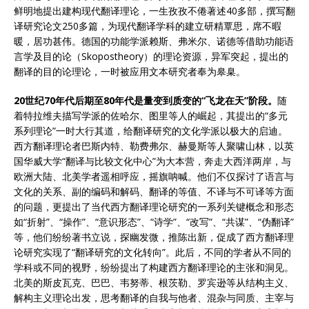
鲜明地提出建构现代翻译理论，一生孜孜不倦著述40多部，撰写翻
译研究论文250多篇，为现代翻译学科的建立研精覃思，席不暇
暖，居功甚伟。德国的功能学派赖斯、弗米尔、诺德等借助功能语
言学及目的论（Skopostheory）的理论资源，异军突起，提出的
翻译的目的论理论，一时被应用文本研究者奉为皋臬。
20世纪70年代后期至80年代是量变到质变的“飞龙在天”阶段。
随
着特拉维夫描写学派的佐哈尔、图里等人的崛起，其提出的“多元
系列理论”一时大行其道，给翻译研究的文化学派以极大的启迪。
西方翻译理论者巴斯内特、勒费弗尔、赫曼斯等人聚啸山林，以英
国华威大学“翻译与比较文化中心”为大本营，奔走大西洋两岸，与
欧洲大陆、北美学者遥相呼应，摇旗呐喊。他们不仅探讨了语言与
文化的关系、副的编码和解码、翻译的等值、不译与不可译等方面
的问题，更提出了当代西方翻译理论研究的一系列关键概念和形态
如“折射”、“操作”、“意识形态”、“诗学”、“改写”、“共谋”、“伪翻译”
等，他们纷纷著书立说，探幽发微，推陈出新，促成了西方翻译理
论研究实现了“翻译研究的文化转向”。此后，不同的学者从不同的
学科或不同的视野，纷纷提出了构建西方翻译理论的主张和洞见。
北美的斯皮瓦克、巴巴、韦努蒂、根茨勒、罗宾逊等从结构主义、
解构主义理论出发，思考翻译的自我与他者、混杂与同质、主宰与