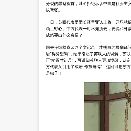
分裂的罪魁祸首，甚至拒绝承认中国是社会主
拔弩张。
一日，苏联代表团团长泽里亚诺上将一开场就
领土野心。中方代表一时不知所云，要说和外
成怒要出什么奇招？
回去仔细检查谈判全文记录，才明白纯属翻译
语“得陇望蜀”，结果引起了苏联人的误解，苏
正为“得寸进尺”，可谁知苏联人更加愤怒，认
方代表又引用了成语“作茧自缚”，这回可把苏
是虫子！