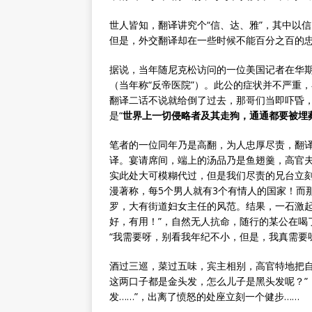
世人皆知，翻译讲究个“信、达、雅”，其中以
但是，外交翻译却在一些时候不能百分之百的
据说，当年随尼克松访问的一位美国记者在华期
（当年称“反帝医院”）。此公的症状并不严重
翻译二话不说就给倒了过去，那哥们当即吓昏
是“
世界上一切侵略者及其走狗，通通都要被埋
笔者的一位同年乃是高翻，为人忠厚尽责，翻
译。宴请席间，端上的汤品乃是鱼翅羹，高官夫
实此处大可模糊代过，但是我们尽责的兄台立刻
漫著称，每5个男人就有3个有情人的国家！而
罗，大有街道妇女主任的风范。结果，一石激起
好，有用！”，自然无人抗命，随行的某公在喝
“我需要呀，别看我年纪不小，但是，我真需要呀
酒过三巡，菜过五味，宾主相别，高官特地把自
这两口子都是金头发，怎么儿子是黑头发呢？”
发……”，出离了愤怒的处座立刻一个健步……