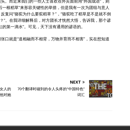
头。而近来我们的一些人士喜欢在外宾面前用“外国成语”，则
后一根稻草”来形容关键性的举措，但是我有一次为团组与意人
反复问“骆驼为什么要驼稻草？”，“骆驼吃了稻草是不是就不倒
的？”。在我详细解释后，对方团长才恍然大悟，告诉我，那个谚
缸的第一滴水”。可见，天下没有通用的谚语的。
张口就是“道相融而不相背，万物并育而不相害”，实在想知道
NEXT
的女人的
70个翻译时碰到的令人头疼的“中国特色”
他对她
词汇