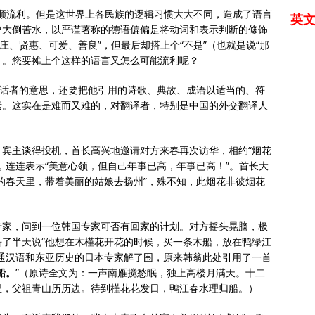
要通顺流利。但是这世界上各民族的逻辑习惯大大不同，造成了语言
英
曾大倒苦水，以严谨著称的德语偏偏是将动词和表示判断的修饰
端庄、贤惠、可爱、善良”，但最后却搭上个“不是”（也就是说“那
）。您要摊上个这样的语言又怎么可能流利呢？
说话者的意思，还要把他引用的诗歌、典故、成语以适当的、符
素。这实在是难而又难的，对翻译者，特别是中国的外交翻译人
宾主谈得投机，首长高兴地邀请对方来春再次访华，相约“烟花
，连连表示“美意心领，但自己年事已高，年事已高！”。首长大
的春天里，带着美丽的姑娘去扬州”，殊不知，此烟花非彼烟花
专家，问到一位韩国专家可否有回家的计划。对方摇头晃脑，极
了半天说“他想在木槿花开花的时候，买一条木船，放在鸭绿江
通汉语和东亚历史的日本专家解了围，原来韩翁此处引用了一首
船。
”（原诗全文为：一声南雁搅愁眠，独上高楼月满天。十二
里，父祖青山历历边。待到槿花花发日，鸭江春水理归船。）