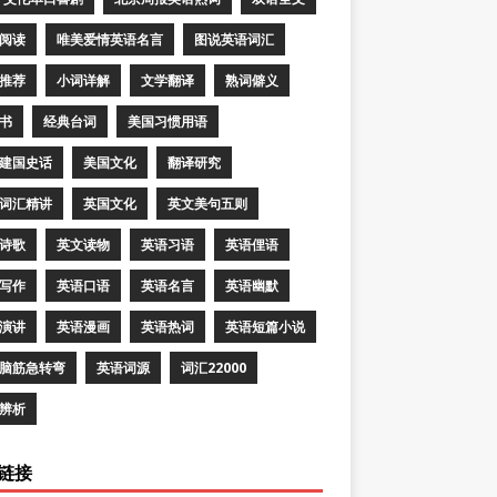
阅读
唯美爱情英语名言
图说英语词汇
推荐
小词详解
文学翻译
熟词僻义
书
经典台词
美国习惯用语
建国史话
美国文化
翻译研究
词汇精讲
英国文化
英文美句五则
诗歌
英文读物
英语习语
英语俚语
写作
英语口语
英语名言
英语幽默
演讲
英语漫画
英语热词
英语短篇小说
脑筋急转弯
英语词源
词汇22000
辨析
链接