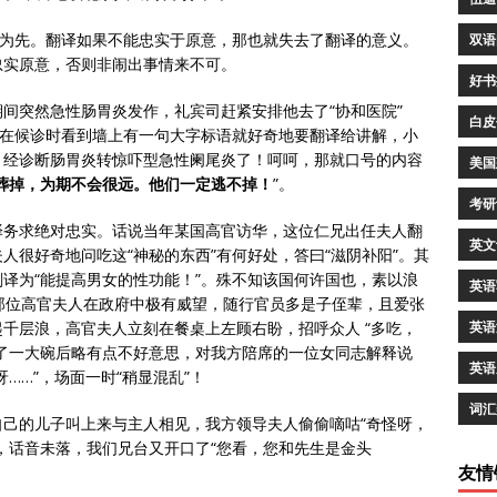
信为先。翻译如果不能忠实于原意，那也就失去了翻译的意义。
双语
忠实原意，否则非闹出事情来不可。
好书
间突然急性肠胃炎发作，礼宾司赶紧安排他去了“协和医院”
白皮
，在候诊时看到墙上有一句大字标语就好奇地要翻译给讲解，小
，经诊断肠胃炎转惊吓型急性阑尾炎了！呵呵，那就口号的内容
美国
葬掉，为期不会很远。他们一定逃不掉！
”。
考研
译务求绝对忠实。话说当年某国高官访华，这位仁兄出任夫人翻
英文
人很好奇地问吃这“神秘的东西”有何好处，答曰“滋阴补阳”。其
译为“能提高男女的性功能！”。殊不知该国何许国也，素以浪
英语
那位高官夫人在政府中极有威望，随行官员多是子侄辈，且爱张
千层浪，高官夫人立刻在餐桌上左顾右盼，招呼众人 “多吃，
英语
了一大碗后略有点不好意思，对我方陪席的一位女同志解释说
英语
……”，场面一时“稍显混乱”！
词汇
己的儿子叫上来与主人相见，我方领导夫人偷偷嘀咕“奇怪呀，
，话音未落，我们兄台又开口了“您看，您和先生是金头
友情