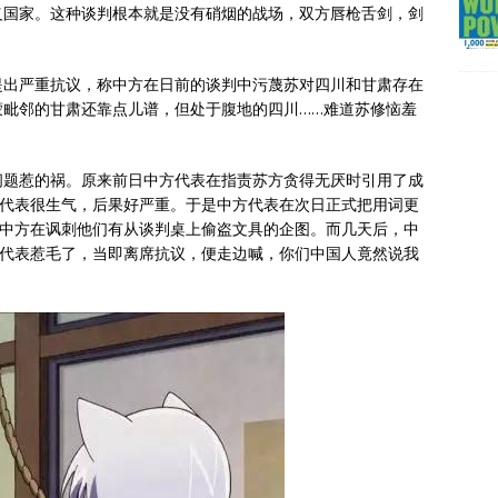
义国家。这种谈判根本就是没有硝烟的战场，双方唇枪舌剑，剑
提出严重抗议，称中方在日前的谈判中污蔑苏对四川和甘肃存在
蒙毗邻的甘肃还靠点儿谱，但处于腹地的四川……难道苏修恼羞
问题惹的祸。原来前日中方代表在指责苏方贪得无厌时引用了成
联代表很生气，后果好严重。于是中方代表在次日正式把用词更
定中方在讽刺他们有从谈判桌上偷盗文具的企图。而几天后，中
方代表惹毛了，当即离席抗议，便走边喊，你们中国人竟然说我