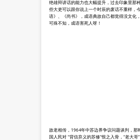
绝雄辩讲话的能力也大幅提升，过去印象里那
些大吏可以跟你说上一个时辰的废话不重样，
语》、《尚书》，成语典故自己都觉得没文化
可殊不知，成语害死人呀！
故老相传，1964年中苏边界争议问题谈判，
国人民对 “背信弃义的苏修”恨之入骨，“老大