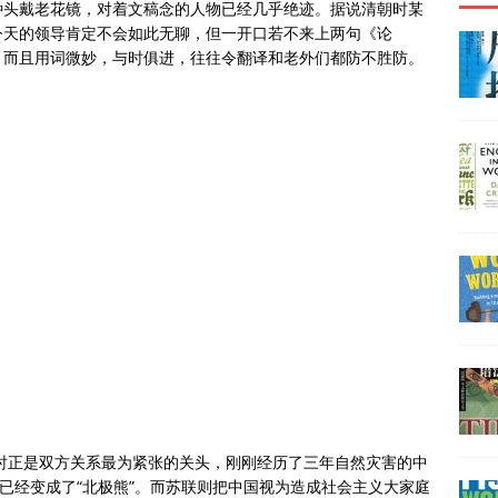
种头戴老花镜，对着文稿念的人物已经几乎绝迹。据说清朝时某
今天的领导肯定不会如此无聊，但一开口若不来上两句《论
，而且用词微妙，与时俱进，往往令翻译和老外们都防不胜防。
那时正是双方关系最为紧张的关头，刚刚经历了三年自然灾害的中
哥”已经变成了“北极熊”。而苏联则把中国视为造成社会主义大家庭