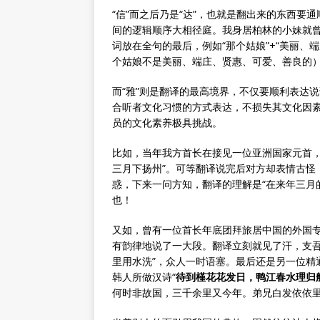
“信”而之后乃是“达”，也就是翻出来的东西
间的逻辑顺序大相径庭。我身居柏林的小妹就
词放在全句的最后，例如“那个姑娘”+“美丽、
个姑娘不是美丽、端庄、贤惠、可爱、善良的
而“雅”则是翻译的最高境界，不仅要顺利表达
合听者文化习惯的方式表达，不损失其文化因
员的文化素养极具挑战。
比如，当年我方首长在接见一位亚洲国家元首，
三月下扬州”。可等翻译说完后对方却表情古怪
惑，下来一问方知，翻译的理解是“在来年三月
也！
又如，曾有一位首长年底团拜旅居中国的外国
有韵律地说了一大段。翻译立刻就见了汗，支吾
里用水洗”，众人一时语塞。最后还是另一位精
韩人所做汉诗“
待到槿花花发日，鸭江春水理归
何时非故国，三千余里又今年。弟兄白发依依