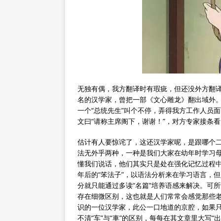
无独有偶，我方翻译时有瑕疵，但还没外方翻
名的汉学家，曾把一部《文心雕龙》翻出域外
一个“总统先生”叫个不停，弄得我方工作人员
文曰“请称主席阁下，谢谢！”，对方专家接条
估计有人要惊诧了，这还汉学家呢，是跟哪个
法无外乎两种，一种是我们大家在幼年时学习
懂我们说话，他们其实只是处在强化记忆过程中
年后的“笨法子”，以语法分析来在学习语言，
分就只能通过多读“名篇”培养语感来解决。可
存在细微区别，这也就是人们常常会感觉那些老
识的一位汉学家，此公一口地道的京腔，如果只
不清“车”与“車”的区别，每每在其文章里大写“