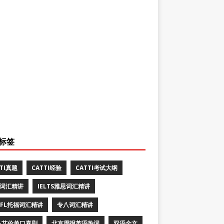
标签
TTI真题
CATTI经验
CATTI考试大纲
E词汇精讲
IELTS雅思词汇精讲
EFL托福词汇精讲
专八词汇精讲
·艾伦单口喜剧
北京周报英语热词
双语全文