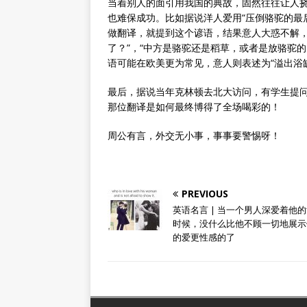
当着别人的面引用我国的典故，固然往往让人挠
也难保成功。比如据说洋人爱用“压倒骆驼的最
做翻译，就提到这个谚语，结果意人大惑不解，
了？”，“中方是骆驼还是稻草，或者是放骆驼
语可能在欧美更为常见，意人则表述为“溢出浴
最后，据说当年克林顿去北大访问，有学生提问
那位翻译是如何最终博得了全场喝彩的！
周公有言，外交无小事，事事要警惕呀！
PREVIOUS
英语名言 | 当一个男人深爱着他
时候，没什么比他不顾一切地展示
的爱更性感的了