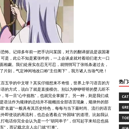
译恐怖。记得多年前一把手访问某国，对方的翻译据说是该国著
。可是，此公不知是紧张咋的，一上会谈桌就对着咱们老大一口
面面相觑。我们处座实在忍无可忍，就悄悄写了张纸条递过去，
看了片刻，气定神闲地改口称“主任阁下”，我方诸人当场气绝！
热门
二百五学的中文呀？其实仔细想来不奇怪，世界上学习语言的方
母语的方式，说白了就是直接模仿。别以为咿咿呀呀的婴儿听不
，等一旦“心中捻熟”，也就完全掌握了。另一种，则是我们成
CA
但是语法作为规律的总结并不能概括全部语言现象，规律外的部
GR
所谓“名篇”一般具有其历史特色，每每与当下最时尚、流行的语言
外即使说的再流利，也总会透着点“外国味”的道理。比如我认
TO
打电话你完全会认为是一个“胡同串子”，但写起字来却总也搞
出车”，而记载北京人出门就“打車”。
伍迪