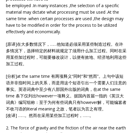
be employed .In many instances ,the selection of a specific
material may dictate what processing must be used .At the
same time .when certain processes are used ,the design may
have to be modified in order for the process to be utilized
effectively and economically.
[原译]在大多数情况下，……他知道必须采用某些制造过程。在许
多情况下，选择特定的材料就规定了须用什么加工过程。同时在采
用某些加过程时，可能要修改设计，以便有效地、经济地利用这些
加工过程。
[分析]at the same time 有两项释义“同时”和“然而”。上句中该短
语并非指时间上的关系，而是用这个短语引出一个需要人们注意的
事实。英语词典中至少有八部国外出版的词典，在at the same
time 条下仅列出however一项释义。据国内首届一指的《英汉大
词典》编写组称：至于为何有些词典只有however解，可能编篡者
不收习语的literal meaning 之故，笔者以为言之有理。
[改译] ……。然而在采用某些加工过程时，……。
2. The force of gravity and the friction of the air near the earth