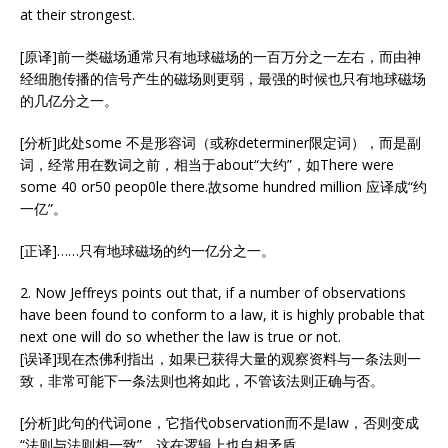
at their strongest.
[原译]前一类磁场通常只有地球磁场的一百万分之一左右，而由神
经细胞传播的信号产生的磁场则更弱，最强的时候也只有地球磁场
的几亿分之一。
[分析]此处some 不是形容词（或称determiner限定词），而是副
词，经常用在数词之前，相当于about“大约”，如There were
some 40 or50 peop0le there.故some hundred million 应译成“约
一亿”。
[正译]……只有地球磁场的约一亿分之一。
2. Now Jeffreys points out that, if a number of observations
have been found to conform to a law, it is highly probable that
next one will do so whether the law is true or not.
[误译]现在杰佛利指出，如果已获得大量的观察资料与一条法则一
致，非常可能下一条法则也将如此，不管该法则正确与否。
[分析]此句的代词one，它指代observation而不是law，否则变成
“法则与法则相一致”，这在逻辑上也自相矛盾。