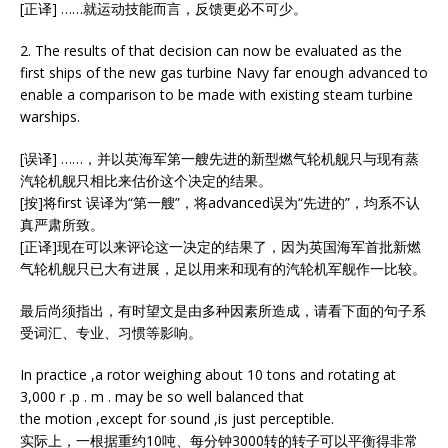
[正译] ……就运动技能而言，反馈更必不可少。
2. The results of that decision can now be evaluated as the
first ships of the new gas turbine Navy far enough advanced to
enable a comparison to be made with existing steam turbine
warships.
[误译] ……，并以英海军第一艘先进的新型燃气轮机舰只与现有蒸
汽轮机舰只相比来估价这个决定的结果。
[按]将first 误译为“第一艘”，将advanced误为“先进的”，均系不认
真严肃所致。
[正译]现在可以来评论这一决定的结果了，因为英国海军首批新燃
气轮机舰只已大有进展，足以用来和现有的汽轮机军舰作一比较。
最后尚须指出，有时望文是由多种因素所造成，请看下面的句子系
受词汇、专业、习惯等影响。
In practice ,a rotor weighing about 10 tons and rotating at
3,000 r .p . m . may be so well balanced that
the motion ,except for sound ,is just perceptible.
实际上，一根据重约10吨、每分钟3000转的转子可以平衡得非常