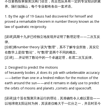
不仅要熟练掌握英汉两门语言，而且也应具有一定的专业知识的素
养。隔行如隔山，每个专业都有各自一套术语。
1. By the age of 19 Gauss had discovered for himself and
proved a remarkable theorem in number theory known as the
law of quadratic reciprocity.
[误译]高斯十九岁已经独立地发现并证明了数理定理——二次互反
律。
[分析]将number theory 误为“数理”，系不了解专业所致，其实它
在数学上是指“数论”，与“数理”是两个不同的概念。
[正译]……并证明了数论中的一个卓越定理，名谓二次互反律。
2. Designed to predict the motions
of hesavenly bodies ,it does its job with unbelievable accuracy
——better than one in a hndred million for the motion of the
earth around the sun——and it remains in daily use to predict
the orbits of moons and planets ,comets and spacecraft.
[误译]这个旨在预测天体运行的理论，其准确性令人难以置信——
以地球绕太阳运转为例，其误差仅略大于一亿分之一，并且时至今