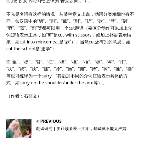
而the Blue Nile习惯上译为“青尼罗河”。）。
不光是名词有这样的情况，从某种意义上说，动词分类粗细也有不
同，如汉语中的“切”、“割”、“截”、“剁”、“斩”、“砍”、“劈”、“剖”、
“剪”、“裁”、“刻”等都可以用一个cut翻译（要区分动作可以加上介
词短语表示工具，如“剪”是cut with scissors，或加上补语表示结
果，如cut into mincemeat是“剁”）。当然cut还有别的意思，如
cut the school是“逃学”；
而“拿”、“提”、“背”、“扛”、“担”、“挑”、“抬”、“握”、“举”、“托”、
“执”、“携”、“挟”、“抓”、“拎”、“抱”、“拥”、“持”、“挎”、“挽”、“搂”
等也可统译为一个carry （其后加不同的介词短语表示具体的方
式，如carry on the shoulder/under the arm等）。
（作者：石羽文）
PREVIOUS
翻译研究 | 要让读者爱上江湖，翻译就不能太严肃