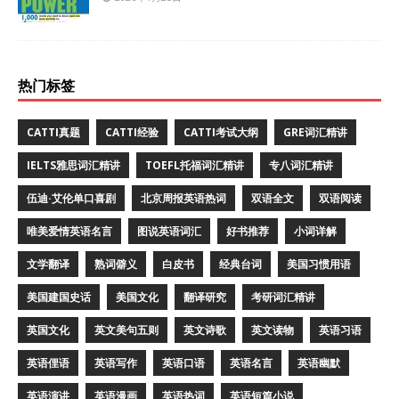
热门标签
CATTI真题
CATTI经验
CATTI考试大纲
GRE词汇精讲
IELTS雅思词汇精讲
TOEFL托福词汇精讲
专八词汇精讲
伍迪·艾伦单口喜剧
北京周报英语热词
双语全文
双语阅读
唯美爱情英语名言
图说英语词汇
好书推荐
小词详解
文学翻译
熟词僻义
白皮书
经典台词
美国习惯用语
美国建国史话
美国文化
翻译研究
考研词汇精讲
英国文化
英文美句五则
英文诗歌
英文读物
英语习语
英语俚语
英语写作
英语口语
英语名言
英语幽默
英语演讲
英语漫画
英语热词
英语短篇小说