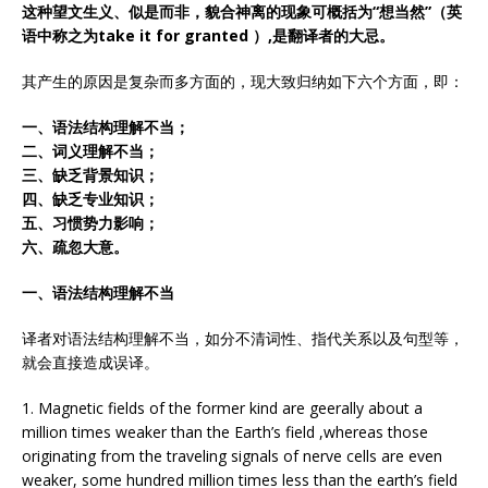
这种望文生义、似是而非，貌合神离的现象可概括为“想当然”（英
语中称之为take it for granted ）,是翻译者的大忌。
其产生的原因是复杂而多方面的，现大致归纳如下六个方面，即：
一、语法结构理解不当；
二、词义理解不当；
三、缺乏背景知识；
四、缺乏专业知识；
五、习惯势力影响；
六、疏忽大意。
一、语法结构理解不当
译者对语法结构理解不当，如分不清词性、指代关系以及句型等，
就会直接造成误译。
1. Magnetic fields of the former kind are geerally about a
million times weaker than the Earth’s field ,whereas those
originating from the traveling signals of nerve cells are even
weaker, some hundred million times less than the earth’s field