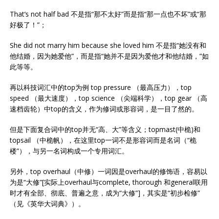
That’s not half bad 不是指“那不太好”而是指“那一点也不坏”或“那
好极了！”；
She did not marry him because she loved him 不是指“她没有和
他结婚，因为她爱他”，而是指“她并不是因为爱他才和他结婚，”如
此等等。
再以科技词汇中的top为例 top pressure （最高压力），top
speed （最大速度），top science （尖端科学），top gear （高
速档齿轮）中top的含义，作为修词或形容词，是一目了然的。
但是下面复合词中的top并无“高、大”等含义；topmast(中桅)和
topsail （中桅帆），在这里top一词不是形容词而是名词（“桅
楼”），与另一名词构成一个专用词汇。
另外，top overhaul（中修）一词因是overhaul的修饰语，容易以
为是“大修”[实际上overhaul与complete, thorough 和general联用
时才有全部、彻底、普遍之意，成为“大修”]，其实是“初步检修”
（见《英华大词典》）。