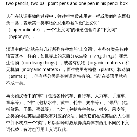
two pencils, two ball-point pens and one pen in his pencil-box.
人们在认识事物的过程中，往往把性质或用途一样或类似的东西归
为一类，表示某一类事物的总名称被叫做“上义词”
（superordinate），一个“上义词”的概念包含许多“下义词”
（hyponym）。
汉语中的“笔”就是前几行所列各种笔的“上义词”。有些分类是各种
语言基本一样的，如世界上的东西分成生物（living things）和无
生命物（non-living things），或者有机物（organic matters）和
无机物（inorganic matters），而生物里有植物（plants）和动物
（animals），但有些分类是某种语言特有的。“笔”在英语里就构
不成一类。
再比如汉语中的“车”（包括各种汽车、自行车、人力车、手推车、
童车等）、“牛”（包括水牛、黄牛、牦牛、奶牛等）、“果品”（包
括鲜果、干果、蜜饯等）、“皮”（包括各种兽皮、树皮、果皮等）
之类的词在英语里都没有对应的说法，因为它们在说英语的人心目
中并不构成一个“类”，所以翻译时必须弄清具体东西用不同的下义
词代替，有时也可用上义词取代。