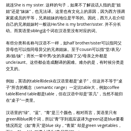
就连She is my sister. 这样的句子，如果不了解说话人指的是“姐
姐”还是“妹妹”，也无法译。这里也有文化上的原因，因为西方强调
家庭成员的平等，兄弟姐妹的地位是平等的。因此，西方人在介绍
自己的兄弟姐妹时一般说He/She is my brother/sister. 并不分长
幼。而英语里sibling这个词在汉语里没有对应的词。
有些分类和名称与汉语不一样，如half brother/sister可以指同父
异母也可以指同母异父的兄弟姐妹。至于cousin可以指“堂/表兄/
弟/姐/妹”；而长一辈中男/女的亲戚除了父/母亲之外都是
uncle/aunt。这些都会造成翻译的困难。难办的是，有时候分类是
交叉的。
例如，英语的table和desk在汉语里都是“桌子”，但这并不等于“桌
子”所含的概念（semantic range）一定比table大，例如coffee
table和end table都是table，但在汉语中却是“茶几”，当然不能归
在“桌子”一类里。
汉语里的“绿”、“蓝”、“青”是三个颜色，相对而言，英语里只有
green和blue两个词，所以“青”字到底应该译为green还是blue要看
情况而定（如“青天”是blue sky，“青菜” 却是green vegetables，