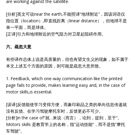
are working against the satellite.
[分析]英文可说near the earth,不能照译“地球附近”，因该词语仅
指位置（location）,即直线距离（linear distance），但地球不是
单一平面，而是球体。
[正译]引力和地球附近的空气阻力对卫星起阻碍作用。
六、疏忽大意
有些译作总体上说是高质量的，但也有望文生义的现象，如不属于
本文上述五个方面的原因，则可能是疏忽大意所致。
1. Feedback, which one-way communication like the printed
page fails to provide, makes learning easy and, in the case of
motor skills,is essential.
[误译]反馈能使学习变得方便，而象印刷品之类的单向信息传递就
没有反馈。在学习驾驶摩托车时，反馈更必不可少。
[分析]in the case of“就…来说（而言），论到，提到，至于”。
Motors skills 是教育学上的名称，指“运动技能”，而不是指“摩托
车驾驶”。