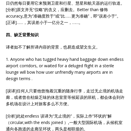
日仍然每日要用它来预测卫星和行星、慧星和航天器的运行轨道。
[分析]原文并无“仅略”的含义，应删去。Better than 修饰
accuracy,意为“准确度胜于”或“比……更为准确”，即“误差小于”。
[正译]……，其误差小于一亿分之一，……。
四、缺乏背景知识
译者如不了解所译内容的背景，也易造成望文生义。
1. Anyone who has tugged heavy hand baggage down endless
airport corridors, or waited for a deluged flight in a sterile
lounge will bow how user unfriendly many airports are in
design terms .
[误译]任何人只要他曾拖着沉重的随身行李，走过无止境的机场走
廊，或者曾在枯燥乏味的休息室里等候延误的班机，都会体会到许
多机场在设计上对旅客多么不方便。
[分析]此处endless 误译为“无止境的”，实际上作“环状的”解
（circular,with the ends joined ）,一般大型国际机场，从候机室
通向各跑道的走廊呈环状，两头是相联接的。