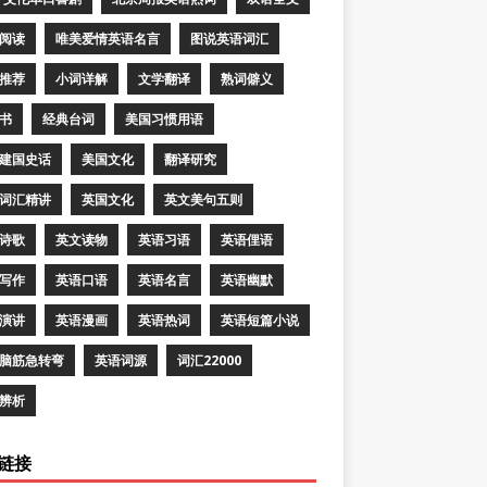
阅读
唯美爱情英语名言
图说英语词汇
推荐
小词详解
文学翻译
熟词僻义
书
经典台词
美国习惯用语
建国史话
美国文化
翻译研究
词汇精讲
英国文化
英文美句五则
诗歌
英文读物
英语习语
英语俚语
写作
英语口语
英语名言
英语幽默
演讲
英语漫画
英语热词
英语短篇小说
脑筋急转弯
英语词源
词汇22000
辨析
链接