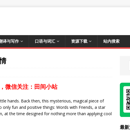
翻译与写作
口语与词汇
资源下载
站内搜索
恋情
，微信关注：田间小站
ttle hands. Back then, this mysterious, magical piece of
only fun and positive things: Words with Friends, a star
m, at the time designed for nothing more than applying cool
最新