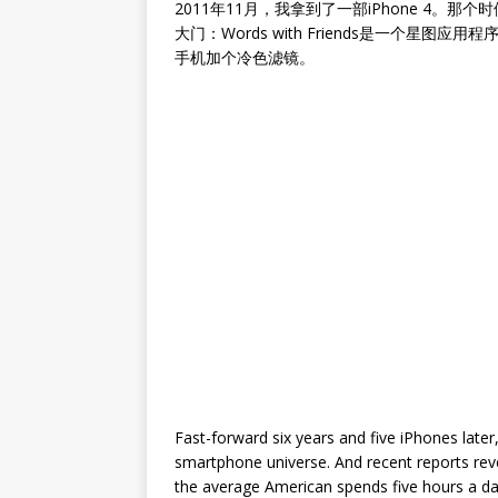
2011年11月，我拿到了一部iPhone 4
大门：Words with Friends是一个星图
手机加个冷色滤镜。
Fast-forward six years and five iPhones late
smartphone universe. And recent reports reve
the average American spends five hours a da