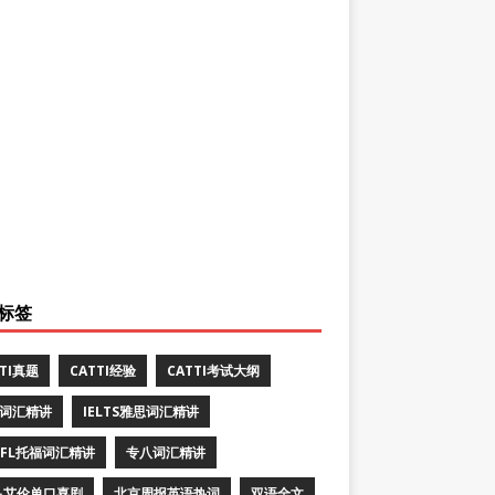
标签
TTI真题
CATTI经验
CATTI考试大纲
E词汇精讲
IELTS雅思词汇精讲
EFL托福词汇精讲
专八词汇精讲
·艾伦单口喜剧
北京周报英语热词
双语全文