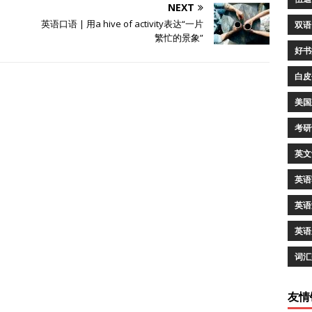
NEXT
英语口语 | 用a hive of activity表达“一片
双语
繁忙的景象”
好书
白皮
美国
考研
英文
英语
英语
英语
词汇
友情