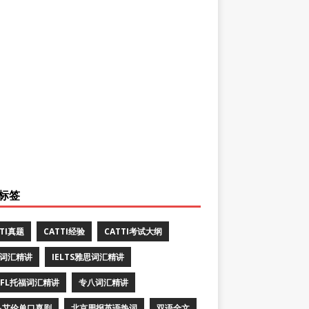
标签
TTI真题
CATTI经验
CATTI考试大纲
E词汇精讲
IELTS雅思词汇精讲
EFL托福词汇精讲
专八词汇精讲
·艾伦单口喜剧
北京周报英语热词
双语全文