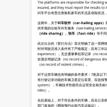
The platforms are responsible for checking wh
insured, and they must report the results to 
叫车平台有责任查验私家车的车况及保险状况
这两年，关于
叫车软件（car-hailing apps）
供常规的出租车叫车服务（taxi-hailing ser
（ride sharing）、快车（fast ride）
等不同
此次出台的《暂行办法》首次明确了这一类网络约车的合法地位（l
时对驾驶员准入条件有了严格规定：应有三年以上驾驶经验（wi
experience），无交通肇事犯罪记录（no reco
饮酒后驾驶记录（no record of dangerous drivi
（no record of violent crimes）。
对于运营车辆也有明确的条件要求：7座及以下乘用车（passe
有行驶记录功能的车辆卫星定位装置、应急报警装置（equip
system）；车辆技术性能符合运营安全相关标准要求（cars a
rides）。
在此基础上，对于符合条件的车辆，应在公安
部门发放的《网络预约出租汽车运输证》。