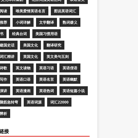
阅读
唯美爱情英语名言
图说英语词汇
推荐
小词详解
文学翻译
熟词僻义
书
经典台词
美国习惯用语
建国史话
美国文化
翻译研究
词汇精讲
英国文化
英文美句五则
诗歌
英文读物
英语习语
英语俚语
写作
英语口语
英语名言
英语幽默
演讲
英语漫画
英语热词
英语短篇小说
脑筋急转弯
英语词源
词汇22000
辨析
链接