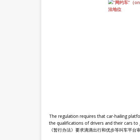
The regulation requires that car-hailing pla
the qualifications of drivers and their cars to
《暂行办法》要求滴滴出行和优步等叫车平台