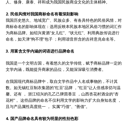
人、修身、康泰、祥和成为我国民族商业文化的主体精神。
2
. 民俗风情对我国商标命名有着深刻影响
我国历史悠久、地域宽广、民族众多、有各具特色的民俗风情，对
商标命名的影响体现在：选用反映本民族本地区风俗习惯的词汇作
为商标品牌。如绍兴黄酒“女儿红”、“状元红”、利用典故传说进行
命名，如天津“狗不理”包子 ；利用谐音所含的吉祥意兆命名等。
3
. 用富含文学内涵的词语进行品牌命名
我国是一个文明古国，有着悠久的文学传统，赋予商标品牌一定的
文学内涵，既能提升商家的品位，又能深深吸引消费者。
在我国现代商标品牌中，取自文学作品中人名或事物的，不计其
数。如无锡红豆制衣集团的“红豆”品牌 ，“红豆”让人倍感亲切与温
馨。还有 ， 浙江绍兴的孔乙己牌茴香豆 ，山西杏花村酒业的“杏
花村” 。这些品牌的命名不仅利用文学的影响力扩大自身知名度 ，
且与产品属性高度统一 ， 实属“巧借”、“善借”。
4
. 国产品牌命名具有较为明显的性别色彩