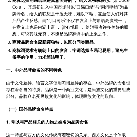
商标选择的词语应是寓意美好的
，
给人以积极联想。
如 Coca-
Cola ， 其最初进入中国市场时以“口渴口蜡”与“蝌蚪嚼蜡”为品
牌译名，给人的联想是干涩无味，难以下咽，甚至使人们对其
产品产生反感。而“可口可乐”不仅在发音上与原语高度统一 ，
在意义上也是内涵丰富 ， 赏心悦目 ， 给消费者许多美好的联
想，可说其味无穷，不愧是品牌翻译中的上乘之作。
商标品牌命名应新颖独特，以区分同类商品。
商标词要求有朗朗上口的发音，字词选择应易记易用，避免生
僻字的使用，力求简洁明了。
一、中外品牌命名的不同特色
由于文化差异、语言文字使用习惯差异的存在，中外品牌的命名也
存在着各自的特质。品牌是一种商业文化，是民族文化的重要组成
部分。品牌命名受民族文化的影响，体现民族文化的取向。
（一）国外品牌命名特点
1. 常以与产品相关的人物之姓名为品牌命名
这一特点与西方的文化传统有着密切的关系。西方文化是个体取