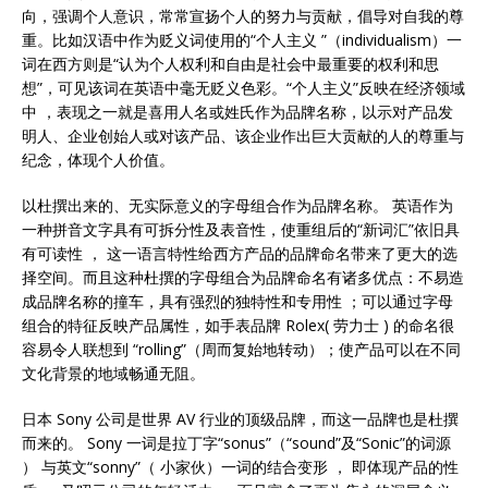
向，强调个人意识，常常宣扬个人的努力与贡献，倡导对自我的尊
重。比如汉语中作为贬义词使用的“个人主义 ”（individualism）一
词在西方则是“认为个人权利和自由是社会中最重要的权利和思
想”，可见该词在英语中毫无贬义色彩。“个人主义”反映在经济领域
中 ，表现之一就是喜用人名或姓氏作为品牌名称，以示对产品发
明人、企业创始人或对该产品、该企业作出巨大贡献的人的尊重与
纪念，体现个人价值。
以杜撰出来的、无实际意义的字母组合作为品牌名称。 英语作为
一种拼音文字具有可拆分性及表音性，使重组后的“新词汇”依旧具
有可读性 ， 这一语言特性给西方产品的品牌命名带来了更大的选
择空间。而且这种杜撰的字母组合为品牌命名有诸多优点：不易造
成品牌名称的撞车，具有强烈的独特性和专用性 ；可以通过字母
组合的特征反映产品属性，如手表品牌 Rolex( 劳力士 ) 的命名很
容易令人联想到 “rolling”（周而复始地转动）；使产品可以在不同
文化背景的地域畅通无阻。
日本 Sony 公司是世界 AV 行业的顶级品牌，而这一品牌也是杜撰
而来的。 Sony 一词是拉丁字“sonus”（“sound”及“Sonic”的词源
） 与英文“sonny”（ 小家伙）一词的结合变形 ， 即体现产品的性