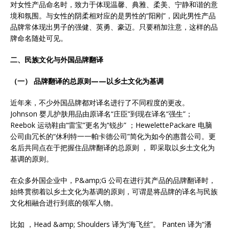
对女性产品命名时，致力于体现温馨、典雅、柔美、宁静和谐的意
境和氛围。与女性的阴柔相对应的是男性的“阳刚”，因此男性产品
品牌常体现出男子的强健、英勇、豪迈。只要稍加注意，这样的品
牌命名随处可见。
二、民族文化与外国品牌翻译
（一）
品牌翻译的总原则
——
以乡土文化为基调
近年来，不少外国品牌都对译名进行了不同程度的更改。
Johnson 婴儿护肤用品由原译名“庄臣”到现在译名“强生”；
Reebok 运动鞋由“雷宝”更名为“锐步” ；HewelettePackare 电脑
公司由冗长的“休利特一一帕卡德公司”简化为如今的惠普公司。更
名后共同点在于把握住品牌翻译的总原则 ， 即采取以乡土文化为
基调的原则。
在众多外国企业中，P&amp;G 公司在进行其产品的品牌翻译时，
始终贯彻着以乡土文化为基调的原则，可谓是将品牌的译名与民族
文化相融合进行到底的领军人物。
比如 ，Head &amp; Shoulders 译为“海飞丝”。 Panten 译为“潘