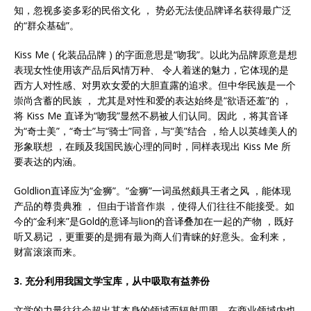
知，忽视多姿多彩的民俗文化 ， 势必无法使品牌译名获得最广泛
的“群众基础”。
Kiss Me ( 化装品品牌 ) 的字面意思是“吻我”。以此为品牌原意是想
表现女性使用该产品后风情万种、 令人着迷的魅力，它体现的是
西方人对性感、对男欢女爱的大胆直露的追求。但中华民族是一个
崇尚含蓄的民族 ， 尤其是对性和爱的表达始终是“欲语还羞”的 ，
将 Kiss Me 直译为“吻我”显然不易被人们认同。因此 ，将其音译
为“奇士美”，“奇士”与“骑士”同音，与“美”结合 ，给人以英雄美人的
形象联想 ，在顾及我国民族心理的同时，同样表现出 Kiss Me 所
要表达的内涵。
Goldlion直译应为“金狮”。“金狮”一词虽然颇具王者之风 ，能体现
产品的尊贵典雅 ， 但由于谐音作祟 ，使得人们往往不能接受。如
今的“金利来”是Gold的意译与lion的音译叠加在一起的产物 ，既好
听又易记 ，更重要的是拥有最为商人们青睐的好意头。金利来，
财富滚滚而来。
3
. 充分利用我国文学宝库，从中吸取有益养份
文学的力量往往会超出其本身的领域而辐射四周，在商业领域内也