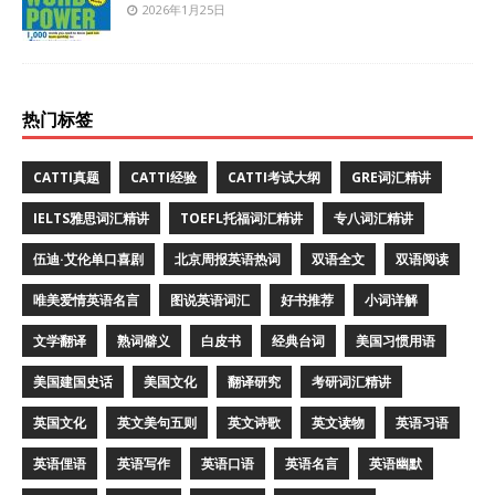
2026年1月25日
热门标签
CATTI真题
CATTI经验
CATTI考试大纲
GRE词汇精讲
IELTS雅思词汇精讲
TOEFL托福词汇精讲
专八词汇精讲
伍迪·艾伦单口喜剧
北京周报英语热词
双语全文
双语阅读
唯美爱情英语名言
图说英语词汇
好书推荐
小词详解
文学翻译
熟词僻义
白皮书
经典台词
美国习惯用语
美国建国史话
美国文化
翻译研究
考研词汇精讲
英国文化
英文美句五则
英文诗歌
英文读物
英语习语
英语俚语
英语写作
英语口语
英语名言
英语幽默