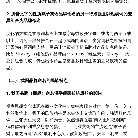
质 ， 又昭示公司的年轻活力 ， 而且富含了更为隽永的深层含义。
2. 拼音文字的性质赋予英语品牌命名的另一特点就是以现成词的变
异组合为品牌命名
变化的方式是在原词基础上加减字母或改变字母，或者将两个（或
以上）词的一部分拼合在一起形成新的词语。变异词较之杜撰的词
汇因为有原词的支持，更易让消费者了解品牌对产品信息的传递。
比如 Vitasoy （维他奶）品牌由 vitamins（维生素）与 soya（大
豆）组合而成，传达出该产品是富含多种维生素的豆奶饮料的信
息。
（二）
我国品牌命名的民族特点
1
. 我国品牌（商标）命名深受儒家传统思想的影响
儒家思想文化体现在商业文化中，集中表现在对仁、德、信、义与
利的取舍上。我国的民族精神是以集体主义为取向的，强调群体意
识，主张大仁大义，以和为贵。虽然也存在着“商人重利轻别离”，
但在儒家轻利重义思想的指引下 ， 商业文化的主流还是“君子爱
财，取之有道”以及“取利不忘义，欲富必先仁”。兴国、利民、爱